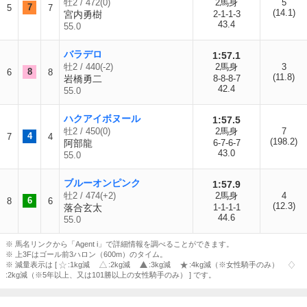
牡2 / 472(0)
2馬身
5
7
5
7
(14.1)
宮内勇樹
2-1-1-3
43.4
55.0
バラデロ
1:57.1
牡2 / 440(-2)
2馬身
3
8
6
8
(11.8)
岩橋勇二
8-8-8-7
42.4
55.0
ハクアイボヌール
1:57.5
牡2 / 450(0)
2馬身
7
4
7
4
(198.2)
阿部龍
6-7-6-7
43.0
55.0
ブルーオンピンク
1:57.9
牡2 / 474(+2)
2馬身
4
6
8
6
(12.3)
落合玄太
1-1-1-1
44.6
55.0
※ 馬名リンクから「Agent i」で詳細情報を調べることができます。
※ 上3Fはゴール前3ハロン（600m）のタイム。
※ 減量表示は [
:1kg減
:2kg減
:3kg減
:4kg減（※女性騎手のみ）
:2kg減（※5年以上、又は101勝以上の女性騎手のみ） ] です。