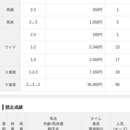
馬複
2-3
250円
1
馬単
2→3
1,050円
5
2-3
180円
1
ワイド
1-2
5,340円
23
1-3
2,560円
17
３連複
1-2-3
7,160円
18
３連単
2→3→1
36,460円
96
競走成績
馬名
タイム
着
枠
馬
性齢/馬体重
着差
人気
順
番
番
騎手名
通過順位
(オッズ)