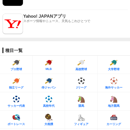
Yahoo! JAPANアプリ
スポーツ情報やニュース、天気もこれひとつで
種目一覧
MLB
プロ野球
高校野球
大学野球
独立リーグ
侍ジャパン
Jリーグ
海外サッカー
サッカー代表
高校年代
競馬
地方競馬
ボートレース
大相撲
フィギュア
カーリング