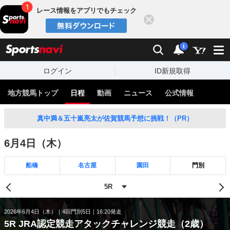
レース情報をアプリでもチェック
閉じる
スポーツナビ
検索
通知
i
ログイン
ID新規取得
地方競馬トップ
日程
動画
ニュース
公式情報
真中満＆五十嵐亮太が佐賀競馬予想に挑戦！（PR）
6月4日（木）
船橋
名古屋
園田
門別
2026年6月4日（木）
4回門別5日
16:20発走
5R JRA認定競走アタックチャレンジ競走（2歳）