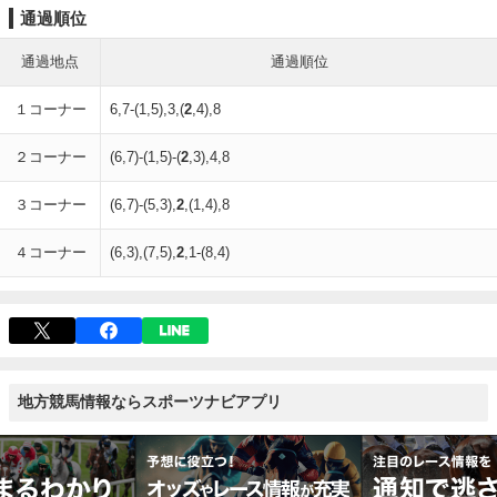
通過順位
通過地点
通過順位
１コーナー
6,7-(1,5),3,(
2
,4),8
２コーナー
(6,7)-(1,5)-(
2
,3),4,8
３コーナー
(6,7)-(5,3),
2
,(1,4),8
４コーナー
(6,3),(7,5),
2
,1-(8,4)
地方競馬情報ならスポーツナビアプリ