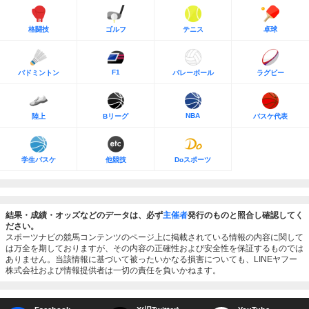
格闘技
ゴルフ
テニス
卓球
F1
バドミントン
バレーボール
ラグビー
NBA
陸上
Bリーグ
バスケ代表
学生バスケ
他競技
Doスポーツ
結果・成績・オッズなどのデータは、必ず
主催者
発行のものと照合し確認してく
ださい。
スポーツナビの競馬コンテンツのページ上に掲載されている情報の内容に関して
は万全を期しておりますが、その内容の正確性および安全性を保証するものでは
ありません。当該情報に基づいて被ったいかなる損害についても、LINEヤフー
株式会社および情報提供者は一切の責任を負いかねます。