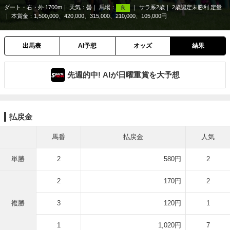
ダート・右・外 1700m
天気：
曇
馬場：
サラ系2歳
2歳認定未勝利 定量
良
本賞金：1,500,000、420,000、315,000、210,000、105,000円
出馬表
AI予想
オッズ
結果
先週的中! AIが日曜重賞を大予想
払戻金
馬番
払戻金
人気
単勝
2
580円
2
2
170円
2
複勝
3
120円
1
1
1,020円
7