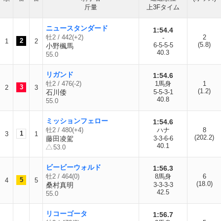
斤量
上3Fタイム
ニュースタンダード
1:54.4
牡2 / 442(+2)
2
-
2
1
2
(5.8)
6-5-5-5
小野楓馬
40.3
55.0
リガンド
1:54.6
牡2 / 476(-2)
1馬身
1
3
2
3
(1.2)
石川倭
5-5-3-1
40.8
55.0
ミッションフェロー
1:54.6
牡2 / 480(+4)
ハナ
8
1
3
1
(202.2)
藤田凌駕
3-3-6-6
40.1
53.0
ビービーウォルド
1:56.3
牡2 / 464(0)
8馬身
6
5
4
5
(18.0)
桑村真明
3-3-3-3
42.5
55.0
リコーゴータ
1:56.7