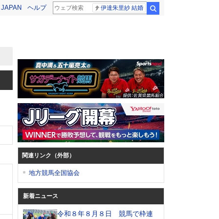
! JAPAN
ヘルプ
伊達朱里紗 結婚
検索
関連リンク（外部）
地方競馬全国協会
新着ニュース
令和８年８月８日 競馬で枠連