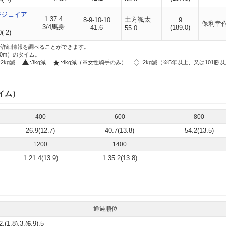
ジジェイア
1:37.4
土方颯太
8-9-10-10
9
保利幸
3/4馬身
41.6
(189.0)
55.0
(-2)
i」で詳細情報を調べることができます。
00m）のタイム。
:2kg減
:3kg減
:4kg減（※女性騎手のみ）
:2kg減（※5年以上、又は101勝
イム）
400
600
800
26.9(12.7)
40.7(13.8)
54.2(13.5)
1200
1400
1:21.4(13.9)
1:35.2(13.8)
通過順位
2,(1,8),3,(
6
,9),5