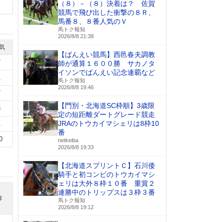
（８）－（８）決着は？ 佐賀
競馬で飛び出した衝撃の８Ｒ、
馬番８、８番人気のＶ
馬トク報知
2026/8/8 21:38
気
【ばんえい競馬】西邑春夫調教
7
師が通算１６００勝 サカノタ
イソンでばんえい記念連覇など
1
馬トク報知
2026/8/8 19:46
7
【門別・北海道SC枠順】3歳限
3
定の短距離ダートグレード競走
JRAのトウカイマシェリは8枠10
1
番
0
netkeiba
2026/8/8 19:33
【北海道スプリントＣ】石川倭
騎手と初コンビのトウカイマシ
ェリは大外８枠１０番 重賞２
連勝中のトリップスは３枠３番
師
馬トク報知
2026/8/8 19:12