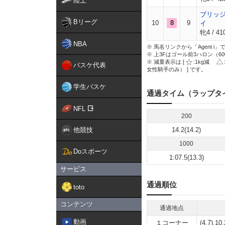
陸上
ブリッ
Bリーグ
10
8
9
イ
牝4 / 410
NBA
※ 馬名リンクから「Agent 
※ 上3Fはゴール前3ハロン（6
※ 減量表示は [
:1kg減
バスケ代表
女性騎手のみ） ] です。
学生バスケ
通過タイム（ラップタ
NFL
200
他競技
14.2(14.2)
1000
Doスポーツ
1:07.5(13.3)
サービス
通過順位
toto
コンテンツ
通過地点
動画
１コーナー
(4,7),10,