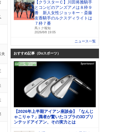
【クラスターＣ】川田将雅騎手
彦
とコンビのアンズアメは８枠９
番 新人女性ジョッキー・斎藤
弘
友香騎手のルクスディライトは
７枠７番
馬トク報知
2026/8/8 19:05
ニュース一覧
おすすめ記事（Doスポーツ）
喜夫
正
夫
太
【2026年上半期アイアン座談会】「なんじ
郎
ゃこりゃ？」識者が驚いたコブラの3Dプリ
ンテッドアイアン、その実力とは