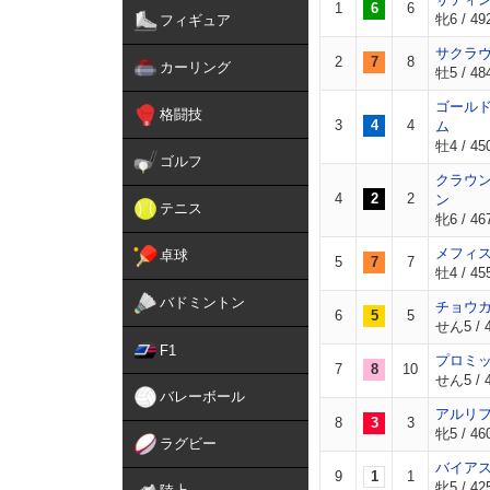
1
6
6
牝6 / 492
フィギュア
サクラ
2
7
8
カーリング
牡5 / 48
ゴール
格闘技
3
4
4
ム
牡4 / 450
ゴルフ
クラウ
4
2
2
ン
テニス
牝6 / 467
メフィ
卓球
5
7
7
牡4 / 455
バドミントン
チョウ
6
5
5
せん5 / 4
F1
プロミ
7
8
10
せん5 / 4
バレーボール
アルリ
8
3
3
牝5 / 460
ラグビー
バイア
9
1
1
牝5 / 425