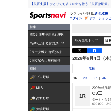
【災害支援】ひとりでも多くの命を救う「災害救助犬」
IDでもっと便利に
新規取得
ログイン
ヤフーショッピ
特集
燕OB 競馬予想挑む/PR
地方競馬トップ
日
髙津×三浦 監督対談/PR
Jリーグ戦力 徹底分析
2026年6月4日（木
J国立試合に無料招待
種目
船橋
プロ野球
1R
2R
3R
4R
MLB
2026年6月
C3三
1R
高校野球
ダート・右 14
600,000、24
大学野球