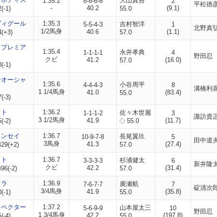
大山真吾
1:35.2
8-8-6-6
2
平松徳
-
40.2
(9.1)
(-1)
55.0
ヴィグール
1:35.3
吉村智洋
5-5-4-3
1
北野真
1/2馬身
40.6
(1.1)
4(+3)
57.0
ドプレミア
1:35.4
永井孝典
1-1-1-1
4
野田忍
クビ
41.2
(16.0)
57.0
(-1)
ンオーシャ
1:35.6
小谷周平
4-4-4-3
8
溝橋利
1 1/4馬身
41.0
(83.4)
55.0
(-3)
スト
1:36.2
佐々木世麗
1-1-1-2
3
諏訪貴
3 1/2馬身
41.9
(11.7)
(-2)
55.0
カンセイ
1:36.7
長尾翼玖
10-9-7-8
5
田中道
3馬身
41.3
(27.4)
29(+2)
57.0
ット
1:36.7
杉浦健太
3-3-3-3
6
新井隆
クビ
42.2
(31.4)
96(-2)
57.0
フラ
1:36.9
廣瀬航
7-6-7-7
7
碇清次
3/4馬身
41.9
(35.8)
(-1)
55.0
スペクター
1:37.2
山本屋太三
5-6-9-9
10
野田忍
1 3/4馬身
42.2
(197.8)
(-4)
55.0