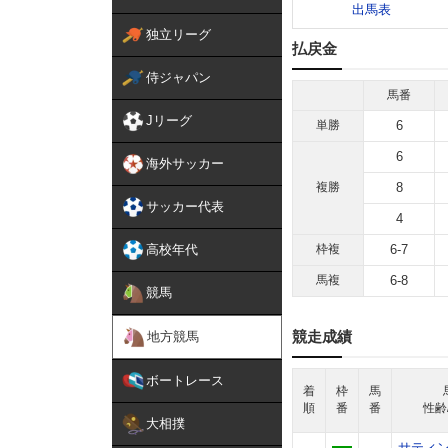
出馬表
独立リーグ
払戻金
侍ジャパン
馬番
Jリーグ
単勝
6
6
海外サッカー
複勝
8
サッカー代表
4
高校年代
枠複
6-7
馬複
6-8
競馬
競走成績
地方競馬
ボートレース
着
枠
馬
順
番
番
性齢
大相撲
サティ