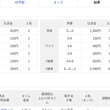
AI予想
オッズ
結果
払戻金
人気
馬番
払戻金
人
910円
2
馬単
6→8
1,460円
110円
2
6-8
130円
100円
1
ワイド
4-6
460円
160円
3
4-8
260円
220円
1
3連複
4-6-8
550円
260円
1
3連単
6→8→4
6,090円
2
通過順位
馬名
タイム
騎手名
人気
上がり3Fタイ
調教
/馬体重
着差
斤量
（オッズ）
ム
ンボディス