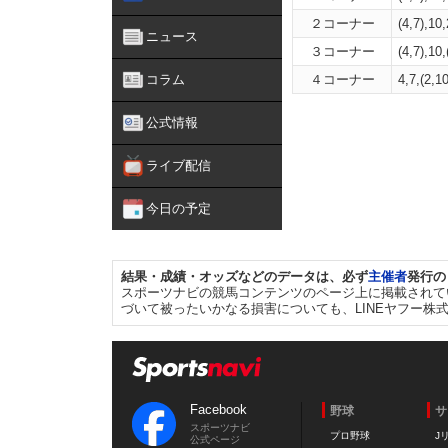
２コーナー
(4,7),10,
ニュース
３コーナー
(4,7),10,
コラム
４コーナー
4,7,(2,10
公式情報
ライブ配信
今日の予定
結果・成績・オッズなどのデータは、必ず
主催者
発行の
スポーツナビの競馬コンテンツのページ上に掲載されて
づいて被ったいかなる損害についても、LINEヤフー株
Facebook
野球
サ
スポーツナビ
プロ野球
J
公式ページ