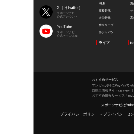
MLB
海
X（旧Twitter）
高校野球
サ
スポーツナビ
公式アカウント
大学野球
高
独立リーグ
YouTube
スポーツナビ
侍ジャパン
公式チャンネル
ライブ
to
おすすめサービス
マンガもお得にPayPayで eboo
自動車情報サイトcarview!
おすすめ情報サービス「mybe
スポーツナビはYah
プライバシーポリシー
-
プライバシーセ