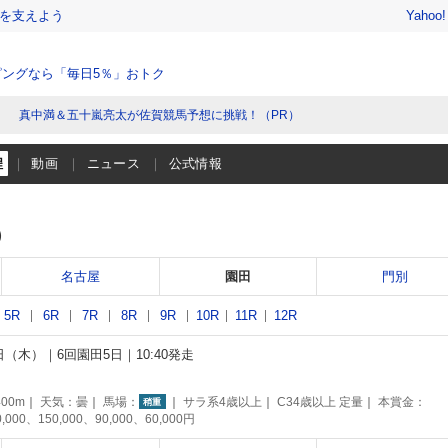
を支えよう
Yahoo
ングなら「毎日5％」おトク
真中満＆五十嵐亮太が佐賀競馬予想に挑戦！（PR）
程
動画
ニュース
公式情報
）
名古屋
園田
門別
5R
6R
7R
8R
9R
10R
11R
12R
4日（木）
6回園田5日
10:40発走
00m
天気：
曇
馬場：
サラ系4歳以上
C34歳以上 定量
本賞金：
稍重
0,000、150,000、90,000、60,000円