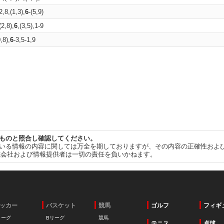
2,8,(1,3),
6
-(5,9)
(2,8),
6
,(3,5),1-9
,8),
6
-3,5-1,9
ものと照合し確認してください。
いる情報の内容に関しては万全を期しておりますが、その内容の正確性およ
式会社および情報提供者は一切の責任を負いかねます。
ッカー
バスケット
競馬
ゴルフ
フィギ
リーグ
Bリーグ
競馬
テニス
卓球