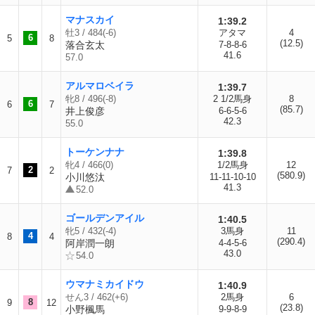
マナスカイ
1:39.2
牡3 / 484(-6)
アタマ
4
6
5
8
(12.5)
落合玄太
7-8-8-6
41.6
57.0
アルマロベイラ
1:39.7
牝8 / 496(-8)
2 1/2馬身
8
6
6
7
(85.7)
井上俊彦
6-6-5-6
42.3
55.0
トーケンナナ
1:39.8
牝4 / 466(0)
1/2馬身
12
2
7
2
(580.9)
小川悠汰
11-11-10-10
41.3
52.0
ゴールデンアイル
1:40.5
牝5 / 432(-4)
3馬身
11
4
8
4
(290.4)
阿岸潤一朗
4-4-5-6
43.0
54.0
ウマナミカイドウ
1:40.9
せん3 / 462(+6)
2馬身
6
8
9
12
(23.8)
小野楓馬
9-9-8-9