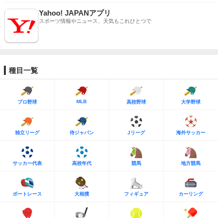
Yahoo! JAPANアプリ
スポーツ情報やニュース、天気もこれひとつで
種目一覧
MLB
プロ野球
高校野球
大学野球
独立リーグ
侍ジャパン
Jリーグ
海外サッカー
サッカー代表
高校年代
競馬
地方競馬
ボートレース
大相撲
フィギュア
カーリング