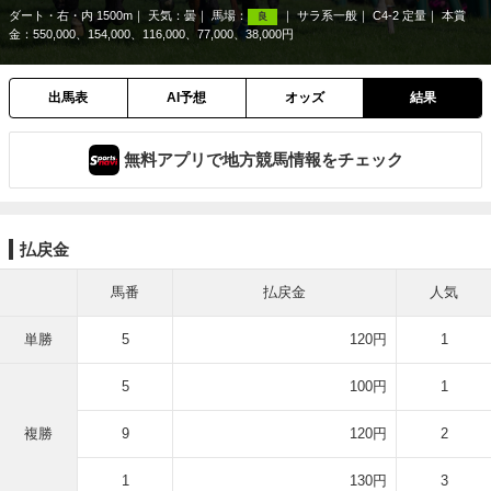
ダート・右・内 1500m
天気：
曇
馬場：
サラ系一般
C4-2 定量
本賞
良
金：550,000、154,000、116,000、77,000、38,000円
出馬表
AI予想
オッズ
結果
無料アプリで地方競馬情報をチェック
払戻金
馬番
払戻金
人気
単勝
5
120円
1
5
100円
1
複勝
9
120円
2
1
130円
3