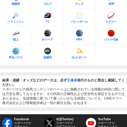
格闘技
ゴルフ
テニス
卓球
F1
バドミントン
バレーボール
ラグビー
NBA
陸上
Bリーグ
バスケ代表
学生バスケ
他競技
Doスポーツ
結果・成績・オッズなどのデータは、必ず
主催者
発行のものと照合し確認してく
ださい。
スポーツナビの競馬コンテンツのページ上に掲載されている情報の内容に関して
は万全を期しておりますが、その内容の正確性および安全性を保証するものでは
ありません。当該情報に基づいて被ったいかなる損害についても、LINEヤフー
株式会社および情報提供者は一切の責任を負いかねます。
Facebook
X(旧Twitter)
YouTube
スポーツナビ
スポーツナビ
スポーツナビ
公式ページ
公式アカウント
公式チャンネル