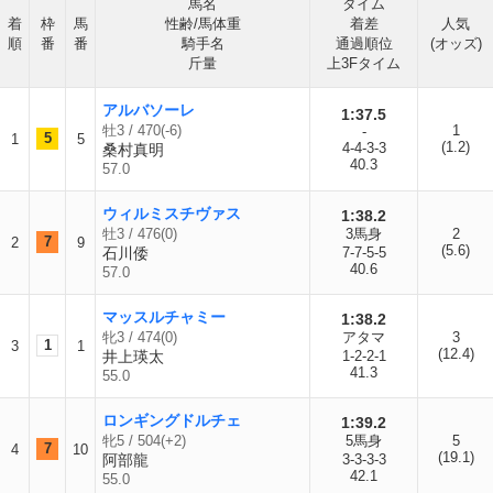
馬名
タイム
着
枠
馬
性齢/馬体重
着差
人気
順
番
番
騎手名
通過順位
(オッズ)
斤量
上3Fタイム
アルバソーレ
1:37.5
牡3 / 470(-6)
1
-
5
1
5
(1.2)
4-4-3-3
桑村真明
40.3
57.0
ウィルミスチヴァス
1:38.2
牡3 / 476(0)
3馬身
2
7
2
9
(5.6)
石川倭
7-7-5-5
40.6
57.0
マッスルチャミー
1:38.2
牝3 / 474(0)
アタマ
3
1
3
1
(12.4)
井上瑛太
1-2-2-1
41.3
55.0
ロンギングドルチェ
1:39.2
牝5 / 504(+2)
5馬身
5
7
4
10
(19.1)
阿部龍
3-3-3-3
42.1
55.0