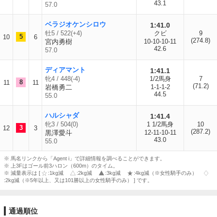
43.1
57.0
ベラジオケンシロウ
1:41.0
牡5 / 522(+4)
クビ
9
5
10
6
(274.8)
宮内勇樹
10-10-10-11
42.6
57.0
ディアマント
1:41.1
牝4 / 448(-4)
1/2馬身
7
8
11
11
(71.2)
岩橋勇二
1-1-1-2
44.5
55.0
ハルシャダ
1:41.4
牝3 / 504(0)
1 1/2馬身
10
3
12
3
(287.2)
黒澤愛斗
12-11-10-11
43.0
55.0
※ 馬名リンクから「Agent i」で詳細情報を調べることができます。
※ 上3Fはゴール前3ハロン（600m）のタイム。
※ 減量表示は [
:1kg減
:2kg減
:3kg減
:4kg減（※女性騎手のみ）
:2kg減（※5年以上、又は101勝以上の女性騎手のみ） ] です。
通過順位