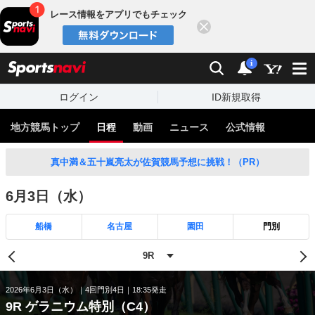
レース情報をアプリでもチェック
閉じる
スポーツナビ
検索
通知
i
ログイン
ID新規取得
地方競馬トップ
日程
動画
ニュース
公式情報
真中満＆五十嵐亮太が佐賀競馬予想に挑戦！（PR）
6月3日（水）
船橋
名古屋
園田
門別
2026年6月3日（水）
4回門別4日
18:35発走
9R ゲラニウム特別（C4）