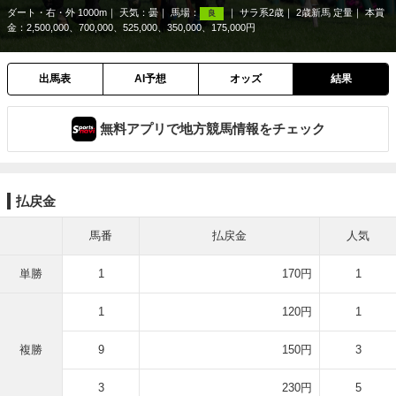
ダート・右・外 1000m
天気：
曇
馬場：
サラ系2歳
2歳新馬 定量
本賞
良
金：2,500,000、700,000、525,000、350,000、175,000円
出馬表
AI予想
オッズ
結果
無料アプリで地方競馬情報をチェック
払戻金
馬番
払戻金
人気
単勝
1
170円
1
1
120円
1
複勝
9
150円
3
3
230円
5