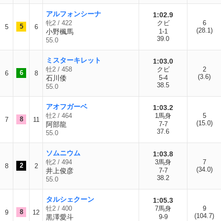
アルフォンシーナ
1:02.9
牝2 / 422
クビ
6
5
5
6
(28.1)
小野楓馬
1-1
39.0
55.0
ミスターキレット
1:03.0
牡2 / 458
クビ
2
6
6
8
(3.6)
石川倭
5-4
38.5
55.0
アオフガーベ
1:03.2
牡2 / 464
1馬身
5
8
7
11
(15.0)
阿部龍
7-7
37.6
55.0
ソムニウム
1:03.8
牝2 / 494
3馬身
7
2
8
2
(34.0)
井上俊彦
7-7
38.2
55.0
タルシェクーン
1:05.3
牡2 / 400
7馬身
9
8
9
12
(104.7)
黒澤愛斗
9-9