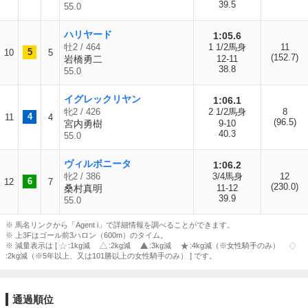
39.5
55.0
ハリヤード
1:05.6
牡2 / 464
1 1/2馬身
11
5
10
5
(152.7)
岩橋勇二
12-11
38.8
55.0
イグレックリヤン
1:06.1
牝2 / 426
2 1/2馬身
8
4
11
4
(96.5)
宮内勇樹
9-10
40.3
55.0
ヴィルボニータ
1:06.2
牝2 / 386
3/4馬身
12
6
12
7
(230.0)
桑村真明
11-12
39.9
55.0
※ 馬名リンクから「Agent i」で詳細情報を調べることができます。
※ 上3Fはゴール前3ハロン（600m）のタイム。
※ 減量表示は [
:1kg減
:2kg減
:3kg減
:4kg減（※女性騎手のみ）
:2kg減（※5年以上、又は101勝以上の女性騎手のみ） ] です。
通過順位