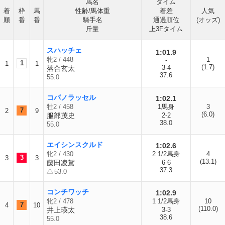
馬名
タイム
着
枠
馬
性齢/馬体重
着差
人気
順
番
番
騎手名
通過順位
(オッズ)
斤量
上3Fタイム
スハッチェ
1:01.9
牝2 / 448
1
-
1
1
1
(1.7)
3-4
落合玄太
37.6
55.0
コパノラッセル
1:02.1
牡2 / 458
1馬身
3
7
2
9
(6.0)
服部茂史
2-2
38.0
55.0
エイシンスクルド
1:02.6
牝2 / 430
2 1/2馬身
4
3
3
3
(13.1)
藤田凌駕
6-6
37.3
53.0
コンチワッチ
1:02.9
牝2 / 478
1 1/2馬身
10
7
4
10
(110.0)
井上瑛太
3-3
38.6
55.0