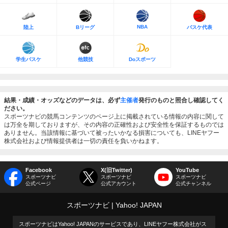
NBA
陸上
Bリーグ
バスケ代表
学生バスケ
他競技
Doスポーツ
結果・成績・オッズなどのデータは、必ず
主催者
発行のものと照合し確認してく
ださい。
スポーツナビの競馬コンテンツのページ上に掲載されている情報の内容に関して
は万全を期しておりますが、その内容の正確性および安全性を保証するものでは
ありません。当該情報に基づいて被ったいかなる損害についても、LINEヤフー
株式会社および情報提供者は一切の責任を負いかねます。
Facebook
X(旧Twitter)
YouTube
スポーツナビ
スポーツナビ
スポーツナビ
公式ページ
公式アカウント
公式チャンネル
スポーツナビ
Yahoo! JAPAN
スポーツナビはYahoo! JAPANのサービスであり、LINEヤフー株式会社がス