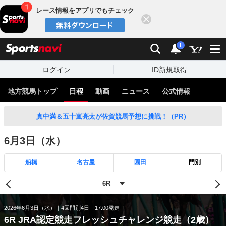
レース情報をアプリでもチェック
閉じる
スポーツナビ
検索
通知
i
ログイン
ID新規取得
地方競馬トップ
日程
動画
ニュース
公式情報
真中満＆五十嵐亮太が佐賀競馬予想に挑戦！（PR）
6月3日（水）
船橋
名古屋
園田
門別
2026年6月3日（水）
4回門別4日
17:00発走
6R JRA認定競走フレッシュチャレンジ競走（2歳）