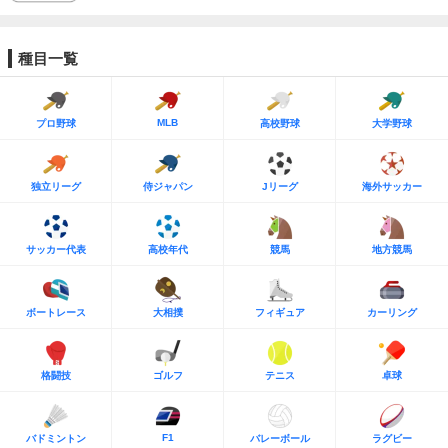
種目一覧
MLB
プロ野球
高校野球
大学野球
独立リーグ
侍ジャパン
Jリーグ
海外サッカー
サッカー代表
高校年代
競馬
地方競馬
ボートレース
大相撲
フィギュア
カーリング
格闘技
ゴルフ
テニス
卓球
F1
バドミントン
バレーボール
ラグビー