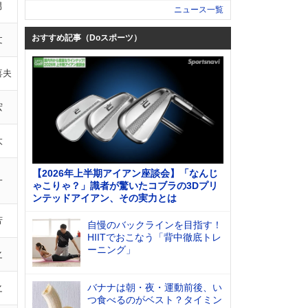
男
ニュース一覧
おすすめ記事（Doスポーツ）
文
喜夫
宏
太
【2026年上半期アイアン座談会】「なんじ
一
ゃこりゃ？」識者が驚いたコブラの3Dプリ
ンテッドアイアン、その実力とは
芳
自慢のバックラインを目指す！
HIITでおこなう「背中徹底トレ
ーニング」
之
バナナは朝・夜・運動前後、い
之
つ食べるのがベスト？タイミン