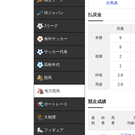
出馬表
侍ジャパン
払戻金
Jリーグ
馬番
単勝
9
海外サッカー
9
サッカー代表
複勝
2
高校年代
1
枠複
2-8
競馬
馬複
2-9
地方競馬
競走成績
ボートレース
大相撲
着
枠
馬
順
番
番
性齢
フィギュア
スマー