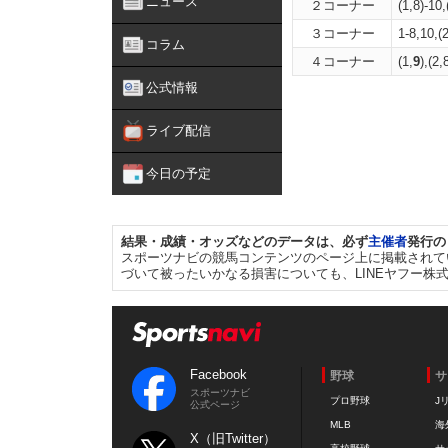
ニュース
２コーナー
(1,8)-10,
３コーナー
1-8,10,(2
コラム
４コーナー
(1,
9
),(2,
公式情報
ライブ配信
今日の予定
結果・成績・オッズなどのデータは、必ず
主催者
発行の
スポーツナビの競馬コンテンツのページ上に掲載されて
づいて被ったいかなる損害についても、LINEヤフー株
Facebook
野球
サ
スポーツナビ
プロ野球
J
公式ページ
MLB
海
X（旧Twitter）