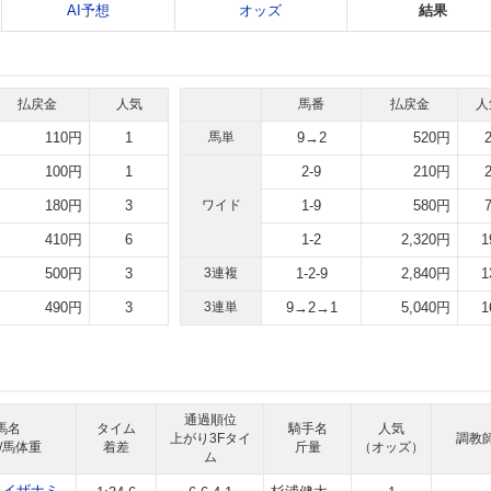
AI予想
オッズ
結果
払戻金
人気
馬番
払戻金
人
110円
1
馬単
9→2
520円
100円
1
2-9
210円
180円
3
ワイド
1-9
580円
410円
6
1-2
2,320円
1
500円
3
3連複
1-2-9
2,840円
1
490円
3
3連単
9→2→1
5,040円
1
通過順位
馬名
タイム
騎手名
人気
上がり3Fタイ
調教
/馬体重
着差
斤量
（オッズ）
ム
トイザナミ