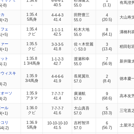
杉浦健太
1:34.6
6-6-4-1
1
有馬澄
-
40.5
(1.1)
(-8)
55.0
ンカ
1:35.4
田野豊三
4-4-4-3
4
大山寿
5馬身
41.4
(20.5)
3(+2)
55.0
ッフェ
1:35.4
松木大地
1-1-1-1
8
溝橋利
クビ
42.5
(64.1)
1(+5)
55.0
ファー
1:35.5
佐々木世麗
3-3-3-5
3
稻田彰
クビ
41.8
(13.4)
8(+1)
53.0
セット
1:35.8
渡瀬和幸
1-1-2-3
7
新井隆
1 3/4馬身
42.7
(56.9)
(-1)
55.0
ーウィスキ
1:35.9
長尾翼玖
4-4-6-6
2
徳本慶
3/4馬身
41.9
(8.4)
57.0
(-2)
マオーソ
1:35.9
廣瀬航
7-7-7-7
9
高本友
アタマ
41.4
(68.6)
(-2)
57.0
ポール
1:36.0
大山真吾
7-7-7-7
5
三宅直
クビ
41.6
(33.3)
9(+1)
57.0
シコリ
1:36.9
吉村智洋
10-10-10-10
6
土屋洋
5馬身
41.5
(56.7)
4(-2)
57.0