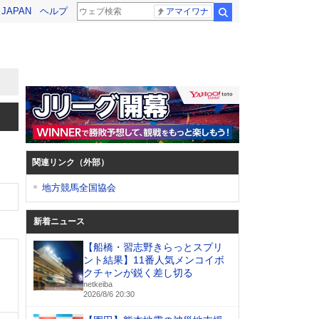
! JAPAN
ヘルプ
アマイワナ
検索
関連リンク（外部）
地方競馬全国協会
新着ニュース
【船橋・習志野きらっとスプリ
ント結果】11番人気メンコイボ
クチャンが鋭く差し切る
netkeiba
2026/8/6 20:30