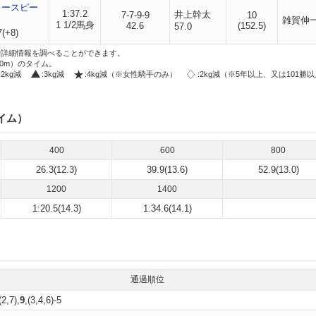
タースピー
1:37.2
井上幹太
7-7-9-9
10
雑賀伸
1 1/2馬身
42.6
(152.5)
57.0
7(+8)
i」で詳細情報を調べることができます。
00m）のタイム。
:2kg減
:3kg減
:4kg減（※女性騎手のみ）
:2kg減（※5年以上、又は101勝
イム）
400
600
800
26.3(12.3)
39.9(13.6)
52.9(13.0)
1200
1400
1:20.5(14.3)
1:34.6(14.1)
通過順位
(2,7),
9
,(3,4,6)-5