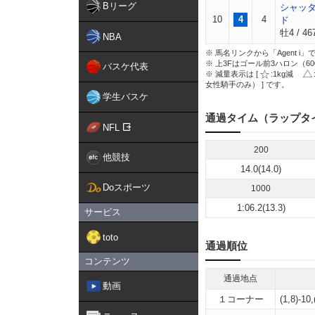
Bリーグ
シャッ
10
4
4
ド
牡4 / 46
NBA
※ 馬名リンクから「Agent 
※ 上3Fはゴール前3ハロン（6
バスケ代表
※ 減量表示は [
:1kg減
女性騎手のみ） ] です。
学生バスケ
通過タイム（ラップタ
NFL
200
他競技
14.0(14.0)
Doスポーツ
1000
1:06.2(13.3)
サービス
toto
通過順位
コンテンツ
通過地点
動画
１コーナー
(1,8)-10,