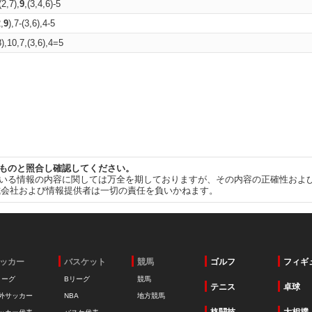
(2,7),
9
,(3,4,6)-5
,
9
),7-(3,6),4-5
8),10,7,(3,6),4=5
ものと照合し確認してください。
いる情報の内容に関しては万全を期しておりますが、その内容の正確性およ
式会社および情報提供者は一切の責任を負いかねます。
ッカー
バスケット
競馬
ゴルフ
フィギ
リーグ
Bリーグ
競馬
テニス
卓球
外サッカー
NBA
地方競馬