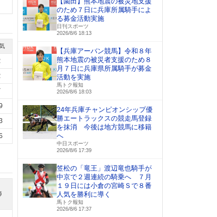
【園田】熊本地震の被災地支援
のため７日に兵庫所属騎手によ
る募金活動実施
日刊スポーツ
2026/8/6 18:13
気
【兵庫アーバン競馬】令和８年
熊本地震の被災者支援のため８
2
月７日に兵庫県所属騎手が募金
2
活動を実施
馬トク報知
7
2026/8/6 18:03
9
24年兵庫チャンピオンシップ優
勝エートラックスの競走馬登録
3
を抹消 今後は地方競馬に移籍
へ
6
中日スポーツ
2026/8/6 17:39
笠松の「竜王」渡辺竜也騎手が
中京で２週連続の騎乗へ ７月
１９日には小倉の宮崎Ｓで８番
師
人気を勝利に導く
馬トク報知
2026/8/6 17:37