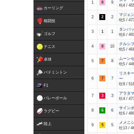
1
8
9
牝4 / 455
カーリング
マジェ
2
2
2
牝5 / 47
格闘技
タンバ
3
1
1
ゴルフ
牝6 / 49
クルシ
4
8
10
テニス
牝5 / 46
ムーン
卓球
5
7
8
牝5 / 446
バドミントン
リスキ
6
7
7
ー
牡8 / 518
F1
アラタ
7
3
3
バレーボール
牡4 / 473
サイン
8
6
6
ラグビー
牡6 / 48
メメニ
陸上
9
5
5
牡13 / 46