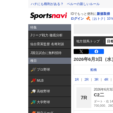
ハチにも権利がある？ ペルーの新しいルール
IDでもっと便利に
新規取得
ログイン
［おトク］10
特集
Jリーグ戦力 徹底分析
地方競馬トップ
日
仙台育英監督 名将対談
J国立試合に無料招待
2026年6月3日（水
種目
プロ野球
船橋
1R
2R
3R
4R
MLB
2026年6月
高校野球
C2二
7R
ダート・右 14
大学野球
700,000、28
独立リーグ