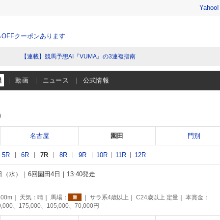
Yahoo
％OFFクーポンあります
【連載】競馬予想AI『VUMA』の3連複指南
程
動画
ニュース
公式情報
）
名古屋
園田
門別
5R
6R
7R
8R
9R
10R
11R
12R
3日（水）
6回園田4日
13:40発走
00m
天気：
晴
馬場：
サラ系4歳以上
C24歳以上 定量
本賞金：
重
0,000、175,000、105,000、70,000円