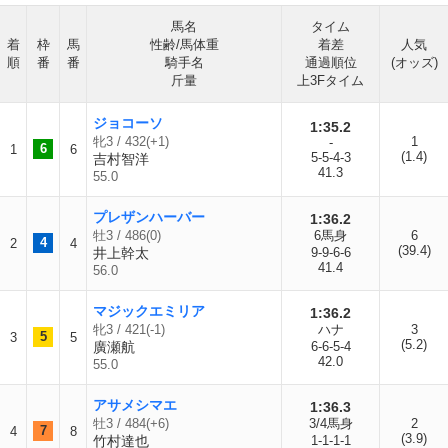
馬名
タイム
着
枠
馬
性齢/馬体重
着差
人気
順
番
番
騎手名
通過順位
(オッズ)
斤量
上3Fタイム
ジョコーソ
1:35.2
牝3 / 432(+1)
1
-
6
1
6
(1.4)
5-5-4-3
吉村智洋
41.3
55.0
プレザンハーバー
1:36.2
牡3 / 486(0)
6馬身
6
4
2
4
(39.4)
井上幹太
9-9-6-6
41.4
56.0
マジックエミリア
1:36.2
牝3 / 421(-1)
ハナ
3
5
3
5
(5.2)
廣瀬航
6-6-5-4
42.0
55.0
アサメシマエ
1:36.3
牡3 / 484(+6)
3/4馬身
2
7
4
8
(3.9)
竹村達也
1-1-1-1