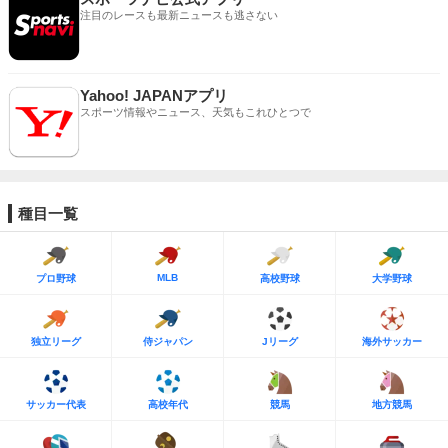
注目のレースも最新ニュースも逃さない
Yahoo! JAPANアプリ
スポーツ情報やニュース、天気もこれひとつで
種目一覧
MLB
プロ野球
高校野球
大学野球
独立リーグ
侍ジャパン
Jリーグ
海外サッカー
サッカー代表
高校年代
競馬
地方競馬