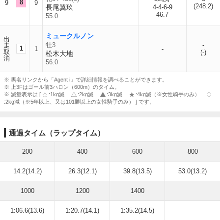
8
9
9
(248.2)
長尾翼玖
4-4-6-9
46.7
55.0
ミュークルノン
出
牡3
-
走
1
1
-
取
(-)
松木大地
消
56.0
※ 馬名リンクから「Agent i」で詳細情報を調べることができます。
※ 上3Fはゴール前3ハロン（600m）のタイム。
※ 減量表示は [
:1kg減
:2kg減
:3kg減
:4kg減（※女性騎手のみ）
:2kg減（※5年以上、又は101勝以上の女性騎手のみ） ] です。
通過タイム（ラップタイム）
200
400
600
800
14.2(14.2)
26.3(12.1)
39.8(13.5)
53.0(13.2)
1000
1200
1400
1:06.6(13.6)
1:20.7(14.1)
1:35.2(14.5)