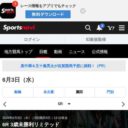
レース情報をアプリでもチェック
閉じる
スポーツナビ
検索
通知
i
ログイン
ID新規取得
地方競馬トップ
日程
動画
ニュース
公式情報
真中満＆五十嵐亮太が佐賀競馬予想に挑戦！（PR）
6月3日（水）
船橋
名古屋
園田
門別
2026年6月3日（水）
6回園田4日
13:10発走
6R 3歳未勝利リミテッド