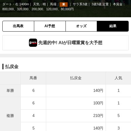
ダート・右 1400m
天気：
晴
馬場：
サラ系3歳
3歳3歳 定量
本賞金：
重
800,000、320,000、200,000、120,000、80,000円
出馬表
AI予想
オッズ
結果
先週的中! AIが日曜重賞を大予想
払戻金
馬番
払戻金
人気
単勝
6
140円
1
6
100円
1
複勝
4
210円
5
5
140円
3