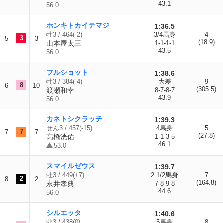
43.1
56.0
ホンキトカイテマジ
1:36.5
牡3 / 464(-2)
3/4馬身
4
3
5
3
(18.9)
山本屋太三
1-1-1-1
43.5
56.0
フルショット
1:38.6
牡3 / 384(-4)
大差
9
8
6
10
(305.5)
渡瀬和幸
8-7-8-7
43.9
56.0
カネトシクラッチ
1:39.3
せん3 / 457(-15)
4馬身
5
7
7
7
(27.8)
高橋洸佑
1-1-3-5
46.1
53.0
スマイルゼウス
1:39.7
牡3 / 449(+7)
2 1/2馬身
7
2
8
2
(164.8)
永井孝典
7-8-9-8
44.6
56.0
シルエッタ
1:40.6
牝3 / 438(0)
5馬身
8