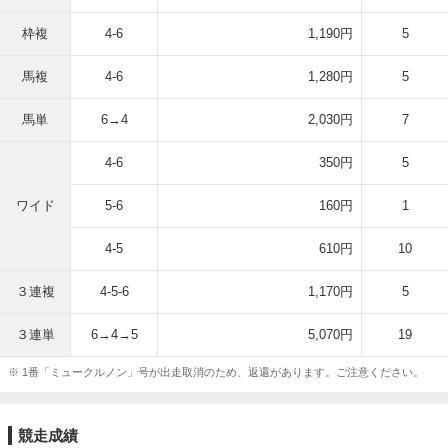
枠複
4-6
1,190円
5
馬複
4-6
1,280円
5
馬単
6→4
2,030円
7
4-6
350円
5
ワイド
5-6
160円
1
4-5
610円
10
３連複
4-5-6
1,170円
5
３連単
6→4→5
5,070円
19
※ 1番「ミュークルノン」号が出走取消のため、返還があります。ご注意ください。
競走成績