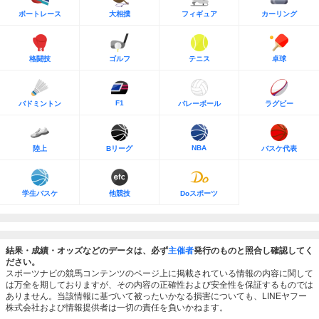
ボートレース
大相撲
フィギュア
カーリング
格闘技
ゴルフ
テニス
卓球
F1
バドミントン
バレーボール
ラグビー
NBA
陸上
Bリーグ
バスケ代表
学生バスケ
他競技
Doスポーツ
結果・成績・オッズなどのデータは、必ず
主催者
発行のものと照合し確認してく
ださい。
スポーツナビの競馬コンテンツのページ上に掲載されている情報の内容に関して
は万全を期しておりますが、その内容の正確性および安全性を保証するものでは
ありません。当該情報に基づいて被ったいかなる損害についても、LINEヤフー
株式会社および情報提供者は一切の責任を負いかねます。