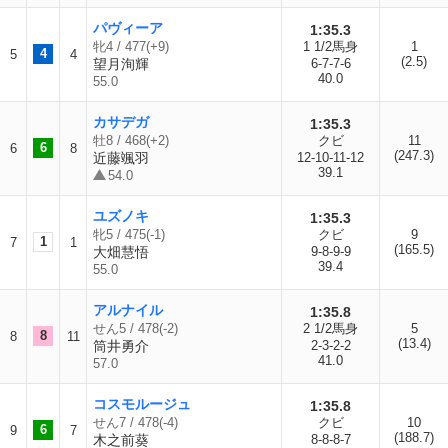
パヴィーア
1:35.3
牝4 / 477(+9)
1 1/2馬身
1
4
5
4
(2.5)
望月洵輝
6-7-7-6
40.0
55.0
カサデガ
1:35.3
牡8 / 468(+2)
クビ
11
6
6
8
(247.3)
近藤颯羽
12-10-11-12
39.1
54.0
ユズノキ
1:35.3
牝5 / 475(-1)
クビ
9
1
7
1
(165.5)
大畑慧悟
9-8-9-9
39.4
55.0
アルナイル
1:35.8
せん5 / 478(-2)
2 1/2馬身
5
8
8
11
(13.4)
筒井勇介
2-3-2-2
41.0
57.0
コスモルージュ
1:35.8
せん7 / 478(-4)
クビ
10
6
9
7
(188.7)
木之前葵
8-8-8-7