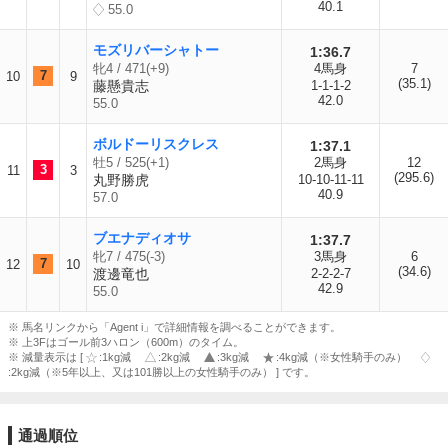
40.1
55.0
モズリバーシャトー
1:36.7
牝4 / 471(+9)
4馬身
7
7
10
9
(35.1)
藤懸貴志
1-1-1-2
42.0
55.0
ボルドーリスクレス
1:37.1
牡5 / 525(+1)
2馬身
12
3
11
3
(295.6)
丸野勝虎
10-10-11-11
40.9
57.0
ブエナディオサ
1:37.7
牝7 / 475(-3)
3馬身
6
7
12
10
(34.6)
渡邊竜也
2-2-2-7
42.9
55.0
※ 馬名リンクから「Agent i」で詳細情報を調べることができます。
※ 上3Fはゴール前3ハロン（600m）のタイム。
※ 減量表示は [
:1kg減
:2kg減
:3kg減
:4kg減（※女性騎手のみ）
:2kg減（※5年以上、又は101勝以上の女性騎手のみ） ] です。
通過順位