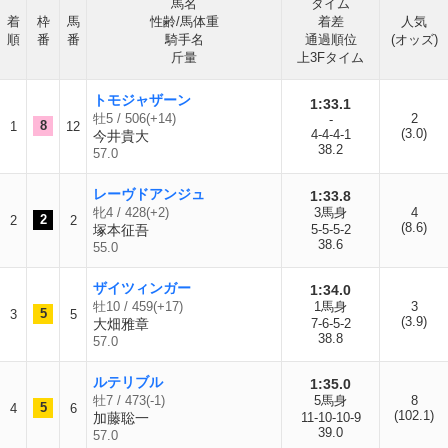
馬名
タイム
着
枠
馬
性齢/馬体重
着差
人気
順
番
番
騎手名
通過順位
(オッズ)
斤量
上3Fタイム
トモジャザーン
1:33.1
牡5 / 506(+14)
2
-
8
1
12
(3.0)
4-4-4-1
今井貴大
38.2
57.0
レーヴドアンジュ
1:33.8
牝4 / 428(+2)
3馬身
4
2
2
2
(8.6)
塚本征吾
5-5-5-2
38.6
55.0
ザイツィンガー
1:34.0
牡10 / 459(+17)
1馬身
3
5
3
5
(3.9)
大畑雅章
7-6-5-2
38.8
57.0
ルテリブル
1:35.0
牡7 / 473(-1)
5馬身
8
5
4
6
(102.1)
加藤聡一
11-10-10-9
39.0
57.0