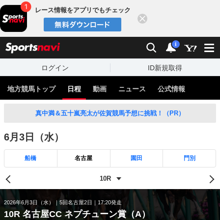
レース情報をアプリでもチェック
閉じる
スポーツナビ
検索
通知
i
ログイン
ID新規取得
地方競馬トップ
日程
動画
ニュース
公式情報
真中満＆五十嵐亮太が佐賀競馬予想に挑戦！（PR）
6月3日（水）
船橋
名古屋
園田
門別
2026年6月3日（水）
5回名古屋2日
17:20発走
10R 名古屋CC ネプチューン賞（A）