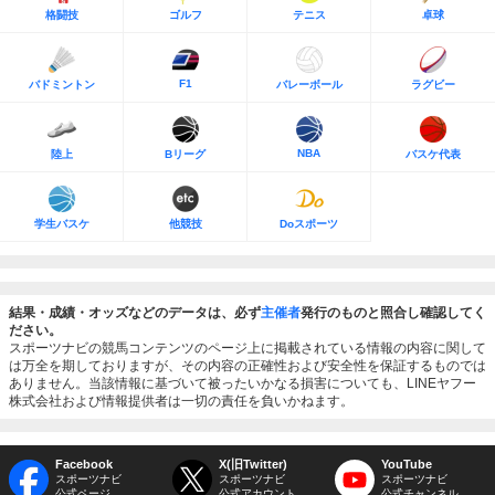
格闘技
ゴルフ
テニス
卓球
F1
バドミントン
バレーボール
ラグビー
NBA
陸上
Bリーグ
バスケ代表
学生バスケ
他競技
Doスポーツ
結果・成績・オッズなどのデータは、必ず
主催者
発行のものと照合し確認してく
ださい。
スポーツナビの競馬コンテンツのページ上に掲載されている情報の内容に関して
は万全を期しておりますが、その内容の正確性および安全性を保証するものでは
ありません。当該情報に基づいて被ったいかなる損害についても、LINEヤフー
株式会社および情報提供者は一切の責任を負いかねます。
Facebook
X(旧Twitter)
YouTube
スポーツナビ
スポーツナビ
スポーツナビ
公式ページ
公式アカウント
公式チャンネル