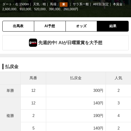
ダート・右 1500m
天気：
晴
馬場：
サラ系一般
A特別 別定
本賞金：
重
2,600,000、910,000、520,000、390,000、260,000円
出馬表
AI予想
オッズ
結果
先週的中! AIが日曜重賞を大予想
払戻金
馬番
払戻金
人気
単勝
12
300円
2
12
140円
3
複勝
2
190円
4
5
140円
2