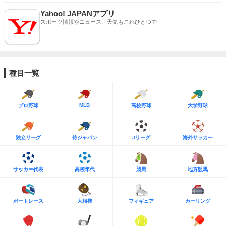
Yahoo! JAPANアプリ
スポーツ情報やニュース、天気もこれひとつで
種目一覧
MLB
プロ野球
高校野球
大学野球
独立リーグ
侍ジャパン
Jリーグ
海外サッカー
サッカー代表
高校年代
競馬
地方競馬
ボートレース
大相撲
フィギュア
カーリング