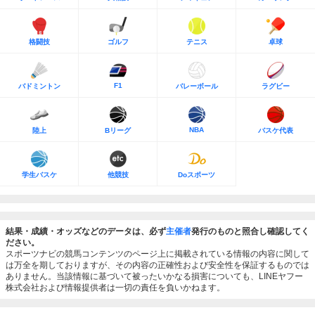
格闘技
ゴルフ
テニス
卓球
F1
バドミントン
バレーボール
ラグビー
NBA
陸上
Bリーグ
バスケ代表
学生バスケ
他競技
Doスポーツ
結果・成績・オッズなどのデータは、必ず
主催者
発行のものと照合し確認してく
ださい。
スポーツナビの競馬コンテンツのページ上に掲載されている情報の内容に関して
は万全を期しておりますが、その内容の正確性および安全性を保証するものでは
ありません。当該情報に基づいて被ったいかなる損害についても、LINEヤフー
株式会社および情報提供者は一切の責任を負いかねます。