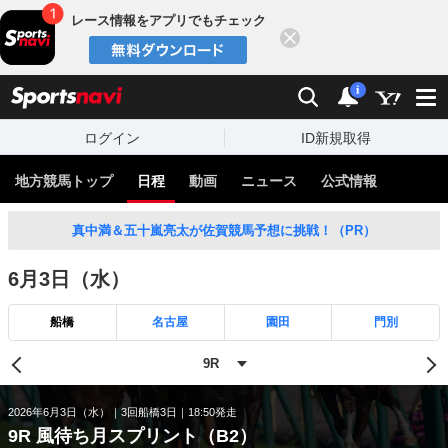
レース情報をアプリでもチェック
閉じる
スポーツナビ
検索
通知
i
ログイン
ID新規取得
地方競馬トップ
日程
動画
ニュース
公式情報
真中満＆五十嵐亮太が佐賀競馬予想に挑戦！（PR）
6月3日（水）
船橋
名古屋
園田
門別
2026年6月3日（水）
3回船橋3日
18:50発走
9R 風待ち月スプリント（B2）