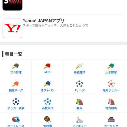
Yahoo! JAPANアプリ
スポーツ情報やニュース、天気もこれひとつで
種目一覧
MLB
プロ野球
高校野球
大学野球
独立リーグ
侍ジャパン
Jリーグ
海外サッカー
サッカー代表
高校年代
競馬
地方競馬
ボートレース
大相撲
フィギュア
カーリング