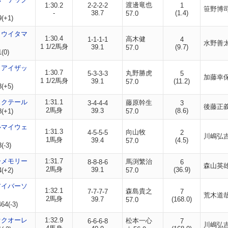
渡邊竜也
1:30.2
2-2-2-2
1
笹野博
-
38.7
(1.4)
57.0
9(+1)
ョウイタマ
1:30.4
高木健
1-1-1-1
4
水野善
1 1/2馬身
39.1
(9.7)
57.0
(0)
イアイザッ
1:30.7
丸野勝虎
5-3-3-3
5
加藤幸
1 1/2馬身
39.1
(11.2)
57.0
3(+5)
スクテール
1:31.1
藤原幹生
3-4-4-4
3
後藤正
2馬身
39.3
(8.6)
8(+1)
57.0
ルマイウェ
1:31.3
向山牧
4-5-5-5
2
川嶋弘
1馬身
39.4
(4.5)
57.0
(-3)
ーメモリー
1:31.7
馬渕繁治
8-8-8-6
6
森山英
2馬身
39.1
(36.9)
4(+2)
57.0
アイバーソ
1:32.1
森島貴之
7-7-7-7
7
荒木道
2馬身
39.7
(168.0)
57.0
64(-3)
オクオーレ
1:32.9
松本一心
6-6-6-8
7
川嶋弘