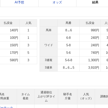
AI予想
オッズ
結果
払戻金
人気
馬番
払戻金
人
140円
1
馬単
8→6
990円
100円
1
6-8
240円
150円
3
ワイド
5-8
240円
170円
5
5-6
740円
1
590円
3
3連複
5-6-8
1,300円
3連単
8→6→5
3,910円
1
通過順位
馬名
タイム
騎手名
人気
上がり3Fタイ
調教
/馬体重
着差
斤量
（オッズ）
ム
バーテック