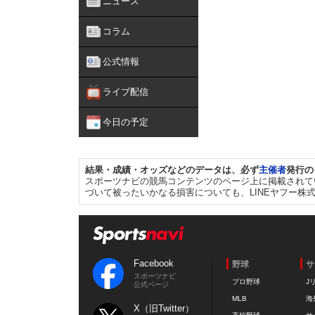
ニュース
コラム
公式情報
ライブ配信
今日の予定
結果・成績・オッズなどのデータは、必ず
主催者
発行の
スポーツナビの競馬コンテンツのページ上に掲載されて
づいて被ったいかなる損害についても、LINEヤフー株
Facebook
野球
サ
スポーツナビ
プロ野球
J
公式ページ
MLB
海
X（旧Twitter）