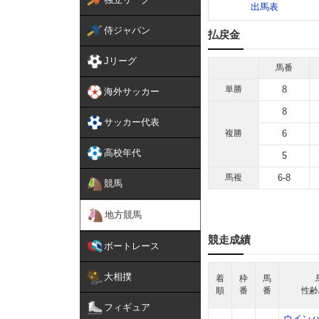
出馬表
侍ジャパン
払戻金
Jリーグ
馬番
単勝
8
海外サッカー
8
サッカー代表
複勝
6
高校年代
5
馬複
6-8
競馬
地方競馬
競走成績
ボートレース
大相撲
着
枠
馬
順
番
番
性齢
フィギュア
ウイン