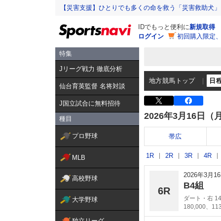
【災害支援】ひとりでも多くの命を救う「災害救助犬」
IDでもっと便利に
新規取得
ログイン
初回購入限定
特集
Jリーグ戦力 徹底分析
地方競馬トップ
日
仙台育英監督 名将対談
J国立試合に無料招待
2026年3月16日（
種目
プロ野球
帯広
1R
2R
3R
4R
MLB
2026年3月
高校野球
B4組
6R
ダート・右 14
大学野球
180,000、11
独立リーグ