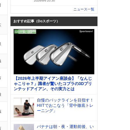
2026/8/6 20:30
司
ニュース一覧
おすすめ記事（Doスポーツ）
太
保
義
吉
【2026年上半期アイアン座談会】「なんじ
ゃこりゃ？」識者が驚いたコブラの3Dプリ
ンテッドアイアン、その実力とは
雄
自慢のバックラインを目指す！
HIITでおこなう「背中徹底トレ
ーニング」
哉
バナナは朝・夜・運動前後、い
吉