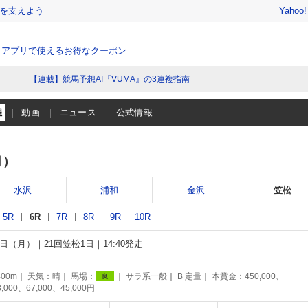
を支えよう
Yahoo
、アプリで使えるお得なクーポン
【連載】競馬予想AI『VUMA』の3連複指南
程
動画
ニュース
公式情報
月）
水沢
浦和
金沢
笠松
5R
6R
7R
8R
9R
10R
16日（月）
21回笠松1日
14:40発走
00m
天気：
晴
馬場：
サラ系一般
B 定量
本賞金：450,000、
良
3,000、67,000、45,000円