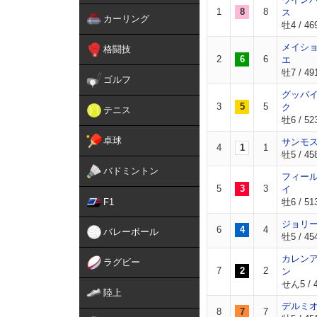
1
8
8
ス
カーリング
牡4 / 46
メイシ
格闘技
2
6
6
エ
牡7 / 491
ゴルフ
グッバ
3
5
5
ク
テニス
牡6 / 52
卓球
サンモ
4
1
1
牡5 / 45
バドミントン
フィー
5
3
3
イ
F1
牡6 / 513
ジョリ
6
4
4
バレーボール
牡5 / 45
カレン
ラグビー
7
2
2
ン
せん5 / 4
陸上
デルミ
8
7
7