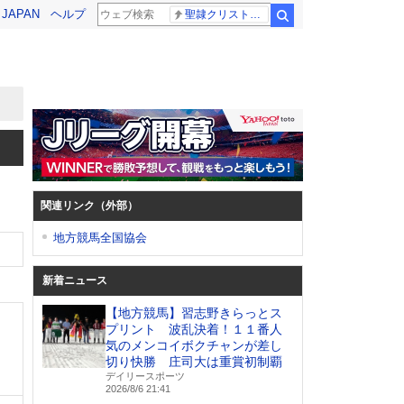
! JAPAN
ヘルプ
聖隷クリストファー高校
検索
関連リンク（外部）
地方競馬全国協会
新着ニュース
【地方競馬】習志野きらっとス
プリント 波乱決着！１１番人
気のメンコイボクチャンが差し
切り快勝 庄司大は重賞初制覇
デイリースポーツ
2026/8/6 21:41