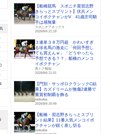
【船橋競馬 スポニチ賞習志野
きらっとスプリント】伏兵メン
コイボクチャンがV 41歳庄司騎
手は感無量
スポニチアネックス
気
2026/8/6 21:18
5
３連単３８万円超 かわいすぎ
3
る珍名馬の激走に「何回予想し
ても買えんｗ」「どうやったら
4
予想できる？？」船橋のメンコ
イボクチャン
0
馬トク報知
2026/8/6 21:01
6
【門別・サッポロクラシックC結
4
果】カズドリームが無傷2連勝で
重賞初制覇を飾る
netkeiba
2026/8/6 20:49
【船橋・習志野きらっとスプリ
師
ント結果】11番人気メンコイボ
クチャンが鋭く差し切る
netkeiba