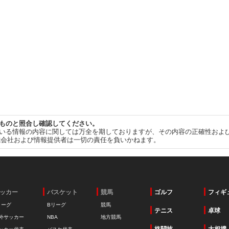
ものと照合し確認してください。
いる情報の内容に関しては万全を期しておりますが、その内容の正確性およ
式会社および情報提供者は一切の責任を負いかねます。
ッカー
バスケット
競馬
ゴルフ
フィギ
リーグ
Bリーグ
競馬
テニス
卓球
外サッカー
NBA
地方競馬