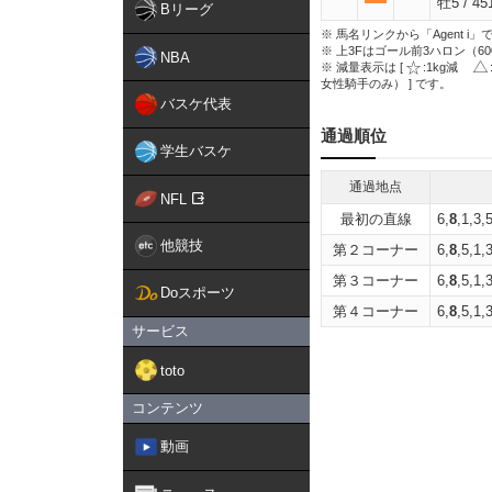
牡5 / 451
Bリーグ
※ 馬名リンクから「Agent 
※ 上3Fはゴール前3ハロン（6
NBA
※ 減量表示は [
:1kg減
女性騎手のみ） ] です。
バスケ代表
通過順位
学生バスケ
通過地点
NFL
最初の直線
6,
8
,1,3,
他競技
第２コーナー
6,
8
,5,1,
第３コーナー
6,
8
,5,1,
Doスポーツ
第４コーナー
6,
8
,5,1,
サービス
toto
コンテンツ
動画