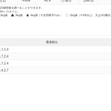
4馬身
40.9
(168.0)
(-2)
56.0
i」で詳細情報を調べることができます。
00m）のタイム。
:2kg減
:3kg減
:4kg減（※女性騎手のみ）
:2kg減（※5年以上、又は101勝
通過順位
5,7,2,4
3,7,2,4
3,7,2,4
3,4,2,7