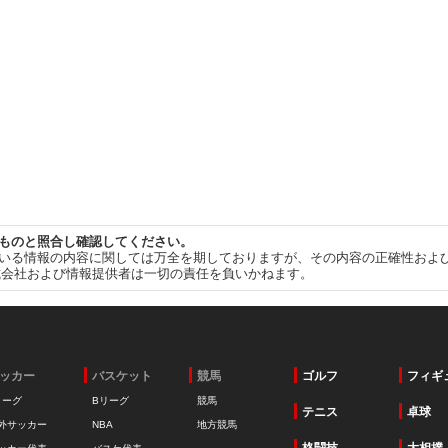
ものと照合し確認してください。
いる情報の内容に関しては万全を期しておりますが、その内容の正確性およ
式会社および情報提供者は一切の責任を負いかねます。
ッカー
バスケット
競馬
ゴルフ
フィギ
リーグ
Bリーグ
競馬
テニス
卓球
外サッカー
NBA
地方競馬