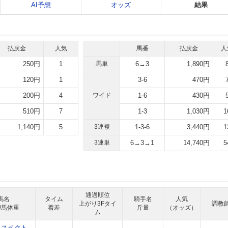
AI予想
オッズ
結果
払戻金
人気
馬番
払戻金
人
250円
1
馬単
6→3
1,890円
120円
1
3-6
470円
200円
4
ワイド
1-6
430円
510円
7
1-3
1,030円
1
1,140円
5
3連複
1-3-6
3,440円
1
3連単
6→3→1
14,740円
5
通過順位
馬名
タイム
騎手名
人気
上がり3Fタイ
調教
/馬体重
着差
斤量
（オッズ）
ム
ムスペクト