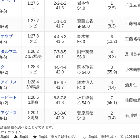
岩本怜
1:27.6
2-2-1-2
1
千葉幸
-
41.6
(2.5)
54.0
(-3)
ネ
1:27.7
齋藤友香
1-1-1-1
4
工藤裕
クビ
41.7
(8.3)
0(+9)
50.0
ノオウザ
1:27.8
鈴木祐
4-4-5-3
6
工藤裕
クビ
41.5
(13.2)
(-5)
56.0
クタルマエ
1:28.2
阿部英俊
7-7-8-5
4
及川良
2 1/2馬身
41.1
(8.3)
(-8)
56.0
ック
1:28.3
関本玲花
4-5-4-4
8
小林義
クビ
42.0
(55.9)
9(+2)
54.0
スアイリス
1:28.4
塚本涼人
6-6-6-7
3
酒井仁
3/4馬身
41.7
(4.4)
(-4)
54.0
ィービート
1:28.6
坂井瑛音
8-8-7-8
7
佐藤敏
1馬身
41.3
(55.1)
0(+2)
54.0
ラアヴィス
1:29.1
菅原辰徳
3-3-3-6
2
石川栄
3馬身
42.9
(3.4)
(-1)
54.0
i」で詳細情報を調べることができます。
00m）のタイム。
:2kg減
:3kg減
:4kg減（※女性騎手のみ）
:2kg減（※5年以上、又は101勝