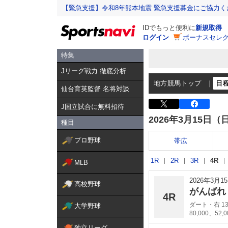
【緊急支援】令和8年熊本地震 緊急支援募金にご協力く
IDでもっと便利に
新規取得
ログイン
ボーナスセレク
特集
Jリーグ戦力 徹底分析
地方競馬トップ
日
仙台育英監督 名将対談
J国立試合に無料招待
2026年3月15日（
種目
プロ野球
帯広
1R
2R
3R
4R
MLB
2026年3月
高校野球
がんばれ
4R
ダート・右 13
大学野球
80,000、52,
独立リーグ