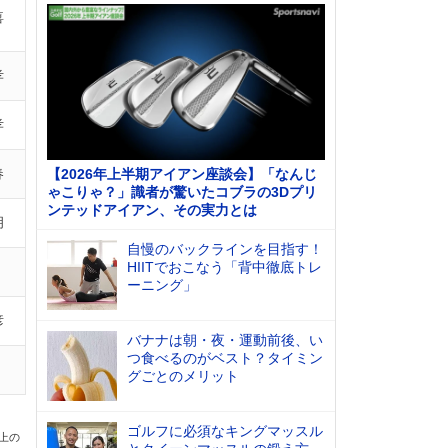
喜
孝
孝
春
【2026年上半期アイアン座談会】「なんじ
ゃこりゃ？」識者が驚いたコブラの3Dプリ
ンテッドアイアン、その実力とは
明
自慢のバックラインを目指す！
HIITでおこなう「背中徹底トレ
ーニング」
彦
バナナは朝・夜・運動前後、い
つ食べるのがベスト？タイミン
グごとのメリット
ゴルフに必須なキングマッスル
以上の