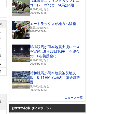
【北海道スプリントカップ】エ
コロレーヴなどJRA馬は4頭
競馬のおはなし
2026/8/7 5:46
エートラックスが地方へ移籍
気
競馬のおはなし
2026/8/7 5:44
8
7
船橋競馬が熊本地震支援レース
5
を実施…8月28日第9R、売得金
6
の5％を義援金に
競馬のおはなし
3
2026/8/7 5:43
4
浦和競馬が熊本地震被災地支
援…8月7日から場内に募金箱設
置
競馬のおはなし
2026/8/7 5:43
ニュース一覧
師
おすすめ記事（Doスポーツ）