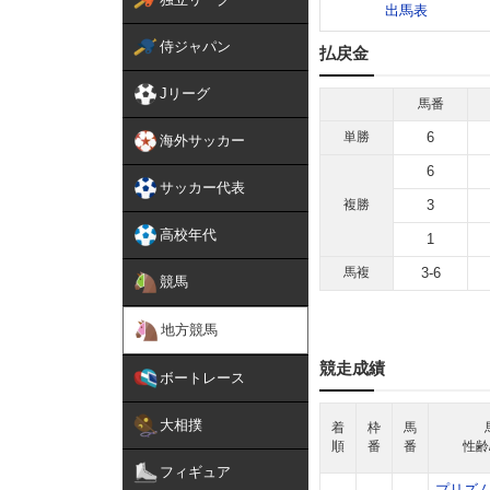
出馬表
侍ジャパン
払戻金
Jリーグ
馬番
単勝
6
海外サッカー
6
サッカー代表
複勝
3
高校年代
1
馬複
3-6
競馬
地方競馬
競走成績
ボートレース
大相撲
着
枠
馬
順
番
番
性齢
フィギュア
プリズ