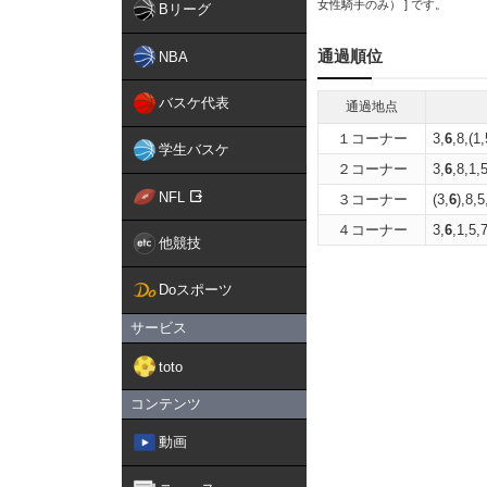
女性騎手のみ） ] です。
Bリーグ
通過順位
NBA
バスケ代表
通過地点
１コーナー
3,
6
,8,(1,
学生バスケ
２コーナー
3,
6
,8,1,
NFL
３コーナー
(3,
6
),8,5
４コーナー
3,
6
,1,5,
他競技
Doスポーツ
サービス
toto
コンテンツ
動画