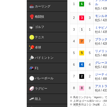
1
6
6
ル
カーリング
牝5 / 436
モンル
格闘技
2
3
3
牝5 / 42
ゴルフ
ミヤビ
3
1
1
牡4 / 435
テニス
ブラッ
4
7
7
牡4 / 428
卓球
リメリ
5
5
5
牡5 / 46
バドミントン
グレー
6
4
4
牝5 / 419
F1
ジーテ
7
2
2
バレーボール
牡4 / 49
アスト
8
8
8
ラグビー
牝4 / 433
※ 馬名リンクから「Agent 
陸上
※ 上3Fはゴール前3ハロン（6
※ 減量表示は [
:1kg減