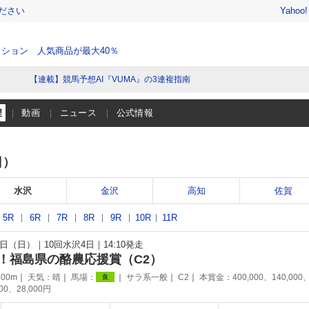
ださい
Yahoo
ション 人気商品が最大40％
【連載】競馬予想AI『VUMA』の3連複指南
程
動画
ニュース
公式情報
日）
水沢
金沢
高知
佐賀
5R
6R
7R
8R
9R
10R
11R
15日（日）
10回水沢4日
14:10発走
！福島県の酪農応援賞（C2）
00m
天気：
晴
馬場：
サラ系一般
C2
本賞金：400,000、140,000
良
000、28,000円