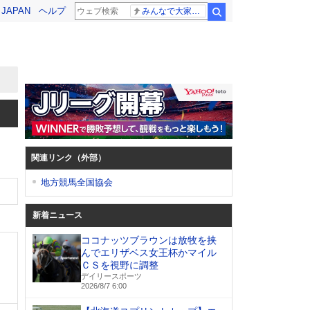
! JAPAN
ヘルプ
みんなで大家さん 2881億円
検索
関連リンク（外部）
地方競馬全国協会
新着ニュース
ココナッツブラウンは放牧を挟
んでエリザベス女王杯かマイル
ＣＳを視野に調整
デイリースポーツ
、
2026/8/7 6:00