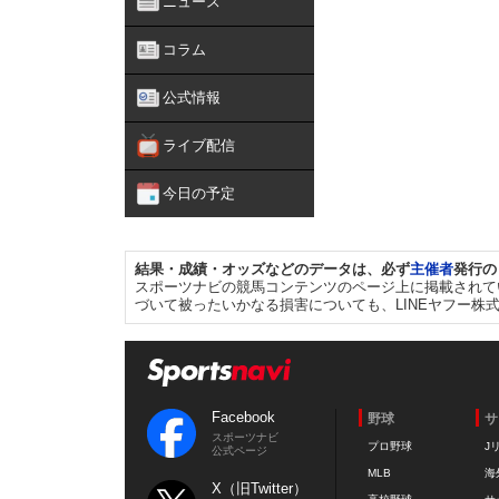
ニュース
コラム
公式情報
ライブ配信
今日の予定
結果・成績・オッズなどのデータは、必ず
主催者
発行の
スポーツナビの競馬コンテンツのページ上に掲載されて
づいて被ったいかなる損害についても、LINEヤフー株
Facebook
野球
サ
スポーツナビ
プロ野球
J
公式ページ
MLB
海
X（旧Twitter）