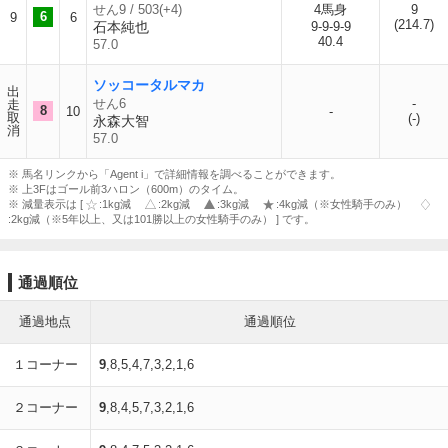
せん9 / 503(+4)
4馬身
9
6
9
6
(214.7)
石本純也
9-9-9-9
40.4
57.0
ソッコータルマカ
出
せん6
-
走
8
10
-
取
(-)
永森大智
消
57.0
※ 馬名リンクから「Agent i」で詳細情報を調べることができます。
※ 上3Fはゴール前3ハロン（600m）のタイム。
※ 減量表示は [
:1kg減
:2kg減
:3kg減
:4kg減（※女性騎手のみ）
:2kg減（※5年以上、又は101勝以上の女性騎手のみ） ] です。
通過順位
通過地点
通過順位
１コーナー
9
,8,5,4,7,3,2,1,6
２コーナー
9
,8,4,5,7,3,2,1,6