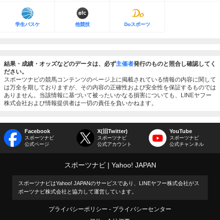
学生バスケ
他競技
Doスポーツ
結果・成績・オッズなどのデータは、必ず
主催者
発行のものと照合し確認してく
ださい。
スポーツナビの競馬コンテンツのページ上に掲載されている情報の内容に関して
は万全を期しておりますが、その内容の正確性および安全性を保証するものでは
ありません。当該情報に基づいて被ったいかなる損害についても、LINEヤフー
株式会社および情報提供者は一切の責任を負いかねます。
Facebook
X(旧Twitter)
YouTube
スポーツナビ
スポーツナビ
スポーツナビ
公式ページ
公式アカウント
公式チャンネル
スポーツナビ
Yahoo! JAPAN
スポーツナビはYahoo! JAPANのサービスであり、LINEヤフー株式会社がス
ポーツナビ株式会社と協力して運営しています。
プライバシーポリシー
プライバシーセンター