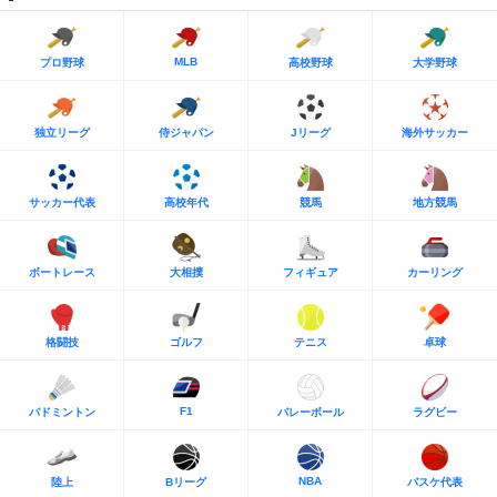
MLB
プロ野球
高校野球
大学野球
独立リーグ
侍ジャパン
Jリーグ
海外サッカー
サッカー代表
高校年代
競馬
地方競馬
ボートレース
大相撲
フィギュア
カーリング
格闘技
ゴルフ
テニス
卓球
F1
バドミントン
バレーボール
ラグビー
NBA
陸上
Bリーグ
バスケ代表