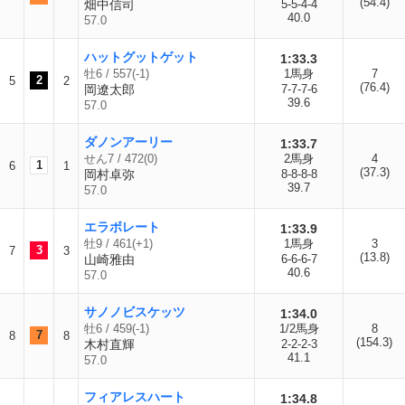
(54.4)
畑中信司
5-5-4-4
40.0
57.0
ハットグットゲット
1:33.3
牡6 / 557(-1)
1馬身
7
2
5
2
(76.4)
岡遼太郎
7-7-7-6
39.6
57.0
ダノンアーリー
1:33.7
せん7 / 472(0)
2馬身
4
1
6
1
(37.3)
岡村卓弥
8-8-8-8
39.7
57.0
エラボレート
1:33.9
牡9 / 461(+1)
1馬身
3
3
7
3
(13.8)
山崎雅由
6-6-6-7
40.6
57.0
サノノビスケッツ
1:34.0
牡6 / 459(-1)
1/2馬身
8
7
8
8
(154.3)
木村直輝
2-2-2-3
41.1
57.0
フィアレスハート
1:34.8