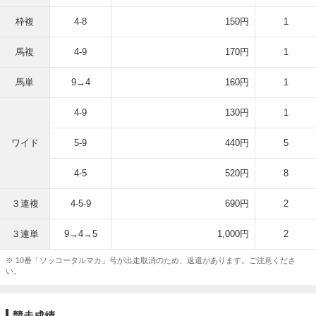
枠複
4-8
150円
1
馬複
4-9
170円
1
馬単
9→4
160円
1
4-9
130円
1
ワイド
5-9
440円
5
4-5
520円
8
３連複
4-5-9
690円
2
３連単
9→4→5
1,000円
2
※ 10番「ソッコータルマカ」号が出走取消のため、返還があります。ご注意くださ
い。
競走成績