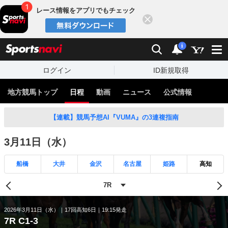
レース情報をアプリでもチェック
閉じる
スポーツナビ
検索
通知
i
ログイン
ID新規取得
地方競馬トップ
日程
動画
ニュース
公式情報
【連載】競馬予想AI『VUMA』の3連複指南
3月11日（水）
船橋
大井
金沢
名古屋
姫路
高知
2026年3月11日（水）
17回高知6日
19:15発走
7R C1-3