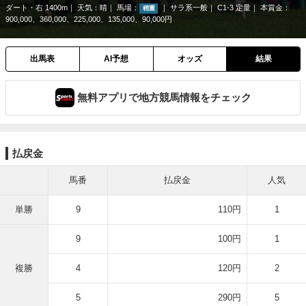
ダート・右 1400m
天気：
晴
馬場：
サラ系一般
C1-3 定量
本賞金：
稍重
900,000、360,000、225,000、135,000、90,000円
出馬表
AI予想
オッズ
結果
無料アプリで地方競馬情報をチェック
払戻金
馬番
払戻金
人気
単勝
9
110円
1
9
100円
1
複勝
4
120円
2
5
290円
5