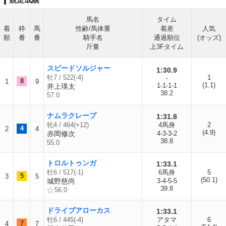
馬名
タイム
着
枠
馬
性齢/馬体重
着差
人気
順
番
番
騎手名
通過順位
(オッズ)
斤量
上3Fタイム
スピードソルジャー
1:30.9
牡7 / 522(-4)
1
-
8
1
9
(1.1)
1-1-1-1
井上瑛太
38.2
57.0
ナムラクレープ
1:31.8
牝4 / 464(+12)
4馬身
2
4
2
4
(4.9)
赤岡修次
4-3-3-2
38.8
55.0
トロルトゥンガ
1:33.1
牡6 / 517(-1)
6馬身
5
5
3
5
(50.1)
城野慈尚
3-4-5-5
39.8
56.0
ドライブアローカス
1:33.1
牡6 / 445(-4)
アタマ
6
7
4
7