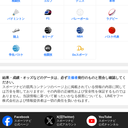
格闘技
ゴルフ
テニス
卓球
F1
バドミントン
バレーボール
ラグビー
NBA
陸上
Bリーグ
バスケ代表
学生バスケ
他競技
Doスポーツ
結果・成績・オッズなどのデータは、必ず
主催者
発行のものと照合し確認してく
ださい。
スポーツナビの競馬コンテンツのページ上に掲載されている情報の内容に関して
は万全を期しておりますが、その内容の正確性および安全性を保証するものでは
ありません。当該情報に基づいて被ったいかなる損害についても、LINEヤフー
株式会社および情報提供者は一切の責任を負いかねます。
Facebook
X(旧Twitter)
YouTube
スポーツナビ
スポーツナビ
スポーツナビ
公式ページ
公式アカウント
公式チャンネル