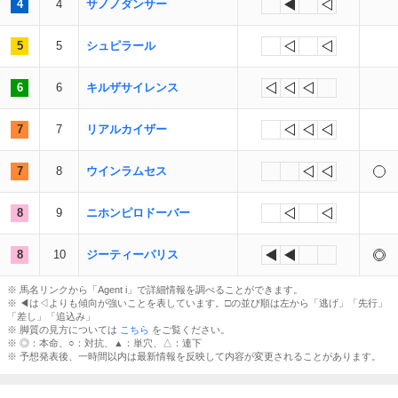
4
4
サノノダンサー
5
5
シュピラール
6
6
キルザサイレンス
7
7
リアルカイザー
7
8
ウインラムセス
8
9
ニホンピロドーバー
8
10
ジーティーパリス
※ 馬名リンクから「Agent i」で詳細情報を調べることができます。
※ ◀︎は◁よりも傾向が強いことを表しています。□の並び順は左から「逃げ」「先行」
「差し」「追込み」
※ 脚質の見方については
こちら
をご覧ください。
※ ◎：本命、○：対抗、▲：単穴、△：連下
※ 予想発表後、一時間以内は最新情報を反映して内容が変更されることがあります。