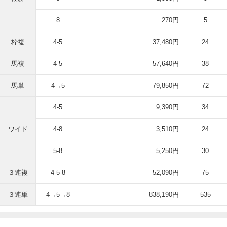
8
270円
5
枠複
4-5
37,480円
24
馬複
4-5
57,640円
38
馬単
4→5
79,850円
72
4-5
9,390円
34
ワイド
4-8
3,510円
24
5-8
5,250円
30
３連複
4-5-8
52,090円
75
３連単
4→5→8
838,190円
535