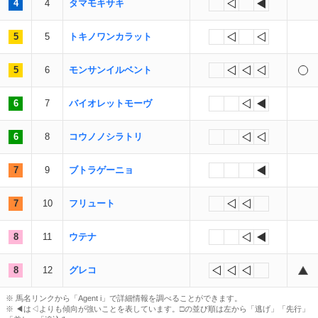
4
4
タマモキサキ
5
5
トキノワンカラット
5
6
モンサンイルベント
6
7
バイオレットモーヴ
6
8
コウノノシラトリ
7
9
ブトラゲーニョ
7
10
フリュート
8
11
ウテナ
8
12
グレコ
※ 馬名リンクから「Agent i」で詳細情報を調べることができます。
※ ◀︎は◁よりも傾向が強いことを表しています。□の並び順は左から「逃げ」「先行」