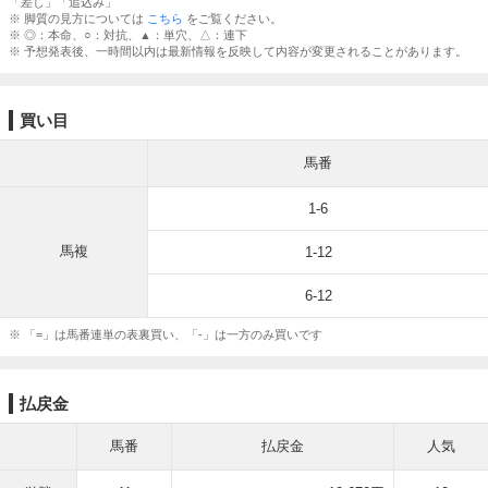
「差し」「追込み」
※ 脚質の見方については
こちら
をご覧ください。
※ ◎：本命、○：対抗、▲：単穴、△：連下
※ 予想発表後、一時間以内は最新情報を反映して内容が変更されることがあります。
買い目
馬番
1-6
馬複
1-12
6-12
※ 「=」は馬番連単の表裏買い、「-」は一方のみ買いです
払戻金
馬番
払戻金
人気