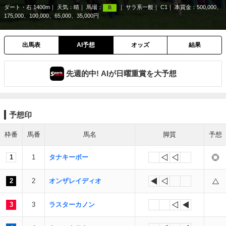
ダート・右 1400m
天気：
晴
馬場：
サラ系一般
C1
本賞金：500,000、
良
175,000、100,000、65,000、35,000円
出馬表
AI予想
オッズ
結果
先週的中! AIが日曜重賞を大予想
予想印
枠番
馬番
馬名
脚質
予想
1
1
タナキーボー
2
2
オンザレイディオ
3
3
ラスターカノン