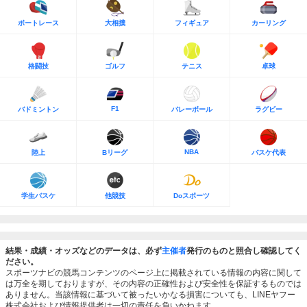
ボートレース
大相撲
フィギュア
カーリング
格闘技
ゴルフ
テニス
卓球
F1
バドミントン
バレーボール
ラグビー
NBA
陸上
Bリーグ
バスケ代表
学生バスケ
他競技
Doスポーツ
結果・成績・オッズなどのデータは、必ず
主催者
発行のものと照合し確認してく
ださい。
スポーツナビの競馬コンテンツのページ上に掲載されている情報の内容に関して
は万全を期しておりますが、その内容の正確性および安全性を保証するものでは
ありません。当該情報に基づいて被ったいかなる損害についても、LINEヤフー
株式会社および情報提供者は一切の責任を負いかねます。