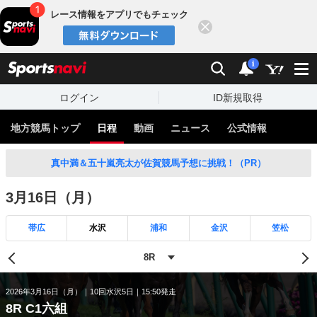
レース情報をアプリでもチェック
閉じる
スポーツナビ
検索
通知
i
ログイン
ID新規取得
地方競馬トップ
日程
動画
ニュース
公式情報
真中満＆五十嵐亮太が佐賀競馬予想に挑戦！（PR）
3月16日（月）
帯広
水沢
浦和
金沢
笠松
2026年3月16日（月）
10回水沢5日
15:50発走
8R C1六組