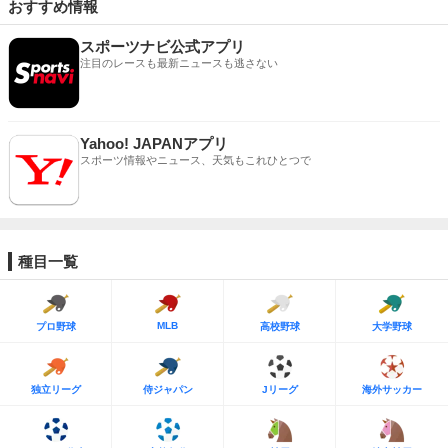
おすすめ情報
スポーツナビ公式アプリ
注目のレースも最新ニュースも逃さない
Yahoo! JAPANアプリ
スポーツ情報やニュース、天気もこれひとつで
種目一覧
MLB
プロ野球
高校野球
大学野球
独立リーグ
侍ジャパン
Jリーグ
海外サッカー