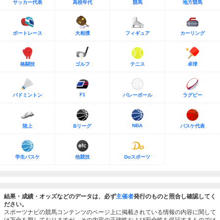
サッカー代表
高校年代
競馬
地方競馬
ボートレース
大相撲
フィギュア
カーリング
格闘技
ゴルフ
テニス
卓球
F1
バドミントン
バレーボール
ラグビー
NBA
陸上
Bリーグ
バスケ代表
学生バスケ
他競技
Doスポーツ
結果・成績・オッズなどのデータは、必ず
主催者
発行のものと照合し確認してく
ださい。
スポーツナビの競馬コンテンツのページ上に掲載されている情報の内容に関して