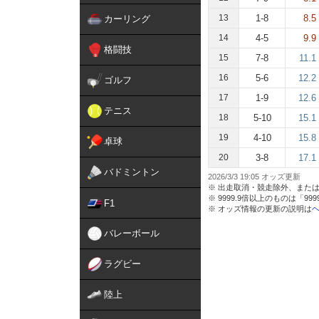
13
1-8
8.5
カーリング
14
4-5
9.9
格闘技
15
7-8
11.1
16
5-6
12.2
ゴルフ
17
1-9
12.6
テニス
18
5-10
15.1
19
4-10
15.8
卓球
20
3-8
17.1
バドミントン
2026/3/3 19:05
※ 出走取消・競走除外、または
※ 9999.9倍以上のものは「9
F1
※ オッズ情報の更新の説明は
バレーボール
ラグビー
陸上