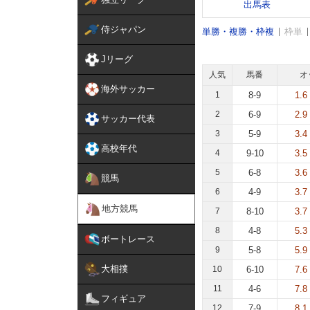
出馬表
侍ジャパン
単勝・複勝・枠複
枠単
Jリーグ
人気
馬番
オ
海外サッカー
1
8-9
1.6
2
6-9
2.9
サッカー代表
3
5-9
3.4
高校年代
4
9-10
3.5
5
6-8
3.6
競馬
6
4-9
3.7
地方競馬
7
8-10
3.7
8
4-8
5.3
ボートレース
9
5-8
5.9
大相撲
10
6-10
7.6
11
4-6
7.8
フィギュア
12
7-9
8.1