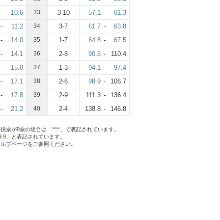
-
10.6
33
3-10
57.1
-
61.3
-
11.2
34
3-7
61.7
-
63.8
-
14.0
35
1-7
64.8
-
67.5
-
14.1
36
2-8
90.5
-
110.4
-
15.8
37
1-3
94.1
-
97.4
-
17.1
38
2-6
98.9
-
106.7
-
17.8
39
2-9
111.3
-
136.4
-
21.2
40
2-4
138.8
-
146.8
投票が0票の場合は「****」で表記されています。
999.9」と表記されています。
ヘルプページ
をご参照ください。