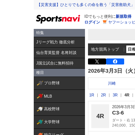
【災害支援】ひとりでも多くの命を救う「災害救助犬」
IDでもっと便利に
新規取得
ログイン
ヤフーショッピ
特集
Jリーグ戦力 徹底分析
地方競馬トップ
日
仙台育英監督 名将対談
J国立試合に無料招待
2026年3月3日（火
種目
プロ野球
川崎
1R
2R
3R
4R
MLB
2026年3月
高校野球
C3-6
4R
ダート・右 13
大学野球
240,000、15
独立リーグ