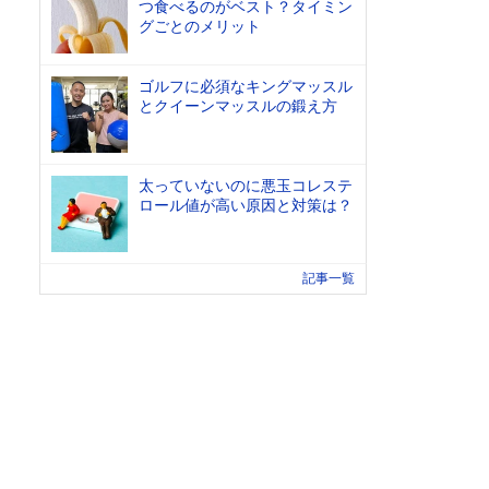
つ食べるのがベスト？タイミン
グごとのメリット
ゴルフに必須なキングマッスル
とクイーンマッスルの鍛え方
太っていないのに悪玉コレステ
ロール値が高い原因と対策は？
記事一覧