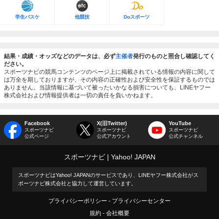
学生バスケ
他競技
Doスポーツ
結果・成績・オッズなどのデータは、必ず
主催者
発行のものと照合し確認してく
ださい。
スポーツナビの競馬コンテンツのページ上に掲載されている情報の内容に関して
は万全を期しておりますが、その内容の正確性および安全性を保証するものでは
ありません。当該情報に基づいて被ったいかなる損害についても、LINEヤフー
株式会社および情報提供者は一切の責任を負いかねます。
Facebook
X(旧Twitter)
YouTube
スポーツナビ
スポーツナビ
スポーツナビ
公式ページ
公式アカウント
公式チャンネル
スポーツナビ
Yahoo! JAPAN
スポーツナビはYahoo! JAPANのサービスであり、LINEヤフー株式会社がス
ポーツナビ株式会社と協力して運営しています。
プライバシーポリシー
プライバシーセンター
規約
会社概要