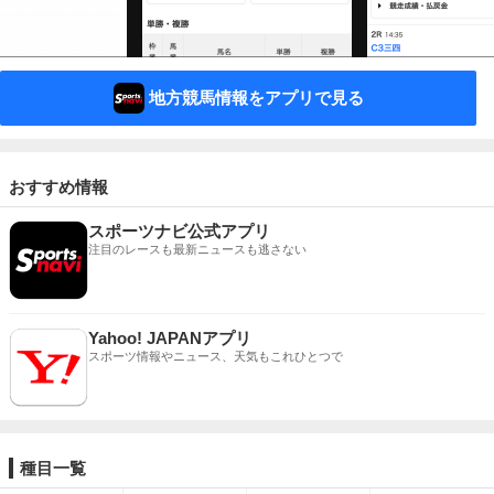
地方競馬情報をアプリで見る
おすすめ情報
スポーツナビ公式アプリ
注目のレースも最新ニュースも逃さない
Yahoo! JAPANアプリ
スポーツ情報やニュース、天気もこれひとつで
種目一覧