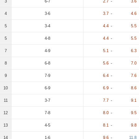
3
6-7
2.7
-
3.6
4
3-6
3.7
-
4.6
5
3-4
4.4
-
5.5
5
4-8
4.4
-
5.5
7
4-9
5.1
-
6.3
8
6-8
5.6
-
7.0
9
7-9
6.4
-
7.6
10
6-9
6.9
-
8.6
11
3-7
7.7
-
9.1
12
7-8
8.0
-
9.5
13
4-5
8.1
-
9.8
14
1-6
9.6
-
11.8