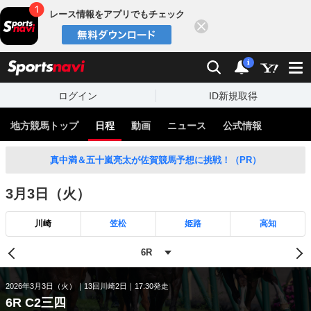
レース情報をアプリでもチェック
閉じる
スポーツナビ
検索
通知
i
ログイン
ID新規取得
地方競馬トップ
日程
動画
ニュース
公式情報
真中満＆五十嵐亮太が佐賀競馬予想に挑戦！（PR）
3月3日（火）
川崎
笠松
姫路
高知
2026年3月3日（火）
13回川崎2日
17:30発走
6R C2三四