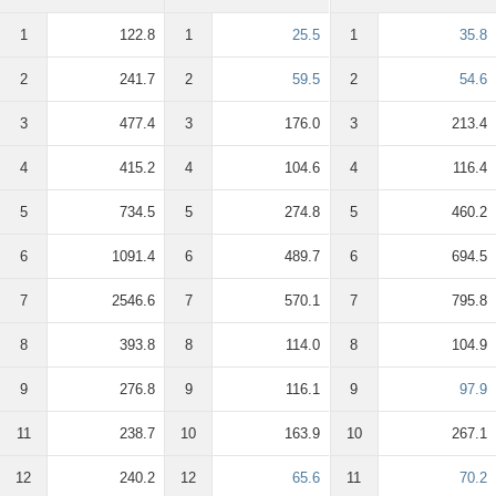
1
122.8
1
25.5
1
35.8
2
241.7
2
59.5
2
54.6
3
477.4
3
176.0
3
213.4
4
415.2
4
104.6
4
116.4
5
734.5
5
274.8
5
460.2
6
1091.4
6
489.7
6
694.5
7
2546.6
7
570.1
7
795.8
8
393.8
8
114.0
8
104.9
9
276.8
9
116.1
9
97.9
11
238.7
10
163.9
10
267.1
12
240.2
12
65.6
11
70.2