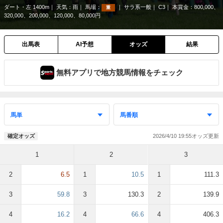
ダート・左 1400m
天気：
雨
馬場：
サラ系一般
C3
本賞金：800,000、
重
320,000、200,000、120,000、80,000円
出馬表
AI予想
オッズ
結果
無料アプリで地方競馬情報をチェック
2026/4/10 19:55
確定オッズ
1
2
3
2
6.5
1
10.5
1
111.3
3
59.8
3
130.3
2
139.9
4
16.2
4
66.6
4
406.3