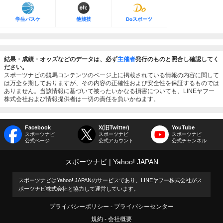
学生バスケ
他競技
Doスポーツ
結果・成績・オッズなどのデータは、必ず
主催者
発行のものと照合し確認してく
ださい。
スポーツナビの競馬コンテンツのページ上に掲載されている情報の内容に関して
は万全を期しておりますが、その内容の正確性および安全性を保証するものでは
ありません。当該情報に基づいて被ったいかなる損害についても、LINEヤフー
株式会社および情報提供者は一切の責任を負いかねます。
Facebook
X(旧Twitter)
YouTube
スポーツナビ
スポーツナビ
スポーツナビ
公式ページ
公式アカウント
公式チャンネル
スポーツナビ
Yahoo! JAPAN
スポーツナビはYahoo! JAPANのサービスであり、LINEヤフー株式会社がス
ポーツナビ株式会社と協力して運営しています。
プライバシーポリシー
プライバシーセンター
規約
会社概要