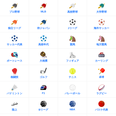
MLB
プロ野球
高校野球
大学野球
独立リーグ
侍ジャパン
Jリーグ
海外サッカー
サッカー代表
高校年代
競馬
地方競馬
ボートレース
大相撲
フィギュア
カーリング
格闘技
ゴルフ
テニス
卓球
F1
バドミントン
バレーボール
ラグビー
NBA
陸上
Bリーグ
バスケ代表