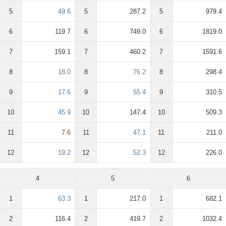
5
49.6
5
287.2
5
979.4
6
119.7
6
749.0
6
1819.0
7
159.1
7
460.2
7
1591.6
8
18.0
8
76.2
8
298.4
9
17.6
9
55.4
9
310.5
10
45.9
10
147.4
10
509.3
11
7.6
11
47.1
11
211.0
12
19.2
12
52.3
12
226.0
4
5
6
1
63.3
1
217.0
1
682.1
2
116.4
2
419.7
2
1032.4