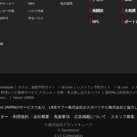
外サッカー
NBA
地方競馬
格闘技
大相撲
ッカー代表
バスケ代表
校年代
学生バスケ
NFL
ボート
to
kjapan
ホテル、旅館予約サイト 一休.com
レストラン予約サイト 一休.com レ
料理レシピ動画サービス クラシル
仕事・求人探しはスタンバイ
国内No.1女性向けメデ
st」
Yahoo! JAPAN
oo! JAPANのサービスであり、LINEヤフー株式会社がスポーツナビ株式会社と協
ンター
-
利用規約
-
会社概要
-
免責事項
-
広告掲載について
-
スタッフ募集
© 株式会社グラッドキューブ
© Sportsnavi
© LY Corporation