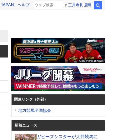
! JAPAN
ヘルプ
三井寺眞 鹿島
検索
関連リンク（外部）
地方競馬全国協会
新着ニュース
ガビーズシスターが大井競馬に