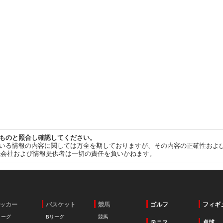
ものと照合し確認してください。
いる情報の内容に関しては万全を期しておりますが、その内容の正確性およ
式会社および情報提供者は一切の責任を負いかねます。
ッカー
バスケット
競馬
ゴルフ
フィギ
リーグ
Bリーグ
競馬
テニス
卓球