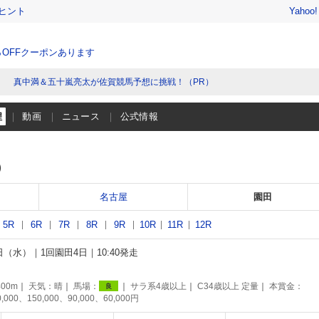
ヒント
Yahoo
％OFFクーポンあります
真中満＆五十嵐亮太が佐賀競馬予想に挑戦！（PR）
程
動画
ニュース
公式情報
）
名古屋
園田
5R
6R
7R
8R
9R
10R
11R
12R
8日（水）
1回園田4日
10:40発走
00m
天気：
晴
馬場：
サラ系4歳以上
C34歳以上 定量
本賞金：
良
0,000、150,000、90,000、60,000円