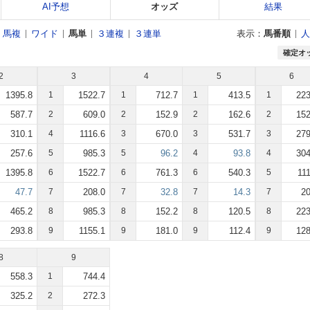
AI予想
オッズ
結果
馬複
ワイド
馬単
３連複
３連単
表示：
馬番順
人
確定オ
2
3
4
5
6
1395.8
1
1522.7
1
712.7
1
413.5
1
223
587.7
2
609.0
2
152.9
2
162.6
2
152
310.1
4
1116.6
3
670.0
3
531.7
3
279
257.6
5
985.3
5
96.2
4
93.8
4
304
1395.8
6
1522.7
6
761.3
6
540.3
5
11
47.7
7
208.0
7
32.8
7
14.3
7
20
465.2
8
985.3
8
152.2
8
120.5
8
223
293.8
9
1155.1
9
181.0
9
112.4
9
128
8
9
558.3
1
744.4
325.2
2
272.3