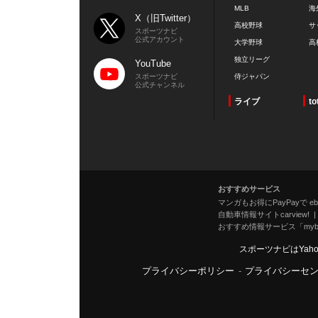
MLB
海
X（旧Twitter）
高校野球
サ
スポーツナビ
公式アカウント
大学野球
高
独立リーグ
YouTube
スポーツナビ
侍ジャパン
公式チャンネル
ライブ
to
おすすめサービス
マンガもお得にPayPayで eboo
自動車情報サイトcarview!
おすすめ情報サービス「mybe
スポーツナビはYah
プライバシーポリシー
-
プライバシーセ