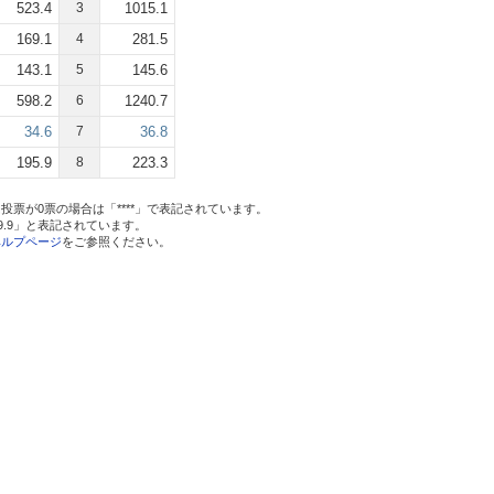
523.4
3
1015.1
169.1
4
281.5
143.1
5
145.6
598.2
6
1240.7
34.6
7
36.8
195.9
8
223.3
投票が0票の場合は「****」で表記されています。
999.9」と表記されています。
ヘルプページ
をご参照ください。