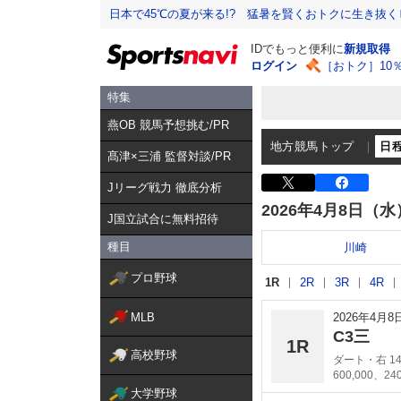
日本で45℃の夏が来る!? 猛暑を賢くおトクに生き抜く
IDでもっと便利に
新規取得
ログイン
［おトク］10
特集
燕OB 競馬予想挑む/PR
地方競馬トップ
日
髙津×三浦 監督対談/PR
Jリーグ戦力 徹底分析
2026年4月8日（水
J国立試合に無料招待
種目
川崎
プロ野球
1R
2R
3R
4R
MLB
2026年4月
C3三
1R
高校野球
ダート・右 14
600,000、24
大学野球