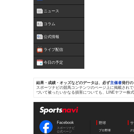
ニュース
コラム
公式情報
ライブ配信
今日の予定
結果・成績・オッズなどのデータは、必ず
主催者
発行の
スポーツナビの競馬コンテンツのページ上に掲載されて
づいて被ったいかなる損害についても、LINEヤフー株
Facebook
野球
サ
スポーツナビ
プロ野球
J
公式ページ