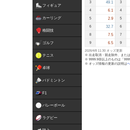
3
49.1
3
フィギュア
4
6.1
4
カーリング
5
2.9
5
6
32.7
6
格闘技
8
7.5
7
ゴルフ
9
6.5
9
2026/4/8 11:30
テニス
※ 出走取消・競走除外、または
※ 9999.9倍以上のものは「9
※ オッズ情報の更新の説明は
卓球
バドミントン
F1
バレーボール
ラグビー