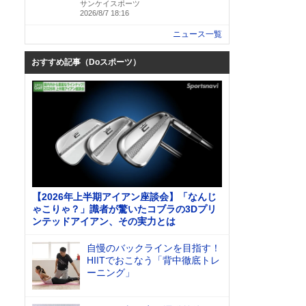
サンケイスポーツ
2026/8/7 18:16
ニュース一覧
おすすめ記事（Doスポーツ）
【2026年上半期アイアン座談会】「なんじ
ゃこりゃ？」識者が驚いたコブラの3Dプリ
ンテッドアイアン、その実力とは
自慢のバックラインを目指す！
HIITでおこなう「背中徹底トレ
ーニング」