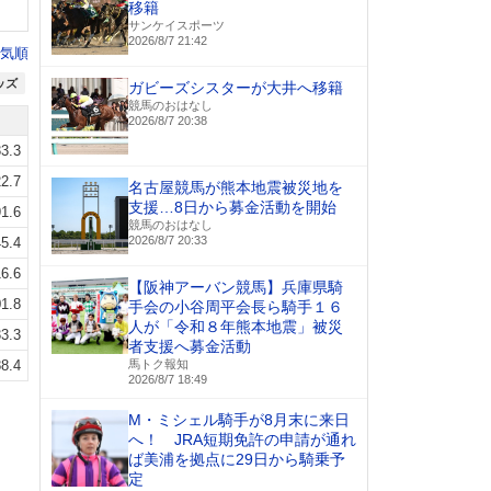
移籍
サンケイスポーツ
2026/8/7 21:42
気順
ッズ
ガビーズシスターが大井へ移籍
競馬のおはなし
2026/8/7 20:38
3.3
2.7
名古屋競馬が熊本地震被災地を
支援…8日から募金活動を開始
1.6
競馬のおはなし
2026/8/7 20:33
5.4
16.6
【阪神アーバン競馬】兵庫県騎
1.8
手会の小谷周平会長ら騎手１６
人が「令和８年熊本地震」被災
3.3
者支援へ募金活動
8.4
馬トク報知
2026/8/7 18:49
M・ミシェル騎手が8月末に来日
へ！ JRA短期免許の申請が通れ
ば美浦を拠点に29日から騎乗予
定