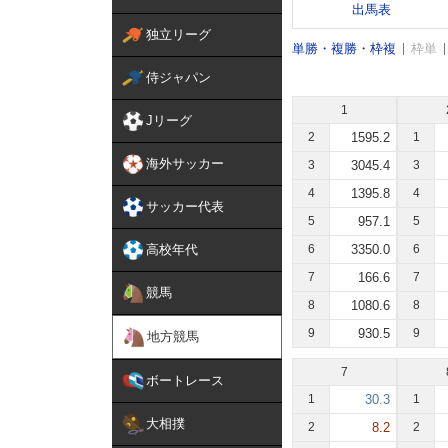
出馬表
独立リーグ
単勝・複勝・枠複
枠単
侍ジャパン
1
Jリーグ
2
1595.2
1
海外サッカー
3
3045.4
3
4
1395.8
4
サッカー代表
5
957.1
5
高校年代
6
3350.0
6
7
166.6
7
競馬
8
1080.6
8
9
930.5
9
地方競馬
7
ボートレース
1
30.3
1
大相撲
2
8.2
2