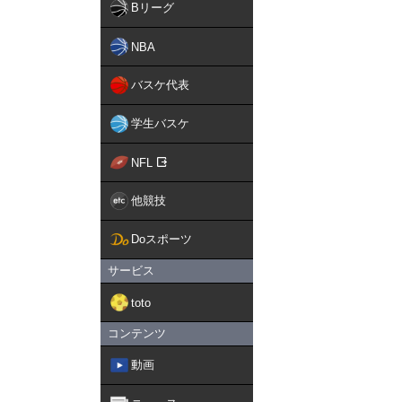
Bリーグ
NBA
バスケ代表
学生バスケ
NFL
他競技
Doスポーツ
サービス
toto
コンテンツ
動画