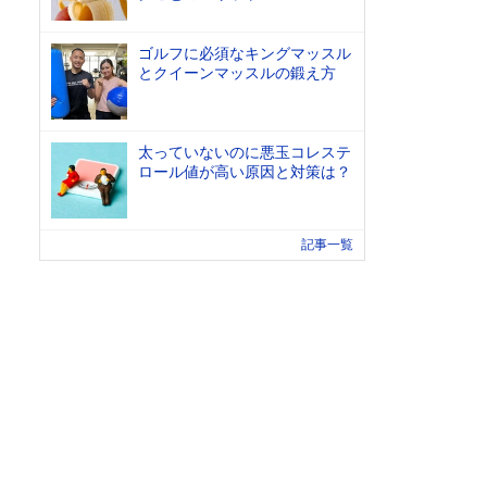
ゴルフに必須なキングマッスル
とクイーンマッスルの鍛え方
太っていないのに悪玉コレステ
ロール値が高い原因と対策は？
記事一覧