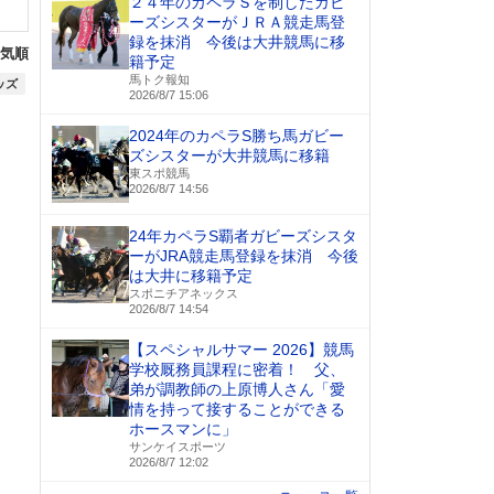
２４年のカペラＳを制したガビ
ーズシスターがＪＲＡ競走馬登
録を抹消 今後は大井競馬に移
気順
籍予定
馬トク報知
ッズ
2026/8/7 15:06
2024年のカペラS勝ち馬ガビー
ズシスターが大井競馬に移籍
東スポ競馬
2026/8/7 14:56
24年カペラS覇者ガビーズシスタ
ーがJRA競走馬登録を抹消 今後
は大井に移籍予定
スポニチアネックス
2026/8/7 14:54
【スペシャルサマー 2026】競馬
学校厩務員課程に密着！ 父、
弟が調教師の上原博人さん「愛
情を持って接することができる
ホースマンに」
サンケイスポーツ
2026/8/7 12:02