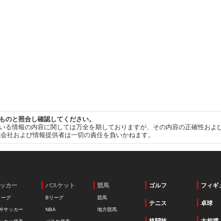
ものと照合し確認してください。
いる情報の内容に関しては万全を期しておりますが、その内容の正確性およ
式会社および情報提供者は一切の責任を負いかねます。
ッカー
バスケット
競馬
ゴルフ
フィギ
リーグ
Bリーグ
競馬
テニス
卓球
外サッカー
NBA
地方競馬