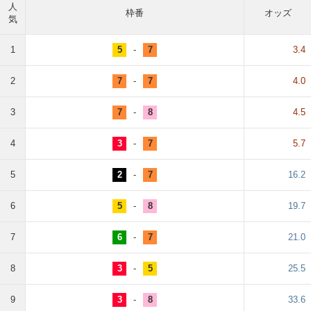
人
枠番
オッズ
気
1
5
-
7
3.4
2
7
-
7
4.0
3
7
-
8
4.5
4
3
-
7
5.7
5
2
-
7
16.2
6
5
-
8
19.7
7
6
-
7
21.0
8
3
-
5
25.5
9
3
-
8
33.6