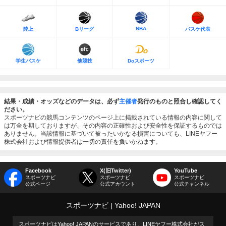
NBA
陸上
Bリーグ
バスケ代表
学生バスケ
他競技
Doスポーツ
結果・成績・オッズなどのデータは、必ず
主催者
発行のものと照合し確認してく
ださい。
スポーツナビの競馬コンテンツのページ上に掲載されている情報の内容に関して
は万全を期しておりますが、その内容の正確性および安全性を保証するものでは
ありません。当該情報に基づいて被ったいかなる損害についても、LINEヤフー
株式会社および情報提供者は一切の責任を負いかねます。
Facebook
X(旧Twitter)
YouTube
スポーツナビ
スポーツナビ
スポーツナビ
公式ページ
公式アカウント
公式チャンネル
スポーツナビ
Yahoo! JAPAN
スポーツナビはYahoo! JAPANのサービスであり、LINEヤフー株式会社がス