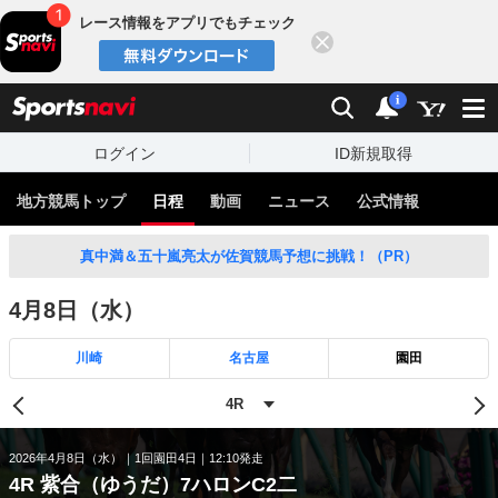
レース情報をアプリでもチェック
閉じる
スポーツナビ
検索
通知
i
ログイン
ID新規取得
地方競馬トップ
日程
動画
ニュース
公式情報
真中満＆五十嵐亮太が佐賀競馬予想に挑戦！（PR）
4月8日（水）
川崎
名古屋
園田
2026年4月8日（水）
1回園田4日
12:10発走
4R 紫合（ゆうだ）7ハロンC2二