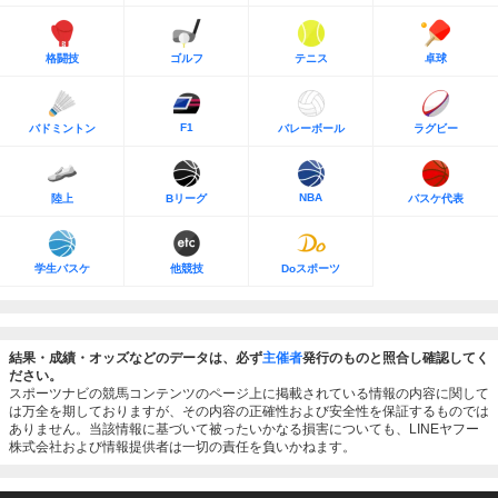
格闘技
ゴルフ
テニス
卓球
F1
バドミントン
バレーボール
ラグビー
NBA
陸上
Bリーグ
バスケ代表
学生バスケ
他競技
Doスポーツ
結果・成績・オッズなどのデータは、必ず
主催者
発行のものと照合し確認してく
ださい。
スポーツナビの競馬コンテンツのページ上に掲載されている情報の内容に関して
は万全を期しておりますが、その内容の正確性および安全性を保証するものでは
ありません。当該情報に基づいて被ったいかなる損害についても、LINEヤフー
株式会社および情報提供者は一切の責任を負いかねます。