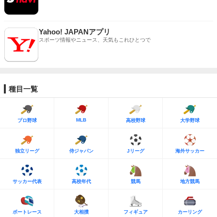
Yahoo! JAPANアプリ
スポーツ情報やニュース、天気もこれひとつで
種目一覧
MLB
プロ野球
高校野球
大学野球
独立リーグ
侍ジャパン
Jリーグ
海外サッカー
サッカー代表
高校年代
競馬
地方競馬
ボートレース
大相撲
フィギュア
カーリング