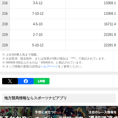
216
3-5-12
13369.1
216
7-10-12
13369.1
218
4-5-10
16711.4
219
2-7-10
22281.9
219
5-10-12
22281.9
※ 上位400番人気まで掲載。
※ 出走取消・競走除外、または投票が0票の場合は「****」で表記されています。
※ 999999.9倍以上のものは「999999.9」と表記されています。
※ オッズ情報の更新の説明は
ヘルプページ
をご参照ください。
地方競馬情報ならスポーツナビアプリ