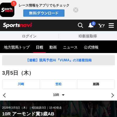
レース情報をアプリでもチェック
閉じる
スポーツナビ
検索
通知
i
ログイン
ID新規取得
地方競馬トップ
日程
動画
ニュース
公式情報
【連載】競馬予想AI『VUMA』の3連複指南
3月5日（木）
川崎
笠松
姫路
2026年3月5日（木）
4回姫路3日
15:40発走
10R アーモンド賞3歳AB