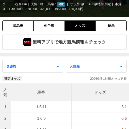
ダート・右 800m
天気：
晴
馬場：
サラ系3歳
AB3歳特別 別定
本賞
稍重
金：1,300,000、520,000、325,000、195,000、130,000円
出馬表
AI予想
オッズ
結果
無料アプリで地方競馬情報をチェック
2026/3/5 16:55
確定オッズ
人
馬番
オッズ
気
1
1-6-11
3.1
2
1-6-9
6.6