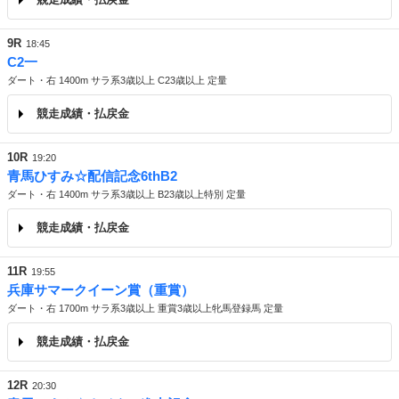
9R
18:45
C2一
ダート・右 1400m サラ系3歳以上 C23歳以上 定量
競走成績・払戻金
10R
19:20
青馬ひすみ☆配信記念6thB2
ダート・右 1400m サラ系3歳以上 B23歳以上特別 定量
競走成績・払戻金
※ 3番「ララモンドール」号が出走取消のため、返還があります。ご注意ください。
11R
19:55
兵庫サマークイーン賞（重賞）
ダート・右 1700m サラ系3歳以上 重賞3歳以上牝馬登録馬 定量
競走成績・払戻金
12R
20:30