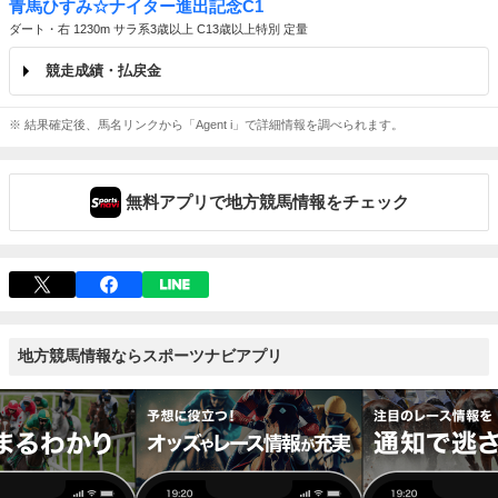
青馬ひすみ☆ナイター進出記念C1
ダート・右 1230m サラ系3歳以上 C13歳以上特別 定量
競走成績・払戻金
※ 結果確定後、馬名リンクから「Agent i」で詳細情報を調べられます。
無料アプリで地方競馬情報をチェック
地方競馬情報ならスポーツナビアプリ