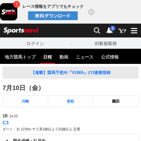
レース情報をアプリでもチェック
閉じる
スポーツナビ
検索
通知
i
ログイン
ID新規取得
地方競馬トップ
日程
動画
ニュース
公式情報
【連載】競馬予想AI『VUMA』の3連複指南
7月10日（金）
川崎
笠松
園田
1R
14:20
C3
ダート・右 1230m サラ系3歳以上 C33歳以上 定量
競走成績・払戻金