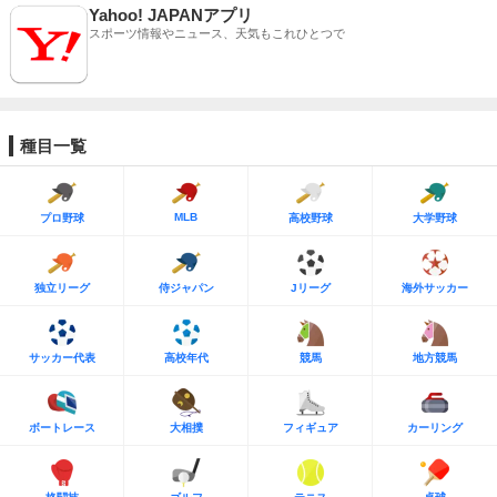
Yahoo! JAPANアプリ
スポーツ情報やニュース、天気もこれひとつで
種目一覧
MLB
プロ野球
高校野球
大学野球
独立リーグ
侍ジャパン
Jリーグ
海外サッカー
サッカー代表
高校年代
競馬
地方競馬
ボートレース
大相撲
フィギュア
カーリング