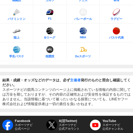
格闘技
ゴルフ
テニス
卓球
F1
バドミントン
バレーボール
ラグビー
NBA
陸上
Bリーグ
バスケ代表
学生バスケ
他競技
Doスポーツ
結果・成績・オッズなどのデータは、必ず
主催者
発行のものと照合し確認してく
ださい。
スポーツナビの競馬コンテンツのページ上に掲載されている情報の内容に関して
は万全を期しておりますが、その内容の正確性および安全性を保証するものでは
ありません。当該情報に基づいて被ったいかなる損害についても、LINEヤフー
株式会社および情報提供者は一切の責任を負いかねます。
Facebook
X(旧Twitter)
YouTube
スポーツナビ
スポーツナビ
スポーツナビ
公式ページ
公式アカウント
公式チャンネル