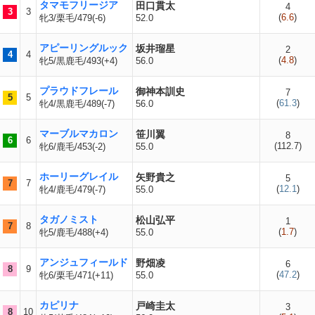
タマモフリージア
田口貫太
4
3
3
(
6.6
)
牝3/栗毛/479(-6)
52.0
アピーリングルック
坂井瑠星
2
4
4
(
4.8
)
牝5/黒鹿毛/493(+4)
56.0
プラウドフレール
御神本訓史
7
5
5
(
61.3
)
牝4/黒鹿毛/489(-7)
56.0
マーブルマカロン
笹川翼
8
6
6
(
112.7
)
牝6/鹿毛/453(-2)
55.0
ホーリーグレイル
矢野貴之
5
7
7
(
12.1
)
牝4/鹿毛/479(-7)
55.0
タガノミスト
松山弘平
1
7
8
(
1.7
)
牝5/鹿毛/488(+4)
55.0
アンジュフィールド
野畑凌
6
8
9
(
47.2
)
牝6/栗毛/471(+11)
55.0
カピリナ
戸崎圭太
3
8
10