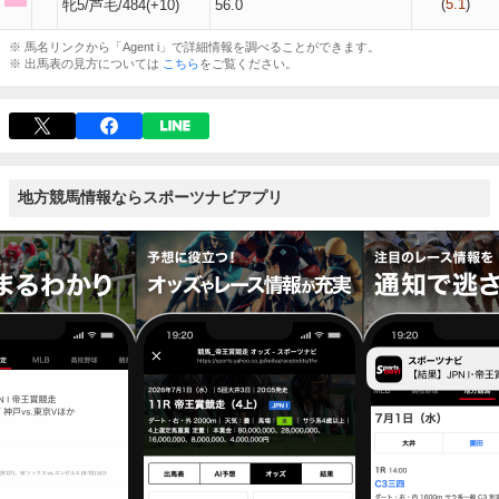
(
5.1
)
牝5/芦毛/484(+10)
56.0
※ 馬名リンクから「Agent i」で詳細情報を調べることができます。
※ 出馬表の見方については
こちら
をご覧ください。
地方競馬情報ならスポーツナビアプリ