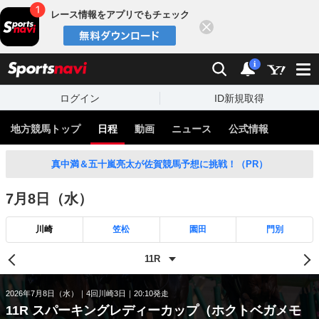
レース情報をアプリでもチェック
閉じる
スポーツナビ
検索
通知
i
ログイン
ID新規取得
地方競馬トップ
日程
動画
ニュース
公式情報
真中満＆五十嵐亮太が佐賀競馬予想に挑戦！（PR）
7月8日（水）
川崎
笠松
園田
門別
2026年7月8日（水）
4回川崎3日
20:10発走
11R スパーキングレディーカップ（ホクトベガメモ