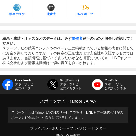
学生バスケ
他競技
Doスポーツ
結果・成績・オッズなどのデータは、必ず
主催者
発行のものと照合し確認してく
ださい。
スポーツナビの競馬コンテンツのページ上に掲載されている情報の内容に関して
は万全を期しておりますが、その内容の正確性および安全性を保証するものでは
ありません。当該情報に基づいて被ったいかなる損害についても、LINEヤフー
株式会社および情報提供者は一切の責任を負いかねます。
Facebook
X(旧Twitter)
YouTube
スポーツナビ
スポーツナビ
スポーツナビ
公式ページ
公式アカウント
公式チャンネル
スポーツナビ
Yahoo! JAPAN
スポーツナビはYahoo! JAPANのサービスであり、LINEヤフー株式会社がス
ポーツナビ株式会社と協力して運営しています。
プライバシーポリシー
プライバシーセンター