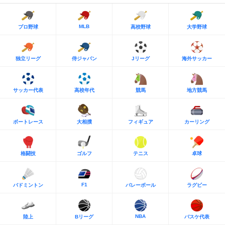
MLB
プロ野球
高校野球
大学野球
独立リーグ
侍ジャパン
Jリーグ
海外サッカー
サッカー代表
高校年代
競馬
地方競馬
ボートレース
大相撲
フィギュア
カーリング
格闘技
ゴルフ
テニス
卓球
F1
バドミントン
バレーボール
ラグビー
NBA
陸上
Bリーグ
バスケ代表