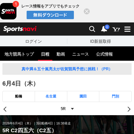
レース情報をアプリでもチェック
閉じる
スポーツナビ
検索
通知
i
ログイン
ID新規取得
地方競馬トップ
日程
動画
ニュース
公式情報
真中満＆五十嵐亮太が佐賀競馬予想に挑戦！（PR）
6月4日（木）
船橋
名古屋
園田
門別
2026年6月4日（木）
3回船橋4日
16:38発走
5R C2四五六（C2五）