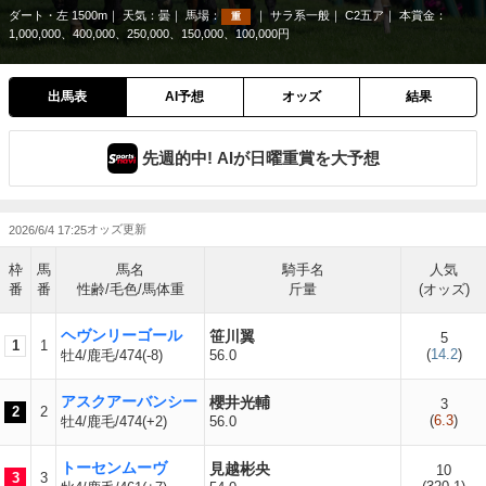
ダート・左 1500m
天気：
曇
馬場：
サラ系一般
C2五ア
本賞金：
重
1,000,000、400,000、250,000、150,000、100,000円
出馬表
AI予想
オッズ
結果
先週的中! AIが日曜重賞を大予想
2026/6/4 17:25
枠
馬
馬名
騎手名
人気
番
番
性齢/毛色/馬体重
斤量
(オッズ)
ヘヴンリーゴール
笹川翼
5
1
1
(
14.2
)
牡4/鹿毛/474(-8)
56.0
アスクアーバンシー
櫻井光輔
3
2
2
(
6.3
)
牡4/鹿毛/474(+2)
56.0
トーセンムーヴ
見越彬央
10
3
3