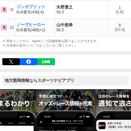
ジンガブリッツ
矢野貴之
1
8
11
(
1.6
)
牡4/栗毛/436(-6)
56.0
ノーヴヒーロー
山中悠希
8
8
12
(
50.9
)
牡4/鹿毛/486(+1)
56.0
※ 馬名リンクから「Agent i」で詳細情報を調べることができます。
※ 出馬表の見方については
こちら
をご覧ください。
地方競馬情報ならスポーツナビアプリ