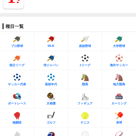
種目一覧
MLB
プロ野球
高校野球
大学野球
独立リーグ
侍ジャパン
Jリーグ
海外サッカー
サッカー代表
高校年代
競馬
地方競馬
ボートレース
大相撲
フィギュア
カーリング
格闘技
ゴルフ
テニス
卓球