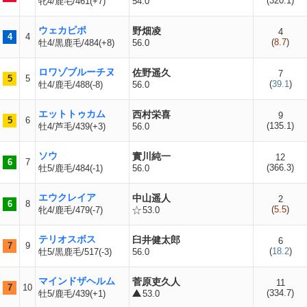
(
320.1
)
牝4/鹿毛/461(+7)
54.0
ウェカピポ
野畑凌
4
4
4
(
8.7
)
牡4/黒鹿毛/484(+8)
56.0
ロワゾブルーチヌ
佐野遥久
7
5
5
(
39.1
)
牡4/鹿毛/488(-8)
56.0
エットトゥカム
西村栄喜
9
5
6
(
135.1
)
牡4/芦毛/439(+3)
56.0
ソウ
實川純一
12
6
7
(
366.3
)
牡5/鹿毛/484(-1)
56.0
エウクレイア
中山遥人
2
6
8
(
5.5
)
牝4/鹿毛/479(-7)
53.0
テリオスボス
臼井健太郎
6
7
9
(
18.2
)
牡5/黒鹿毛/517(-3)
56.0
マインドザヘルム
菅原吏久人
11
7
10
(
334.7
)
牡5/鹿毛/439(+1)
53.0