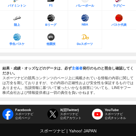
F1
バドミントン
バレーボール
ラグビー
NBA
陸上
Bリーグ
バスケ代表
学生バスケ
他競技
Doスポーツ
結果・成績・オッズなどのデータは、必ず
主催者
発行のものと照合し確認してく
ださい。
スポーツナビの競馬コンテンツのページ上に掲載されている情報の内容に関して
は万全を期しておりますが、その内容の正確性および安全性を保証するものでは
ありません。当該情報に基づいて被ったいかなる損害についても、LINEヤフー
株式会社および情報提供者は一切の責任を負いかねます。
Facebook
X(旧Twitter)
YouTube
スポーツナビ
スポーツナビ
スポーツナビ
公式ページ
公式アカウント
公式チャンネル
スポーツナビ
Yahoo! JAPAN