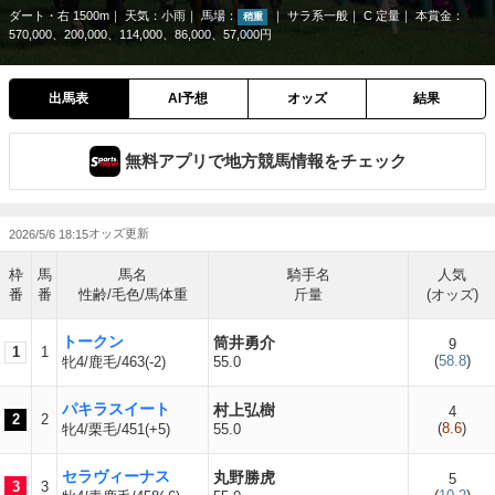
ダート・右 1500m
天気：
小雨
馬場：
サラ系一般
C 定量
本賞金：
稍重
570,000、200,000、114,000、86,000、57,000円
出馬表
AI予想
オッズ
結果
無料アプリで地方競馬情報をチェック
2026/5/6 18:15
枠
馬
馬名
騎手名
人気
番
番
性齢/毛色/馬体重
斤量
(オッズ)
トークン
筒井勇介
9
1
1
(
58.8
)
牝4/鹿毛/463(-2)
55.0
パキラスイート
村上弘樹
4
2
2
(
8.6
)
牝4/栗毛/451(+5)
55.0
セラヴィーナス
丸野勝虎
5
3
3