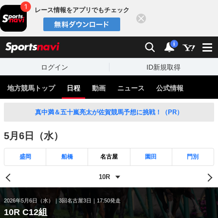
レース情報をアプリでもチェック
閉じる
スポーツナビ
検索
通知
i
ログイン
ID新規取得
地方競馬トップ
日程
動画
ニュース
公式情報
真中満＆五十嵐亮太が佐賀競馬予想に挑戦！（PR）
5月6日（水）
盛岡
船橋
名古屋
園田
門別
2026年5月6日（水）
3回名古屋3日
17:50発走
10R C12組