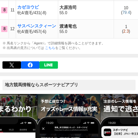
カゼヨウビ
大原浩司
10
8
11
(
79.4
)
牝4/鹿毛/431(-8)
55.0
サスペンスクィーン
渡邊竜也
1
8
12
(
2.3
)
牝4/鹿毛/457(-6)
55.0
※ 馬名リンクから「Agent i」で詳細情報を調べることができます。
※ 出馬表の見方については
こちら
をご覧ください。
地方競馬情報ならスポーツナビアプリ