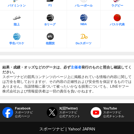
F1
バドミントン
バレーボール
ラグビー
NBA
陸上
Bリーグ
バスケ代表
学生バスケ
他競技
Doスポーツ
結果・成績・オッズなどのデータは、必ず
主催者
発行のものと照合し確認してく
ださい。
スポーツナビの競馬コンテンツのページ上に掲載されている情報の内容に関して
は万全を期しておりますが、その内容の正確性および安全性を保証するものでは
ありません。当該情報に基づいて被ったいかなる損害についても、LINEヤフー
株式会社および情報提供者は一切の責任を負いかねます。
Facebook
X(旧Twitter)
YouTube
スポーツナビ
スポーツナビ
スポーツナビ
公式ページ
公式アカウント
公式チャンネル
スポーツナビ
Yahoo! JAPAN