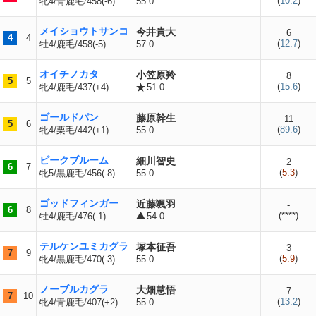
(
10.2
)
牝4/青鹿毛/458(-6)
55.0
メイショウトサンコ
今井貴大
6
4
4
(
12.7
)
牡4/鹿毛/458(-5)
57.0
オイチノカタ
小笠原羚
8
5
5
(
15.6
)
牝4/鹿毛/437(+4)
51.0
ゴールドパン
藤原幹生
11
5
6
(
89.6
)
牝4/栗毛/442(+1)
55.0
ピークブルーム
細川智史
2
6
7
(
5.3
)
牝5/黒鹿毛/456(-8)
55.0
ゴッドフィンガー
近藤颯羽
-
6
8
(
****
)
牡4/鹿毛/476(-1)
54.0
テルケンユミカグラ
塚本征吾
3
7
9
(
5.9
)
牝4/黒鹿毛/470(-3)
55.0
ノーブルカグラ
大畑慧悟
7
7
10
(
13.2
)
牝4/青鹿毛/407(+2)
55.0