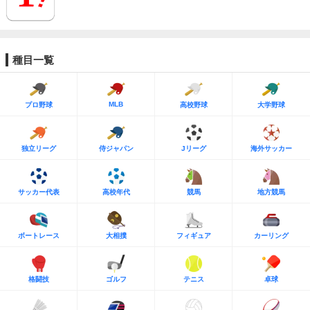
種目一覧
MLB
プロ野球
高校野球
大学野球
独立リーグ
侍ジャパン
Jリーグ
海外サッカー
サッカー代表
高校年代
競馬
地方競馬
ボートレース
大相撲
フィギュア
カーリング
格闘技
ゴルフ
テニス
卓球