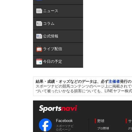
ニュース
コラム
公式情報
ライブ配信
今日の予定
結果・成績・オッズなどのデータは、必ず
主催者
発行の
スポーツナビの競馬コンテンツのページ上に掲載されて
づいて被ったいかなる損害についても、LINEヤフー株
Facebook
野球
サ
スポーツナビ
プロ野球
J
公式ページ