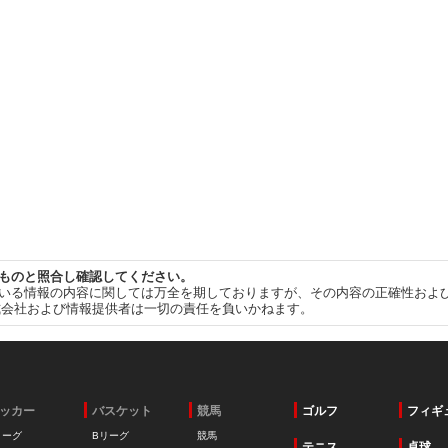
ものと照合し確認してください。
いる情報の内容に関しては万全を期しておりますが、その内容の正確性およ
式会社および情報提供者は一切の責任を負いかねます。
ッカー
バスケット
競馬
ゴルフ
フィギ
リーグ
Bリーグ
競馬
テニス
卓球