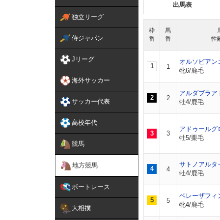
出馬表
独立リーグ
枠
馬
侍ジャパン
番
番
性
Jリーグ
オルソビアン
1
1
牝6/鹿毛
海外サッカー
アルダブラア
2
2
サッカー代表
牡4/鹿毛
高校年代
アドゥールグ
3
3
牡5/栗毛
競馬
サトノアルタ
地方競馬
4
4
牡4/鹿毛
ボートレース
ベレーザフィ
5
5
牝4/鹿毛
大相撲