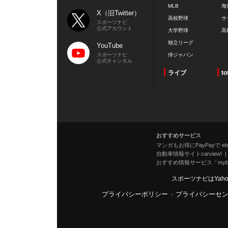
MLB
海
X（旧Twitter）
高校野球
サ
スポーツナビ
公式アカウント
大学野球
高
独立リーグ
YouTube
スポーツナビ
侍ジャパン
公式チャンネル
ライブ
to
おすすめサービス
マンガもお得にPayPayで eboo
自動車情報サイトcarview!
おすすめ情報サービス「mybe
スポーツナビはYah
プライバシーポリシー
-
プライバシーセ