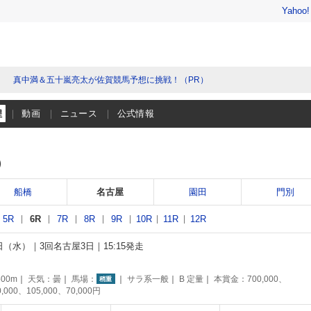
Yahoo
真中満＆五十嵐亮太が佐賀競馬予想に挑戦！（PR）
程
動画
ニュース
公式情報
）
船橋
名古屋
園田
門別
5R
6R
7R
8R
9R
10R
11R
12R
6日（水）
3回名古屋3日
15:15発走
00m
天気：
曇
馬場：
サラ系一般
B 定量
本賞金：700,000、
稍重
0,000、105,000、70,000円