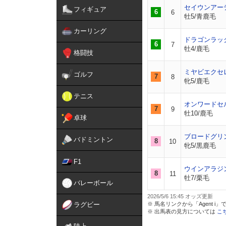
セイウンアー
フィギュア
6
6
牡5/青鹿毛
カーリング
ドラゴンラッ
6
7
牡4/鹿毛
格闘技
ミヤビエクセ
ゴルフ
7
8
牝5/鹿毛
テニス
オンワードセ
7
9
牡10/鹿毛
卓球
ブロードグリ
バドミントン
8
10
牝5/黒鹿毛
F1
ウインアラジ
8
11
牡7/栗毛
バレーボール
2026/5/6 15:45
ラグビー
※ 馬名リンクから「Agent 
※ 出馬表の見方については
こ