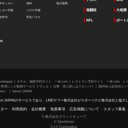
外サッカー
NBA
地方競馬
格闘技
大相撲
ッカー代表
バスケ代表
校年代
学生バスケ
NFL
ボート
to
kjapan
ホテル、旅館予約サイト 一休.com
レストラン予約サイト 一休.com レ
料理レシピ動画サービス クラシル
仕事・求人探しはスタンバイ
国内No.1女性向けメデ
st」
Yahoo! JAPAN
oo! JAPANのサービスであり、LINEヤフー株式会社がスポーツナビ株式会社と協
ンター
-
利用規約
-
会社概要
-
免責事項
-
広告掲載について
-
スタッフ募集
© 株式会社グラッドキューブ
© Sportsnavi
© LY Corporation