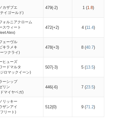
ノカザブエ
479(-2)
1
(
1.8
)
ステイゴールド)
フォルニアクローム
ースウィート
472(+2)
4
(
11.4
)
et Alex)
フェーヴル
ビキラメキ
478(+3)
8
(
40.7
)
ハーツクライ)
ーヒューズ
ワードマルタ
507(-3)
5
(
13.5
)
メジロマックイーン)
ラーシップ
ゼリン
446(-6)
7
(
23.5
)
アドマイヤベガ)
ノリッキー
ウザンアイ
512(0)
9
(
71.2
)
フリート)