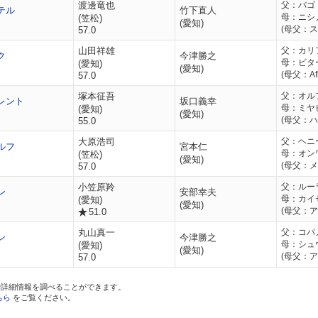
渡邊竜也
父：バゴ
テル
竹下直人
母：ニシ
(笠松)
(愛知)
(母父：
57.0
山田祥雄
父：カリ
ク
今津勝之
母：ビタ
(愛知)
(愛知)
(母父：Afle
57.0
塚本征吾
父：オル
レント
坂口義幸
母：ミヤ
(愛知)
(愛知)
(母父：
55.0
大原浩司
父：ヘニ
ルフ
宮本仁
母：オン
(笠松)
(愛知)
(母父：
57.0
小笠原羚
父：ルー
ン
安部幸夫
母：カイ
(愛知)
(愛知)
(母父：
51.0
丸山真一
父：コパ
ン
今津勝之
母：シュ
(愛知)
(愛知)
(母父：ア
57.0
i」で詳細情報を調べることができます。
ちら
をご覧ください。