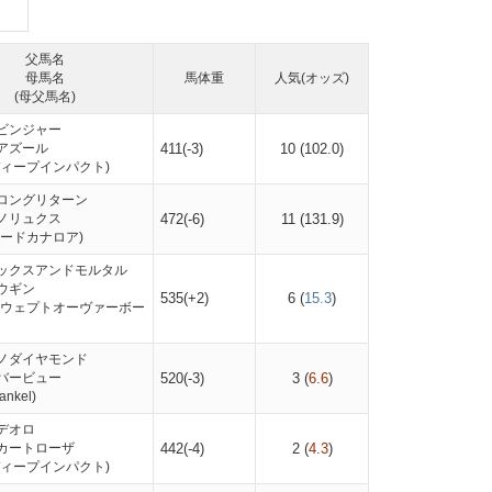
父馬名
母馬名
馬体重
人気(オッズ)
(母父馬名)
ビンジャー
アズール
411(-3)
10
(
102.0
)
ディープインパクト)
ロングリターン
ノリュクス
472(-6)
11
(
131.9
)
ロードカナロア)
ックスアンドモルタル
ウギン
535(+2)
6
(
15.3
)
スウェプトオーヴァーボー
ノダイヤモンド
バービュー
520(-3)
3
(
6.6
)
nkel)
デオロ
カートローザ
442(-4)
2
(
4.3
)
ディープインパクト)