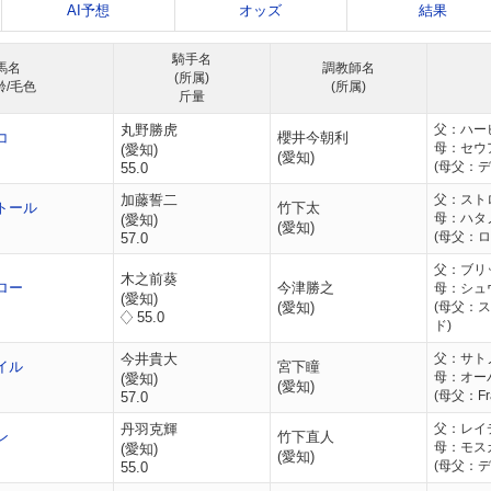
AI予想
オッズ
結果
騎手名
馬名
調教師名
(所属)
齢/毛色
(所属)
斤量
丸野勝虎
父：ハー
コ
櫻井今朝利
母：セウ
(愛知)
(愛知)
(母父：
55.0
加藤誓二
父：スト
トール
竹下太
母：ハタ
(愛知)
(愛知)
(母父：
57.0
父：ブリ
木之前葵
ロー
今津勝之
母：シュ
(愛知)
(愛知)
(母父：
55.0
ド)
今井貴大
父：サト
イル
宮下瞳
母：オー
(愛知)
(愛知)
(母父：Fra
57.0
丹羽克輝
父：レイ
ン
竹下直人
母：モス
(愛知)
(愛知)
(母父：
55.0