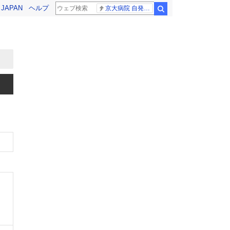
! JAPAN
ヘルプ
京大病院 自発呼吸
検索