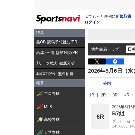
IDでもっと便利に
新規取得
ログイン
特集
燕OB 競馬予想挑む/PR
地方競馬トップ
日
髙津×三浦 監督対談/PR
Jリーグ戦力 徹底分析
2026年5月6日（水
J国立試合に無料招待
種目
盛岡
プロ野球
1R
2R
3R
4R
MLB
2026年5月
B7組
6R
高校野球
ダート・右 15
245,000、14
大学野球