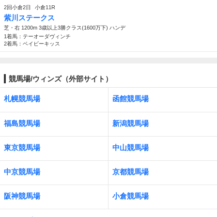
2回小倉2日
小倉11R
紫川ステークス
芝・右 1200m 3歳以上3勝クラス(1600万下) ハンデ
1着馬：テーオーダヴィンチ
2着馬：ベイビーキッス
競馬場/ウィンズ（外部サイト）
札幌競馬場
函館競馬場
福島競馬場
新潟競馬場
東京競馬場
中山競馬場
中京競馬場
京都競馬場
阪神競馬場
小倉競馬場