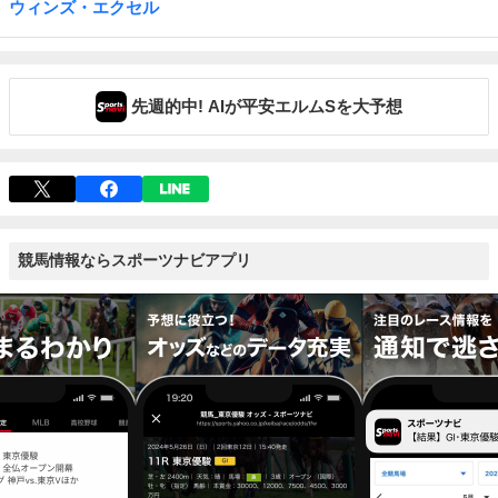
ウィンズ・エクセル
先週的中! AIが平安エルムSを大予想
競馬情報ならスポーツナビアプリ