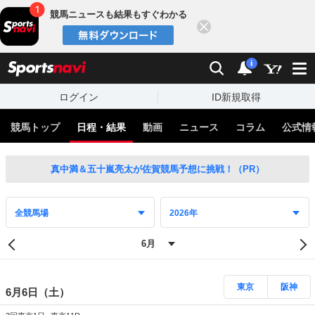
競馬ニュースも結果もすぐわかる
閉じる
スポーツナビ
検索
通知
i
ログイン
ID新規取得
競馬トップ
日程・結果
動画
ニュース
コラム
公式情
真中満＆五十嵐亮太が佐賀競馬予想に挑戦！（PR）
東京
阪神
6月6日（土）