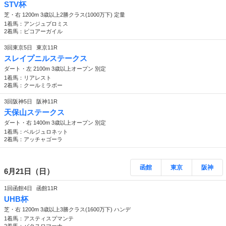
STV杯
芝・右 1200m 3歳以上2勝クラス(1000万下) 定量
1着馬：アンジュプロミス
2着馬：ピコアーガイル
3回東京5日
東京11R
スレイプニルステークス
ダート・左 2100m 3歳以上オープン 別定
1着馬：リアレスト
2着馬：クールミラボー
3回阪神5日
阪神11R
天保山ステークス
ダート・右 1400m 3歳以上オープン 別定
1着馬：ベルジュロネット
2着馬：アッチャゴーラ
函館
東京
阪神
6月21日（日）
1回函館4日
函館11R
UHB杯
芝・右 1200m 3歳以上3勝クラス(1600万下) ハンデ
1着馬：アスティスプマンテ