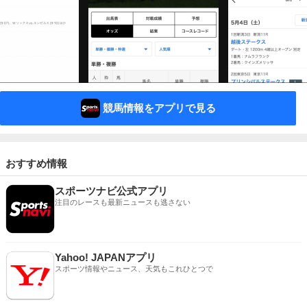
競馬情報をアプリで見る
おすすめ情報
スポーツナビ公式アプリ
注目のレースも最新ニュースも逃さない
Yahoo! JAPANアプリ
スポーツ情報やニュース、天気もこれひとつで