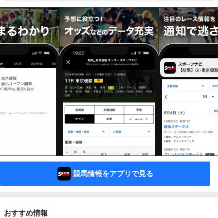
競馬情報をアプリで見る
おすすめ情報