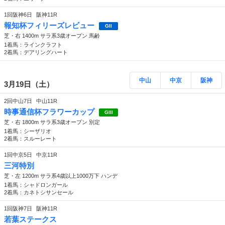
1回阪神6日
阪神11R
報知杯フィリーズレビュー
GII
芝・右 1400m サラ系3歳オープン 馬齢
1着馬：ラインクラフト
2着馬：デアリングハート
中山
中京
阪神
3月19日（土）
2回中山7日
中山11R
時事通信杯フラワーカップ
GIII
芝・右 1800m サラ系3歳オープン 別定
1着馬：シーザリオ
2着馬：スルーレート
1回中京5日
中京11R
三河特別
芝・左 1200m サラ系4歳以上1000万下 ハンデ
1着馬：シャドロンガール
2着馬：カネトシサンセール
1回阪神7日
阪神11R
若葉ステークス