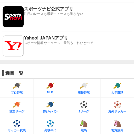
スポーツナビ公式アプリ
注目のレースも最新ニュースも逃さない
Yahoo! JAPANアプリ
スポーツ情報やニュース、天気もこれひとつで
種目一覧
MLB
プロ野球
高校野球
大学野球
独立リーグ
侍ジャパン
Jリーグ
海外サッカー
サッカー代表
高校年代
競馬
地方競馬