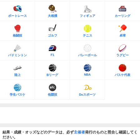
ボートレース
大相撲
フィギュア
カーリング
格闘技
ゴルフ
テニス
卓球
F1
バドミントン
バレーボール
ラグビー
NBA
陸上
Bリーグ
バスケ代表
学生バスケ
他競技
Doスポーツ
結果・成績・オッズなどのデータは、必ず
主催者
発行のものと照合し確認してく
ださい。