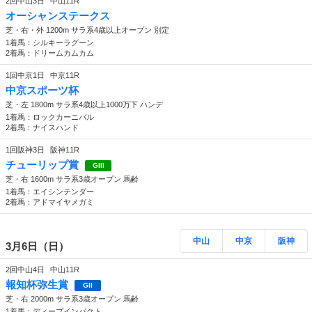
2回中山3日
中山11R
オーシャンステークス
芝・右・外 1200m サラ系4歳以上オープン 別定
1着馬：シルキーラグーン
2着馬：ドリームカムカム
1回中京1日
中京11R
中京スポーツ杯
芝・左 1800m サラ系4歳以上1000万下 ハンデ
1着馬：ロックカーニバル
2着馬：ナイスハンド
1回阪神3日
阪神11R
チューリップ賞
GIII
芝・右 1600m サラ系3歳オープン 馬齢
1着馬：エイシンテンダー
2着馬：アドマイヤメガミ
中山
中京
阪神
3月6日（日）
2回中山4日
中山11R
報知杯弥生賞
GII
芝・右 2000m サラ系3歳オープン 馬齢
1着馬：ディープインパクト