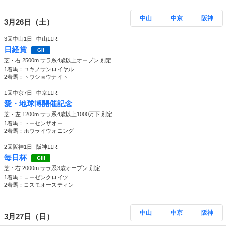
中山
中京
阪神
3月26日（土）
3回中山1日
中山11R
日経賞
GII
芝・右 2500m サラ系4歳以上オープン 別定
1着馬：ユキノサンロイヤル
2着馬：トウショウナイト
1回中京7日
中京11R
愛・地球博開催記念
芝・左 1200m サラ系4歳以上1000万下 別定
1着馬：トーセンザオー
2着馬：ホウライウォニング
2回阪神1日
阪神11R
毎日杯
GIII
芝・右 2000m サラ系3歳オープン 別定
1着馬：ローゼンクロイツ
2着馬：コスモオースティン
中山
中京
阪神
3月27日（日）