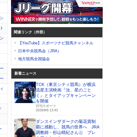
シ
ト
関連リンク（外部）
ン
【YouTube】スポーツナビ競馬チャンネル
日本中央競馬会（JRA）
地方競馬全国協会
ー
新着ニュース
ー
TCK（東京シティ競馬）が横浜
ィ
流星主演映画『汝、星のごと
く』とタイアップキャンペーン
を開催
日刊スポーツ
ド
2026/8/6 13:43
ダンスインザダークの菊花賞制
覇に感動し、競馬の世界へ JRA
ー
調教師・杉山晴紀さん㊤ プレ