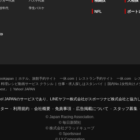
格闘技
大相撲
ッカー代表
バスケ代表
校年代
学生バスケ
NFL
ボート
to
kjapan
ホテル、旅館予約サイト 一休.com
レストラン予約サイト 一休.com レ
料理レシピ動画サービス クラシル
仕事・求人探しはスタンバイ
国内No.1女性向けメデ
st」
Yahoo! JAPAN
oo! JAPANのサービスであり、LINEヤフー株式会社がスポーツナビ株式会社と協
ンター
-
利用規約
-
会社概要
-
免責事項
-
広告掲載について
-
スタッフ募集
© Japan Racing Association.
© 毎日新聞社
© 株式会社グラッドキューブ
© Sportsnavi
© LY Corporation