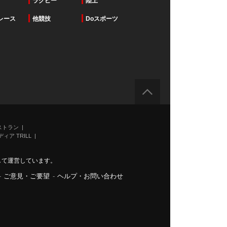
ラグビー
陸上
レース
他競技
Doスポーツ
ストラン
ィア TRILL
力して運営しています。
-
ご意見・ご要望
-
ヘルプ・お問い合わせ