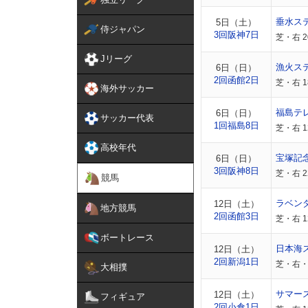
垂水ス
5日（土）
侍ジャパン
3回阪神7日
芝・右 2
Jリーグ
漁火ス
6日（日）
2回函館2日
芝・右 1
海外サッカー
福島テ
6日（日）
サッカー代表
1回福島8日
芝・右 1
高校年代
宝塚記
6日（日）
3回阪神8日
芝・右 
競馬
ラベン
12日（土）
地方競馬
2回函館3日
芝・右 
ボートレース
日本海
12日（土）
2回新潟1日
芝・右・外
大相撲
サマー
12日（土）
フィギュア
2回小倉1日