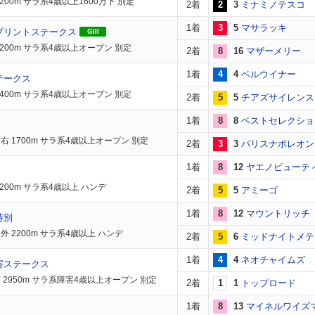
200m サラ系4歳以上1600万下 別定
2着
2
3
ミナミノテスコ
1着
3
5
マサラッキ
プリントステークス
GIII
1200m サラ系4歳以上オープン 別定
2着
8
16
マザーメリー
1着
4
4
ベルウイナー
テークス
1400m サラ系4歳以上オープン 別定
2着
5
5
チアズサイレンス
1着
8
8
ベストセレクショ
右 1700m サラ系4歳以上オープン 別定
2着
3
3
パリスナポレオン
1着
8
12
ヤエノビューテ
1200m サラ系4歳以上 ハンデ
2着
5
5
アミーゴ
1着
8
12
マウントリッチ
特別
外 2200m サラ系4歳以上 ハンデ
2着
5
6
ミッドナイトメテ
1着
4
4
ネオチャイムズ
害ステークス
 2950m サラ系障害4歳以上オープン 別定
2着
1
1
トップロード
1着
8
13
マイネルワイズ