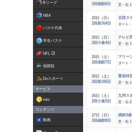
Bリーグ
2回函館6日
芝・右 
NBA
北陸ス
20日（日）
2回新潟4日
ダート・
バスケ代表
テレビ
20日（日）
学生バスケ
2回小倉4日
芝・右 
NFL
マリー
26日（土）
2回函館7日
ダート・
他競技
豊栄特
26日（土）
Doスポーツ
2回新潟5日
芝・右 1
サービス
九州ス
26日（土）
toto
2回小倉5日
芝・右 
コンテンツ
函館3
27日（日）
動画
2回函館8日
芝・右 