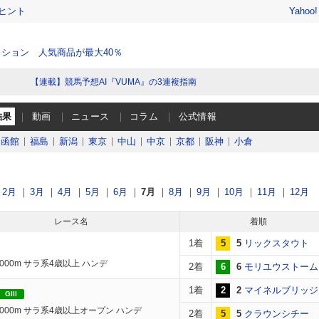
ヒント
Yahoo
ション 人気商品が最大40％
【連載】競馬予想AI『VUMA』の3連複指南
結果
動画
ニュース
コラム
公式情報
函館
福島
新潟
東京
中山
中京
京都
阪神
小倉
2月
3月
4月
5月
6月
7月
8月
9月
10月
11月
12月
レース名
着順
1着
5
5
リックスタウト
2000m サラ系4歳以上 ハンデ
2着
6
6
モリユウストーム
1着
2
2
マイネルブリッジ
GIII
2000m サラ系4歳以上オープン ハンデ
2着
5
5
クラウンシチー