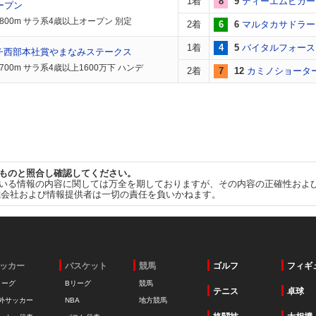
1着
8
9
ティーエムビガー
ープン
1800m サラ系4歳以上オープン 別定
2着
6
6
マルタカサドラー
1着
4
5
バイタルフォース
チ西部本社賞やまなみステークス
700m サラ系4歳以上1600万下 ハンデ
2着
7
12
カミノショータ
ものと照合し確認してください。
いる情報の内容に関しては万全を期しておりますが、その内容の正確性およ
式会社および情報提供者は一切の責任を負いかねます。
ッカー
バスケット
競馬
ゴルフ
フィギ
リーグ
Bリーグ
競馬
テニス
卓球
外サッカー
NBA
地方競馬