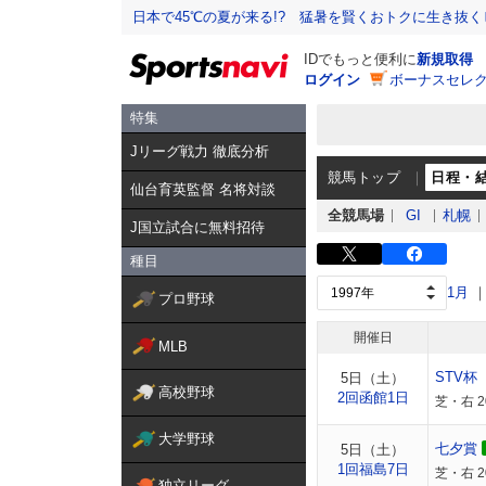
日本で45℃の夏が来る!? 猛暑を賢くおトクに生き抜く
IDでもっと便利に
新規取得
ログイン
ボーナスセレク
特集
Jリーグ戦力 徹底分析
競馬トップ
日程・
仙台育英監督 名将対談
全競馬場
GI
札幌
J国立試合に無料招待
種目
1月
プロ野球
開催日
MLB
STV杯
5日（土）
高校野球
2回函館1日
芝・右 
大学野球
七夕賞
5日（土）
1回福島7日
芝・右 
独立リーグ