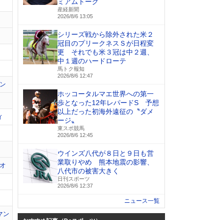
ミアムトーク
産経新聞
2026/8/6 13:05
シリーズ戦から除外された米２
冠目のプリークネスＳが日程変
更 それでも米３冠は中２週、
中１週のハードローテ
馬トク報知
2026/8/6 12:47
ン
ホッコータルマエ世界への第一
歩となった12年レパードS 予想
以上だった初海外遠征の〝ダメ
ィ
ージ〟
東スポ競馬
2026/8/6 12:45
ウインズ八代が８日と９日も営
業取りやめ 熊本地震の影響、
オ
八代市の被害大きく
日刊スポーツ
2026/8/6 12:37
ニュース一覧
マン