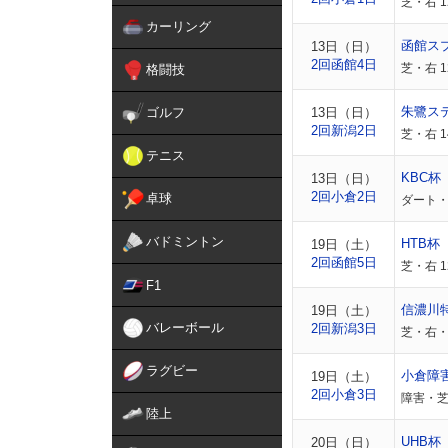
芝・右 1
カーリング
函館ス
13日（日）
2回函館4日
芝・右 
格闘技
朱鷺ス
ゴルフ
13日（日）
2回新潟2日
芝・右 
テニス
KBC杯
13日（日）
2回小倉2日
卓球
ダート・
バドミントン
HTB杯
19日（土）
2回函館5日
芝・右 
F1
信濃川
19日（土）
バレーボール
2回新潟3日
芝・右・
ラグビー
小倉障
19日（土）
2回小倉3日
障害・芝
陸上
UHB杯
20日（日）