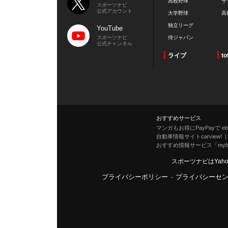
高校野球
サ
スポーツナビ
公式アカウント
大学野球
高
独立リーグ
YouTube
スポーツナビ
侍ジャパン
公式チャンネル
ライブ
to
おすすめサービス
マンガもお得にPayPayで eboo
自動車情報サイトcarview!
おすすめ情報サービス「mybe
スポーツナビはYah
プライバシーポリシー
-
プライバシーセ