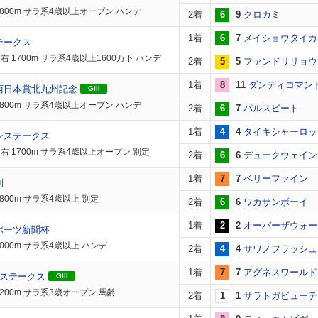
1800m サラ系4歳以上オープン ハンデ
2着
6
9
クロカミ
1着
6
7
メイショウタイカ
テークス
右 1700m サラ系4歳以上1600万下 ハンデ
2着
5
5
ファンドリリョウ
1着
8
11
ダンディコマン
西日本賞北九州記念
GIII
1800m サラ系4歳以上オープン ハンデ
2着
6
7
パルスビート
1着
4
4
タイキシャーロッ
ンステークス
右 1700m サラ系4歳以上オープン 別定
2着
6
6
デュークウェイン
1着
7
7
ベリーファイン
別
800m サラ系4歳以上 別定
2着
6
6
ワカサンボーイ
1着
2
2
オーバーザウォー
ポーツ新聞杯
2000m サラ系4歳以上 ハンデ
2着
4
4
サワノフラッシュ
1着
7
7
アグネスワールド
歳ステークス
GIII
1200m サラ系3歳オープン 馬齢
2着
1
1
サラトガビューテ