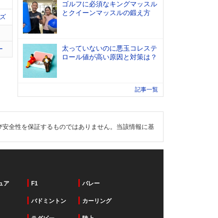
ゴルフに必須なキングマッスル
とクイーンマッスルの鍛え方
ズ
太っていないのに悪玉コレステ
ー
ロール値が高い原因と対策は？
記事一覧
び安全性を保証するものではありません。当該情報に基
ュア
F1
バレー
バドミントン
カーリング