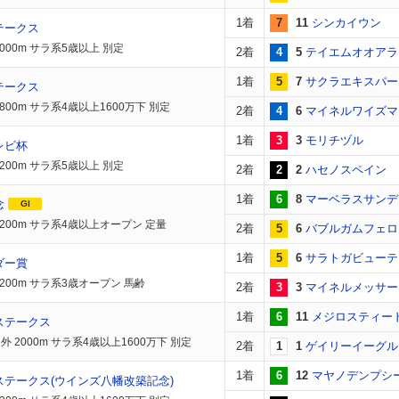
1着
7
11
シンカイウン
テークス
000m サラ系5歳以上 別定
2着
4
5
テイエムオオアラ
1着
5
7
サクラエキスパー
テークス
800m サラ系4歳以上1600万下 別定
2着
4
6
マイネルワイズマ
1着
3
3
モリチヅル
レビ杯
200m サラ系5歳以上 別定
2着
2
2
ハセノスペイン
1着
6
8
マーベラスサンデ
念
GI
2200m サラ系4歳以上オープン 定量
2着
5
6
バブルガムフェロ
1着
5
6
サラトガビューテ
ダー賞
1200m サラ系3歳オープン 馬齢
2着
3
3
マイネルメッサー
1着
6
11
メジロスティー
ステークス
 2000m サラ系4歳以上1600万下 別定
2着
1
1
ゲイリーイーグル
1着
6
12
マヤノデンプシ
ステークス(ウインズ八幡改築記念)