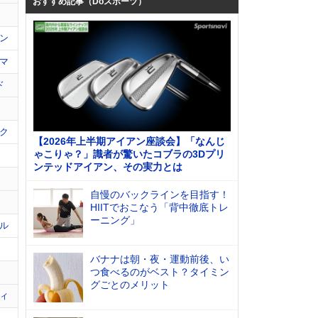
おすすめ記事（Doスポーツ）
ン
マ
ド
ク
【2026年上半期アイアン座談会】「なんじ
ゃこりゃ？」識者が驚いたコブラの3Dプリ
ンテッドアイアン、その実力とは
自慢のバックラインを目指す！
HIITでおこなう「背中徹底トレ
ーニング」
ル
バナナは朝・夜・運動前後、い
つ食べるのがベスト？タイミン
グごとのメリット
ィ