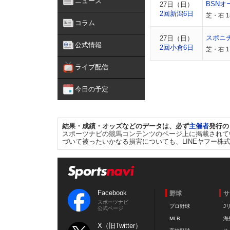
ニュース
BSNオ
27日（日）
2回新潟6日
芝・右 
コラム
スポニ
27日（日）
公式情報
2回小倉6日
芝・右 1
ライブ配信
今日の予定
結果・成績・オッズなどのデータは、必ず
主催者
発行の
スポーツナビの競馬コンテンツのページ上に掲載されて
づいて被ったいかなる損害についても、LINEヤフー株
Facebook
野球
サ
スポーツナビ
プロ野球
J
公式ページ
MLB
海
X（旧Twitter）