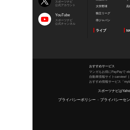
スポーツナビ
公式アカウント
大学野球
高
独立リーグ
YouTube
スポーツナビ
侍ジャパン
公式チャンネル
ライブ
to
おすすめサービス
マンガもお得にPayPayで eboo
自動車情報サイトcarview!
おすすめ情報サービス「mybe
スポーツナビはYah
プライバシーポリシー
-
プライバシーセ