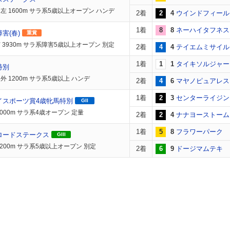
左 1600m サラ系5歳以上オープン ハンデ
2着
2
4
ウインドフィール
1着
8
8
ネーハイタフネス
害(春)
重賞
 3930m サラ系障害5歳以上オープン 別定
2着
4
4
テイエムミサイル
1着
1
1
タイキソルジャー
特別
外 1200m サラ系5歳以上 ハンデ
2着
4
6
マヤノピュアレス
1着
2
3
センターライジン
イスポーツ賞4歳牝馬特別
GII
2000m サラ系4歳オープン 定量
2着
2
4
ナナヨーストーム
1着
5
8
フラワーパーク
ロードステークス
GIII
1200m サラ系5歳以上オープン 別定
2着
6
9
ドージマムテキ