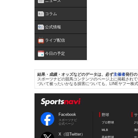
ニュース
コラム
公式情報
ライブ配信
今日の予定
結果・成績・オッズなどのデータは、必ず
主催者
発行の
スポーツナビの競馬コンテンツのページ上に掲載されて
づいて被ったいかなる損害についても、LINEヤフー株
Facebook
野球
サ
スポーツナビ
プロ野球
J
公式ページ
MLB
海
X（旧Twitter）
高校野球
サ