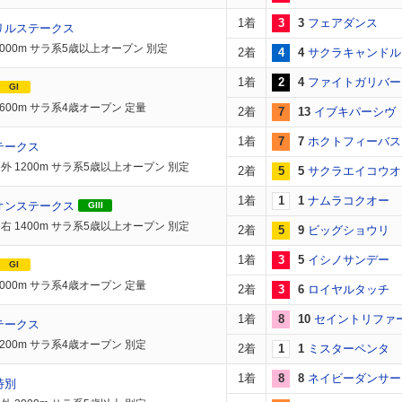
1着
3
3
フェアダンス
リルステークス
2000m サラ系5歳以上オープン 別定
2着
4
4
サクラキャンドル
1着
2
4
ファイトガリバー
GI
1600m サラ系4歳オープン 定量
2着
7
13
イブキパーシヴ
1着
7
7
ホクトフィーバス
テークス
外 1200m サラ系5歳以上オープン 別定
2着
5
5
サクラエイコウオ
1着
1
1
ナムラコクオー
オンステークス
GIII
右 1400m サラ系5歳以上オープン 別定
2着
5
9
ビッグショウリ
1着
3
5
イシノサンデー
GI
2000m サラ系4歳オープン 定量
2着
3
6
ロイヤルタッチ
1着
8
10
セイントリファ
テークス
2200m サラ系4歳オープン 別定
2着
1
1
ミスターペンタ
1着
8
8
ネイビーダンサー
特別