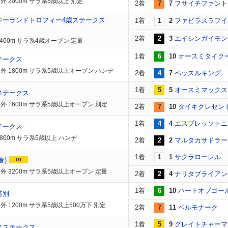
外 2000m サラ系5歳以上 別定
2着
7
7
フサイチファント
ジーランドトロフィー4歳ステークス
1着
1
2
ファビラスラフイ
2着
2
3
エイシンガイモン
1400m サラ系4歳オープン 定量
1着
6
10
オースミタイク
テークス
外 1800m サラ系5歳以上オープン ハンデ
2着
4
7
ベッスルキング
1着
5
5
オースミマックス
ステークス
外 1600m サラ系5歳以上オープン 別定
2着
7
10
タイキクレセン
1着
4
4
エスプレッソトニ
テークス
1800m サラ系5歳以上 ハンデ
2着
2
2
マルタカサドラー
1着
1
1
サクラローレル
春)
GI
外 3200m サラ系5歳以上オープン 定量
2着
2
4
ナリタブライアン
1着
6
10
ハートオブゴー
特別
外 1200m サラ系5歳以上500万下 別定
2着
7
11
ベルモナーク
1着
5
9
グレイトチャーマ
スステークス