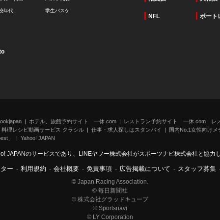
校年代
学生バスケ
NFL
ボート
to
kjapan
ホテル、旅館予約サイト 一休.com
レストラン予約サイト 一休.com レ
料理レシピ動画サービス クラシル
仕事・求人探しはスタンバイ
国内No.1女性向けメデ
st」
Yahoo! JAPAN
oo! JAPANのサービスであり、LINEヤフー株式会社がスポーツナビ株式会社と協
ンター
-
利用規約
-
会社概要
-
免責事項
-
広告掲載について
-
スタッフ募集
© Japan Racing Association.
© 毎日新聞社
© 株式会社グラッドキューブ
© Sportsnavi
© LY Corporation