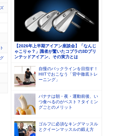
ズ
【2026年上半期アイアン座談会】「なんじ
ト
ゃこりゃ？」識者が驚いたコブラの3Dプリ
ンテッドアイアン、その実力とは
グ
自慢のバックラインを目指す！
HIITでおこなう「背中徹底トレ
ーニング」
バナナは朝・夜・運動前後、い
つ食べるのがベスト？タイミン
グごとのメリット
ゴルフに必須なキングマッスル
とクイーンマッスルの鍛え方