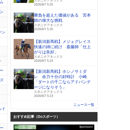
スポニチアネックス
ム
2026/8/7 5:25
ン
勝負を超えた価値がある 宮本
師の偉大な挑戦
スポニチアネックス
2026/8/7 5:25
ーン
【新潟新馬戦】メジェグレイス
快速の姉に続け 嘉藤師「仕上
がりは良好」
スポニチアネックス
ト
2026/8/7 5:24
ー
【新潟新馬戦】ホシノサミダ
レ 余力十分の好時計 小崎
ズ
「ダートの千二ならアドバンテ
ージになりそう」
スポニチアネックス
2026/8/7 5:23
ニュース一覧
ルド
おすすめ記事（Doスポーツ）
ー