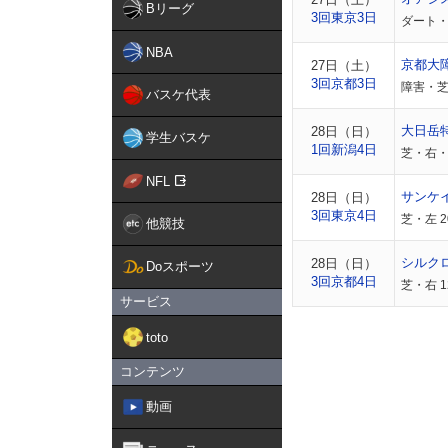
Bリーグ
3回東京3日
ダート・
NBA
京都大障
27日（土）
3回京都3日
障害・芝
バスケ代表
大日岳
28日（日）
学生バスケ
1回新潟4日
芝・右・
NFL
サンケ
28日（日）
3回東京4日
芝・左 
他競技
シルク
28日（日）
Doスポーツ
3回京都4日
芝・右 
サービス
toto
コンテンツ
動画