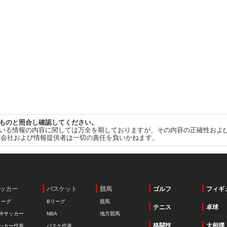
ものと照合し確認してください。
いる情報の内容に関しては万全を期しておりますが、その内容の正確性およ
式会社および情報提供者は一切の責任を負いかねます。
ッカー
バスケット
競馬
ゴルフ
フィギ
リーグ
Bリーグ
競馬
テニス
卓球
外サッカー
NBA
地方競馬
格闘技
大相撲
ッカー代表
バスケ代表