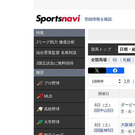
登録情報を確認
特集
Jリーグ戦力 徹底分析
競馬トップ
日程・
仙台育英監督 名将対談
全競馬場
GI
札幌
J国立試合に無料招待
種目
1月
プロ野球
開催日
MLB
ダービ
6日（土）
高校野球
2回中山5日
芝・右・
大学野球
大阪城
6日（土）
2回阪神5日
芝・右 
独立リーグ