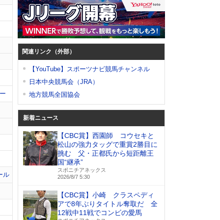
関連リンク（外部）
【YouTube】スポーツナビ競馬チャンネル
日本中央競馬会（JRA）
ー
地方競馬全国協会
新着ニュース
【CBC賞】西園師 コウセキと
松山の強力タッグで重賞2勝目に
挑む 父・正都氏から短距離王
国“継承”
スポニチアネックス
ール
2026/8/7 5:30
【CBC賞】小崎 クラスペディ
アで8年ぶりタイトル奪取だ 全
12戦中11戦でコンビの愛馬