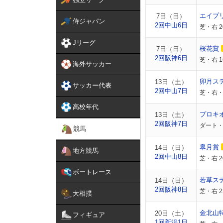
エイプ
7日（日）
侍ジャパン
2回中山6日
芝・右 
Jリーグ
桜花賞
7日（日）
2回阪神6日
芝・右 
海外サッカー
卯月ス
13日（土）
サッカー代表
2回中山7日
芝・右・
高校年代
プロキ
13日（土）
2回阪神7日
ダート・
競馬
皐月賞
14日（日）
地方競馬
2回中山8日
芝・右 
ボートレース
若草ス
14日（日）
2回阪神8日
芝・右 
大相撲
金北山
20日（土）
フィギュア
1回新潟1日