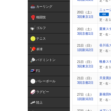
芝・右・
カーリング
ニュー
20日（土）
GII
3回東京1日
格闘技
芝・左 
ゴルフ
栗東ス
20日（土）
3回京都1日
芝・右・
テニス
谷川岳
21日（日）
卓球
1回新潟2日
芝・右・
バドミントン
晩春ス
21日（日）
3回東京2日
芝・左 
F1
天皇賞(
21日（日）
バレーボール
3回京都2日
芝・右・
ラグビー
新発田
27日（土）
1回新潟3日
芝・右・
陸上
オアシ
27日（土）