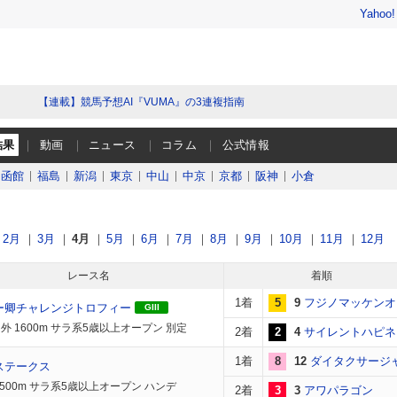
Yahoo
【連載】競馬予想AI『VUMA』の3連複指南
結果
動画
ニュース
コラム
公式情報
函館
福島
新潟
東京
中山
中京
京都
阪神
小倉
2月
3月
4月
5月
6月
7月
8月
9月
10月
11月
12月
レース名
着順
1着
5
9
フジノマッケンオ
ー卿チャレンジトロフィー
GIII
外 1600m サラ系5歳以上オープン 別定
2着
2
4
サイレントハピネ
1着
8
12
ダイタクサージ
ステークス
2500m サラ系5歳以上オープン ハンデ
2着
3
3
アワパラゴン