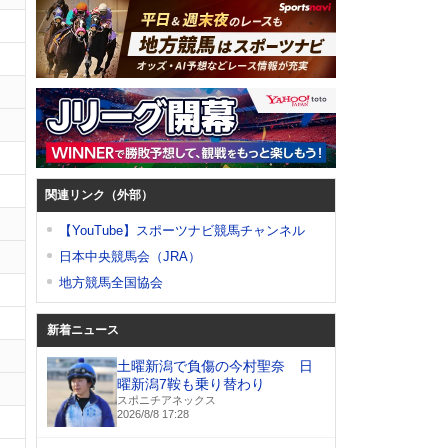
関連リンク（外部）
【YouTube】スポーツナビ競馬チャンネル
日本中央競馬会（JRA）
地方競馬全国協会
新着ニュース
土曜新潟で負傷の今村聖奈 日
曜新潟7鞍も乗り替わり
スポニチアネックス
2026/8/8 17:28