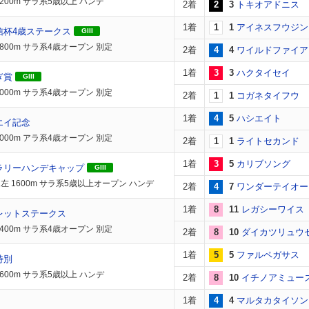
1200m サラ系5歳以上 ハンデ
2着
2
3
トキオアドニス
1着
1
1
アイネスフウジン
信杯4歳ステークス
GIII
1800m サラ系4歳オープン 別定
2着
4
4
ワイルドファイア
1着
3
3
ハクタイセイ
ぎ賞
GIII
2000m サラ系4歳オープン 別定
2着
1
1
コガネタイフウ
1着
4
5
ハシエイト
エイ記念
2000m アラ系4歳オープン 別定
2着
1
1
ライトセカンド
1着
3
5
カリブソング
ラリーハンデキャップ
GIII
左 1600m サラ系5歳以上オープン ハンデ
2着
4
7
ワンダーテイオー
1着
8
11
レガシーワイス
レットステークス
1400m サラ系4歳オープン 別定
2着
8
10
ダイカツリュウ
1着
5
5
ファルペガサス
特別
2600m サラ系5歳以上 ハンデ
2着
8
10
イチノアミュー
1着
4
4
マルタカタイソン