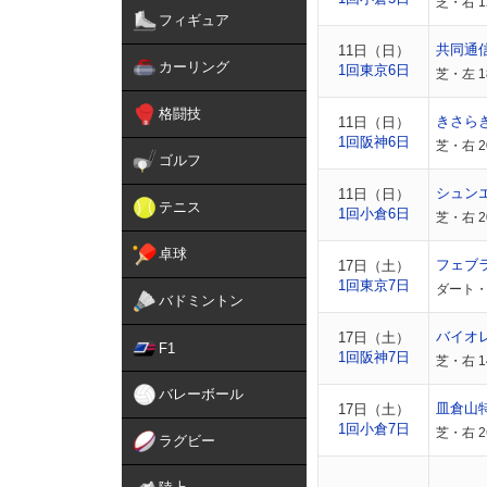
芝・右 
フィギュア
共同通
11日（日）
カーリング
1回東京6日
芝・左 
格闘技
きさら
11日（日）
1回阪神6日
芝・右 
ゴルフ
シュン
11日（日）
テニス
1回小倉6日
芝・右 
卓球
フェブ
17日（土）
1回東京7日
ダート・
バドミントン
バイオ
17日（土）
F1
1回阪神7日
芝・右 
バレーボール
皿倉山
17日（土）
1回小倉7日
芝・右 
ラグビー