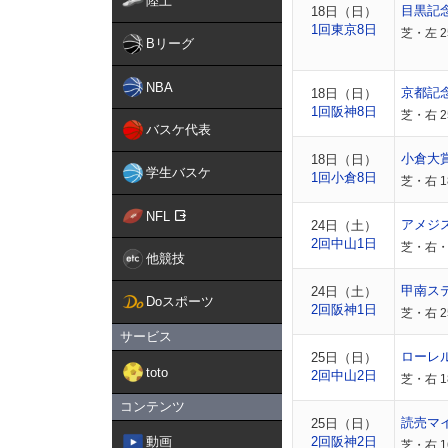
陸上
目黒記
18日（日）
1回東京8日
芝・左 
Bリーグ
NBA
京都記
18日（日）
1回阪神8日
芝・右 
バスケ代表
小倉大
18日（日）
学生バスケ
1回小倉8日
芝・右 
NFL
アメジ
24日（土）
2回中山1日
芝・右・
他競技
甲南ス
24日（土）
Doスポーツ
2回阪神1日
芝・右 2
サービス
ローレ
25日（日）
toto
2回中山2日
芝・右 
コンテンツ
読売マ
25日（日）
動画
2回阪神2日
芝・右 