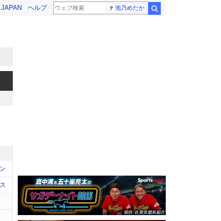
! JAPAN
ヘルプ
池乃めだか
検索
ン
ス