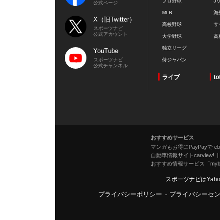
プロ野球
J
公式ページ
MLB
海
X（旧Twitter）
高校野球
サ
スポーツナビ
公式アカウント
大学野球
高
独立リーグ
YouTube
スポーツナビ
侍ジャパン
公式チャンネル
ライブ
to
おすすめサービス
マンガもお得にPayPayで eboo
自動車情報サイトcarview!
おすすめ情報サービス「mybe
スポーツナビはYah
プライバシーポリシー
-
プライバシーセ