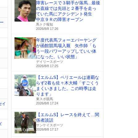
障害レースで３騎手が落馬...最後
の直線では先頭と２番手を走っ
ていた馬にアクシデント発生
中京９Ｒの障害オープン
ー
馬トク報知
2026/8/8 17:26
年度代表馬フォーエバーヤング
が函館競馬場入厩 矢作師「も
う一段パワーアップしていい体
になった。いい状態」
デイリースポーツ
2026/8/8 17:25
【エルムS】ペリエールは連覇な
らず2着も佐々木大輔「すごくう
まくいきました。この時季は走
ります」
東スポ競馬
セイ
2026/8/8 17:24
【エルムS】レースを終えて…関
係者談話
ズ
サンケイスポーツ
2026/8/8 17:17