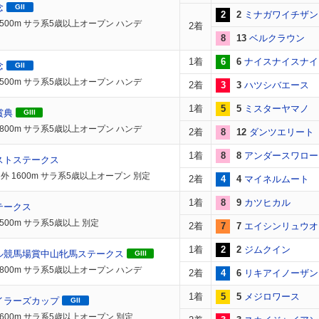
念
GII
2
2
ミナガワイチザン
2500m サラ系5歳以上オープン ハンデ
2着
8
13
ベルクラウン
1着
6
6
ナイスナイスナイ
念
GII
2500m サラ系5歳以上オープン ハンデ
2着
3
3
ハツシバエース
1着
5
5
ミスターヤマノ
賞典
GIII
1800m サラ系5歳以上オープン ハンデ
2着
8
12
ダンツエリート
1着
8
8
アンダースワロー
ストステークス
外 1600m サラ系5歳以上オープン 別定
2着
4
4
マイネルムート
1着
8
9
カツヒカル
テークス
500m サラ系5歳以上 別定
2着
7
7
エイシンリュウオ
1着
2
2
ジムクイン
ル競馬場賞中山牝馬ステークス
GIII
1800m サラ系5歳以上オープン ハンデ
2着
4
6
リキアイノーザン
1着
5
5
メジロワース
イラーズカップ
GII
1600m サラ系5歳以上オープン 別定