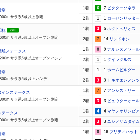
1着
6
7
ビクターソネラ
特別
000m サラ系5歳以上 別定
2着
1
1
ローゼンリッター
1着
3
5
ホクトヘリオス
聞杯
GIII
1600m サラ系5歳以上オープン 別定
2着
7
14
リンドホシ
1着
8
9
ナルシスノワール
距離ステークス
1200m サラ系5歳以上オープン ハンデ
2着
1
1
タイレグルス
1着
1
1
ホームビルダー
特別
1800m サラ系5歳以上 ハンデ
2着
3
3
トキオエレメンツ
1着
7
7
アンシストリー
タインステークス
1800m サラ系5歳以上オープン 別定
2着
3
3
ピュウターオール
1着
4
4
マヤノオリンピア
ステークス
2000m サラ系5歳以上オープン 別定
2着
3
3
ニシノサムタイム
1着
8
16
プリティハット
特別