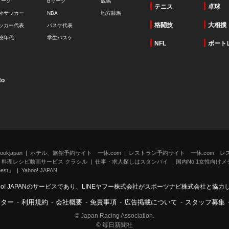
リーグ
Bリーグ
競馬
テニス
卓球
外サッカー
NBA
地方競馬
格闘技
大相撲
ッカー代表
バスケ代表
校年代
学生バスケ
NFL
ボート
to
kjapan
ホテル、旅館予約サイト 一休.com
レストラン予約サイト 一休.com レ
料理レシピ動画サービス クラシル
仕事・求人探しはスタンバイ
国内No.1女性向けメデ
st」
Yahoo! JAPAN
oo! JAPANのサービスであり、LINEヤフー株式会社がスポーツナビ株式会社と協
ンター
-
利用規約
-
会社概要
-
免責事項
-
広告掲載について
-
スタッフ募集
© Japan Racing Association.
© 毎日新聞社