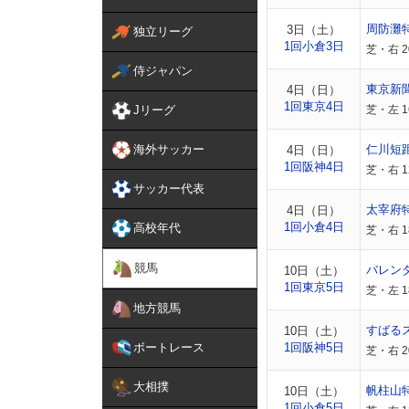
周防灘
3日（土）
独立リーグ
1回小倉3日
芝・右 2
侍ジャパン
東京新
4日（日）
1回東京4日
Jリーグ
芝・左 
海外サッカー
仁川短
4日（日）
1回阪神4日
芝・右 
サッカー代表
太宰府
4日（日）
1回小倉4日
高校年代
芝・右 
競馬
バレン
10日（土）
1回東京5日
芝・左 
地方競馬
すばる
10日（土）
ボートレース
1回阪神5日
芝・右 
大相撲
帆柱山
10日（土）
1回小倉5日