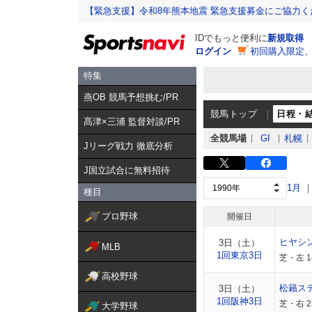
【緊急支援】令和8年熊本地震 緊急支援募金にご協力く
IDでもっと便利に
新規取得
ログイン
初回購入限定
特集
燕OB 競馬予想挑む/PR
競馬トップ
日程・
髙津×三浦 監督対談/PR
全競馬場
GI
札幌
Jリーグ戦力 徹底分析
J国立試合に無料招待
1月
種目
プロ野球
開催日
ヒヤシ
3日（土）
MLB
1回東京3日
芝・左 
高校野球
松籟ス
3日（土）
1回阪神3日
芝・右 
大学野球