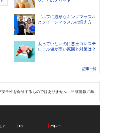
グごとのメリット
ト
ゴルフに必須なキングマッスル
とクイーンマッスルの鍛え方
太っていないのに悪玉コレステ
ロール値が高い原因と対策は？
記事一覧
び安全性を保証するものではありません。当該情報に基
ュア
F1
バレー