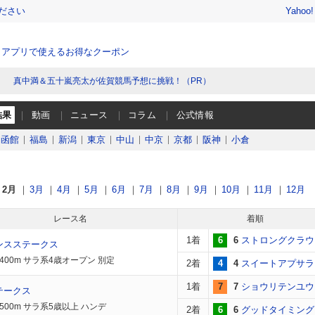
ださい
Yahoo
、アプリで使えるお得なクーポン
真中満＆五十嵐亮太が佐賀競馬予想に挑戦！（PR）
結果
動画
ニュース
コラム
公式情報
函館
福島
新潟
東京
中山
中京
京都
阪神
小倉
2月
3月
4月
5月
6月
7月
8月
9月
10月
11月
12月
レース名
着順
1着
6
6
ストロングクラウ
ンスステークス
1400m サラ系4歳オープン 別定
2着
4
4
スイートアプサラ
1着
7
7
ショウリテンユウ
テークス
2500m サラ系5歳以上 ハンデ
2着
6
6
グッドタイミング