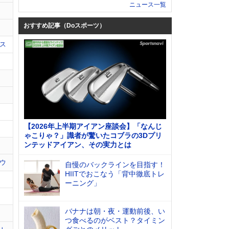
ニュース一覧
おすすめ記事（Doスポーツ）
ス
【2026年上半期アイアン座談会】「なんじ
ゃこりゃ？」識者が驚いたコブラの3Dプリ
ンテッドアイアン、その実力とは
ウ
自慢のバックラインを目指す！
HIITでおこなう「背中徹底トレ
ーニング」
バナナは朝・夜・運動前後、い
つ食べるのがベスト？タイミン