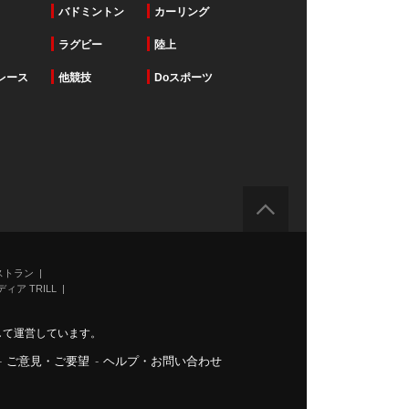
バドミントン
カーリング
ラグビー
陸上
レース
他競技
Doスポーツ
ストラン
ィア TRILL
力して運営しています。
-
ご意見・ご要望
-
ヘルプ・お問い合わせ