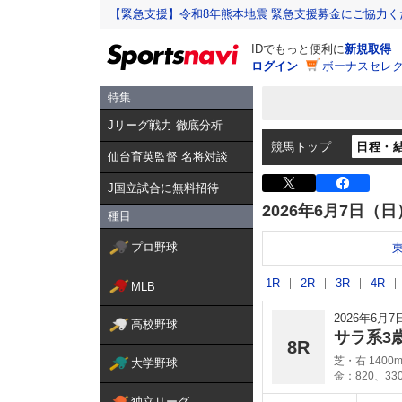
【緊急支援】令和8年熊本地震 緊急支援募金にご協力く
IDでもっと便利に
新規取得
ログイン
ボーナスセレク
特集
Jリーグ戦力 徹底分析
競馬トップ
日程・
仙台育英監督 名将対談
J国立試合に無料招待
2026年6月7日（日
種目
プロ野球
1R
2R
3R
4R
MLB
2026年6月
高校野球
サラ系3
8R
芝・右 1400
大学野球
金：820、33
独立リーグ