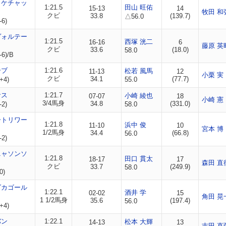
ィケチャッ
1:21.5
田山 旺佑
15-13
14
牧田 和
クビ
33.8
(139.7)
△56.0
-6)
ヴォルテー
1:21.5
西塚 洸二
16-16
6
藤原 英
クビ
33.6
(18.0)
58.0
-6)/B
ーブ
1:21.6
松若 風馬
11-13
12
小栗 実
クビ
34.1
(77.7)
+4)
55.0
サス
1:21.7
小崎 綾也
07-07
18
小崎 憲
3/4馬身
34.8
(331.0)
-2)
58.0
ートリワー
1:21.8
浜中 俊
11-10
10
宮本 博
1/2馬身
34.4
(66.8)
56.0
-2)
ニャソンソ
1:21.8
田口 貫太
18-17
17
森田 直
クビ
33.7
(249.9)
58.0
0)
ダカゴール
1:22.1
酒井 学
02-02
15
角田 晃
1 1/2馬身
35.6
(197.4)
56.0
+4)
バン
1:22.1
松本 大輝
14-13
13
吉田 直