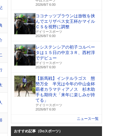
中日スポーツ
2026/8/7 6:00
紀
ココナッツブラウンは放牧を挟
んでエリザベス女王杯かマイル
典
ＣＳを視野に調整
デイリースポーツ
2026/8/7 6:00
介
レシステンシアの初子コルベー
タは１５日の中京３Ｒ、西村淳
二
でデビュー
デイリースポーツ
2026/8/7 6:00
行
【新馬戦】インテルラゴス 態
勢万全 半兄は今年の中山金杯
太
覇者カラマティアノス 杉木助
手も期待大「来年に楽しみが持
てる」
人
デイリースポーツ
2026/8/7 6:00
ニュース一覧
裕
おすすめ記事（Doスポーツ）