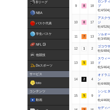
ロンテ
Bリーグ
9
8
18
プ
牡4/504(
NBA
アスク
10
8
17
ジ
バスケ代表
牡4/526(
学生バスケ
ソルオ
11
7
13
牡3/458(
NFL
ゴコウ
12
1
2
牡6/484(
他競技
スウィ
13
5
10
ド
Doスポーツ
牝5/464(
サービス
オドラ
14
2
4
ン
toto
牡4/468(
コンテンツ
シンヒ
15
5
9
ド
動画
牝4/468(
セディ
16
7
15