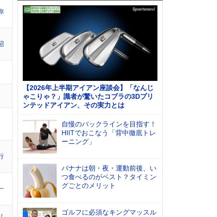
弥
昭
【2026年上半期アイアン座談会】「なんじ
ゃこりゃ？」識者が驚いたコブラの3Dプリ
ンテッドアイアン、その実力とは
自慢のバックラインを目指す！
HIITでおこなう「背中徹底トレ
ーニング」
行
バナナは朝・夜・運動前後、い
つ食べるのがベスト？タイミン
グごとのメリット
一
ゴルフに必須なキングマッスル
弘