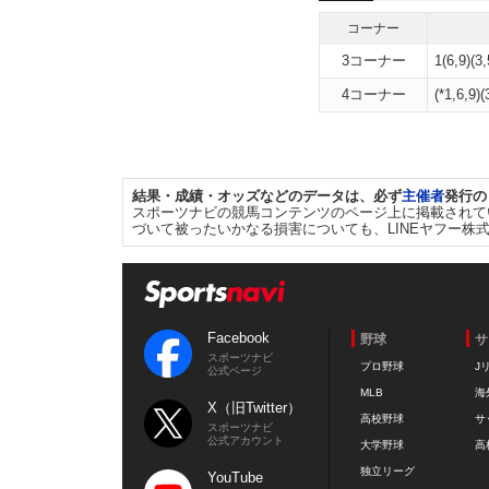
コーナー
3コーナー
1(6,9)(3,
4コーナー
(*1,6,9)(
結果・成績・オッズなどのデータは、必ず
主催者
発行の
スポーツナビの競馬コンテンツのページ上に掲載されて
づいて被ったいかなる損害についても、LINEヤフー株
Facebook
野球
サ
スポーツナビ
プロ野球
J
公式ページ
MLB
海
X（旧Twitter）
高校野球
サ
スポーツナビ
公式アカウント
大学野球
高
独立リーグ
YouTube