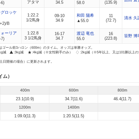
アタマ
34.5
(135.9)
-6)
58.0
ーグロッケ
1:22.2
和田 陽希
09-10
11
清水 久
1/2馬身
34.9
(72.7)
▲55.0
+2)/B
ウォーリア
1:22.8
渡辺 竜也
16-17
16
笹野 博
3 1/2馬身
34.7
(223.8)
-7)
55.0
はゴール前3ハロン（600m）のタイム。オッズは単勝オッズ。
2kg減
:3kg減
:4kg減（※女性騎手のみ）
:2kg減（※5年以上、又は101勝以上
土日開催の場合）に更新されます。
イム）
400m
600m
800m
23.1(10.9)
34.7(11.6)
46.4(11.7)
1200m
1400m
1:09.0(11.3)
1:20.5(11.5)