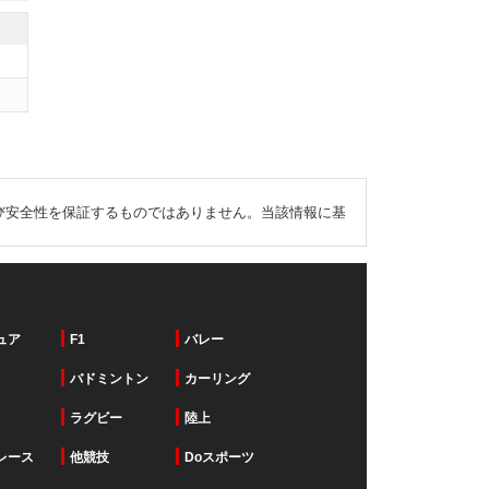
び安全性を保証するものではありません。当該情報に基
ュア
F1
バレー
バドミントン
カーリング
ラグビー
陸上
レース
他競技
Doスポーツ