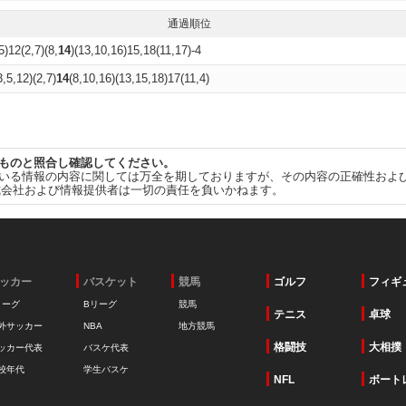
通過順位
5)12(2,7)(8,
14
)(13,10,16)15,18(11,17)-4
3,5,12)(2,7)
14
(8,10,16)(13,15,18)17(11,4)
ものと照合し確認してください。
いる情報の内容に関しては万全を期しておりますが、その内容の正確性およ
式会社および情報提供者は一切の責任を負いかねます。
ッカー
バスケット
競馬
ゴルフ
フィギ
リーグ
Bリーグ
競馬
テニス
卓球
外サッカー
NBA
地方競馬
格闘技
大相撲
ッカー代表
バスケ代表
校年代
学生バスケ
NFL
ボート