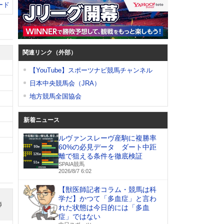
ード
関連リンク（外部）
【YouTube】スポーツナビ競馬チャンネル
日本中央競馬会（JRA）
地方競馬全国協会
新着ニュース
ルヴァンスレーヴ産駒に複勝率
60%の必見データ ダート中距
離で狙える条件を徹底検証
SPAIA競馬
2026/8/7 6:02
【獣医師記者コラム・競馬は科
学だ】かつて「多血症」と言わ
師
れた状態は今日的には「多血
症」ではない