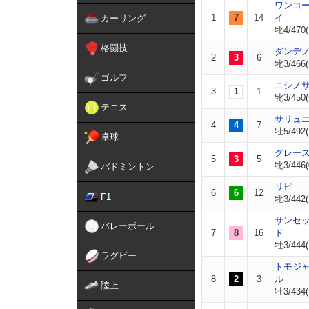
ワンコ
1
7
14
イ
カーリング
牝4/470(
格闘技
ダンデ
2
3
6
牝3/466(
ゴルフ
ニシノ
3
1
1
牝3/450(
テニス
サリュ
4
4
7
牡5/492(
卓球
グレー
5
3
5
牝3/446(
バドミントン
リピ
6
6
12
F1
牝3/442(
サンセ
バレーボール
7
8
16
ド
牡3/444(
ラグビー
トモジ
8
2
3
ル
陸上
牡3/434(