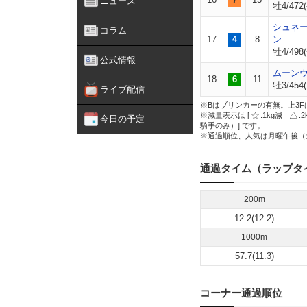
ニュース
牡4/472(
シュネ
コラム
17
4
8
ン
牡4/498(
公式情報
ムーン
18
6
11
牡3/454(
ライブ配信
※Bはブリンカーの有無。上3F
※減量表示は [
:1kg減
:
今日の予定
騎手のみ）] です。
※通過順位、人気は月曜午後（
通過タイム（ラップタ
200m
12.2(12.2)
1000m
57.7(11.3)
コーナー通過順位