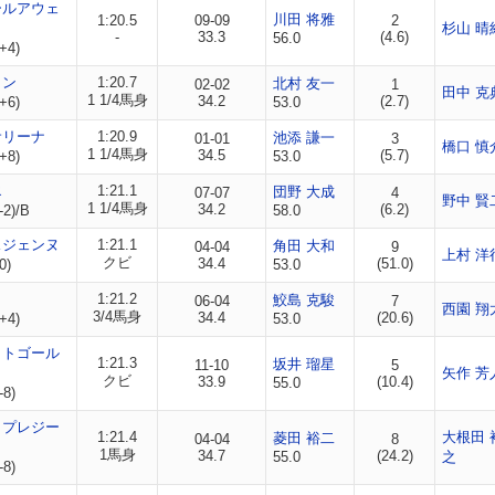
ールアウェ
川田 将雅
1:20.5
09-09
2
杉山 晴
-
33.3
(4.6)
56.0
+4)
ノン
1:20.7
北村 友一
02-02
1
田中 克
1 1/4馬身
34.2
(2.7)
+6)
53.0
サリーナ
1:20.9
池添 謙一
01-01
3
橋口 慎
1 1/4馬身
34.5
(5.7)
+8)
53.0
エ
1:21.1
団野 大成
07-07
4
野中 賢
1 1/4馬身
34.2
(6.2)
-2)/B
58.0
スジェンヌ
1:21.1
角田 大和
04-04
9
上村 洋
クビ
34.4
(51.0)
0)
53.0
1:21.2
鮫島 克駿
06-04
7
西園 翔
3/4馬身
34.4
(20.6)
+4)
53.0
ットゴール
1:21.3
坂井 瑠星
11-10
5
矢作 芳
クビ
33.9
(10.4)
55.0
-8)
ャプレジー
1:21.4
大根田 
菱田 裕二
04-04
8
1馬身
34.7
(24.2)
55.0
之
-8)