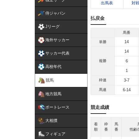
出馬表
対
侍ジャパン
払戻金
Jリーグ
馬番
海外サッカー
14
単勝
14
サッカー代表
複勝
6
高校年代
1
競馬
枠連
3-7
馬連
6-14
地方競馬
競走成績
ボートレース
大相撲
着
枠
馬
順
番
番
性齢/
フィギュア