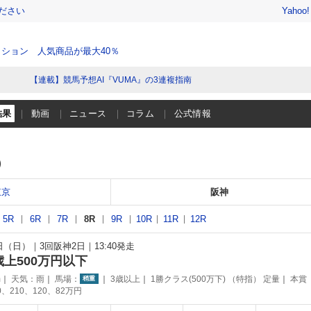
ださい
Yahoo
ション 人気商品が最大40％
【連載】競馬予想AI『VUMA』の3連複指南
結果
動画
ニュース
コラム
公式情報
）
東京
阪神
5R
6R
7R
8R
9R
10R
11R
12R
7日（日）
3回阪神2日
13:40発走
歳上500万円以下
m
天気：
雨
馬場：
3歳以上
1勝クラス(500万下) （特指） 定量
本賞
稍重
0、210、120、82万円