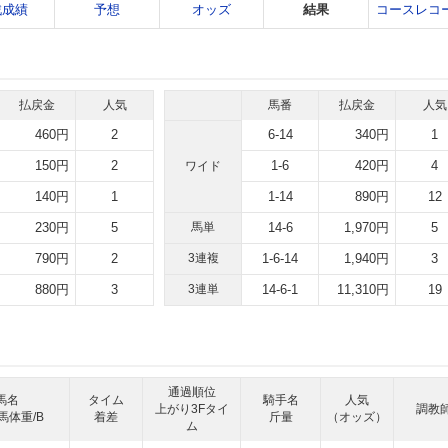
戦成績
予想
オッズ
結果
コースレコ
払戻金
人気
馬番
払戻金
人気
460円
2
6-14
340円
1
150円
2
1-6
420円
4
ワイド
140円
1
1-14
890円
12
230円
5
馬単
14-6
1,970円
5
790円
2
3連複
1-6-14
1,940円
3
880円
3
3連単
14-6-1
11,310円
19
通過順位
馬名
タイム
騎手名
人気
上がり3Fタイ
調教
馬体重/B
着差
斤量
（オッズ）
ム