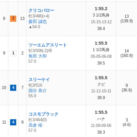
1:55.2
クリコバロー
3 1/2馬身
牡3/490(+4)
13
8
7
13
(139.9)
森田 誠也
15-15-13-12
▲54.0
38.4
1:55.5
ツーエムアスリート
1 1/2馬身
牡3/508(-2)/B
14
9
1
2
(160.8)
角田 大和
05-05-06-08
57.0
39.5
1:55.5
スリーケイ
クビ
牝3/516
8
10
4
7
(36.6)
国分 恭介
11-12-10-11
55.0
38.9
1:55.5
コスモブラック
ハナ
牡3/464(0)
3
11
4
8
(4.6)
高倉 稜
11-09-09-06
57.0
39.3