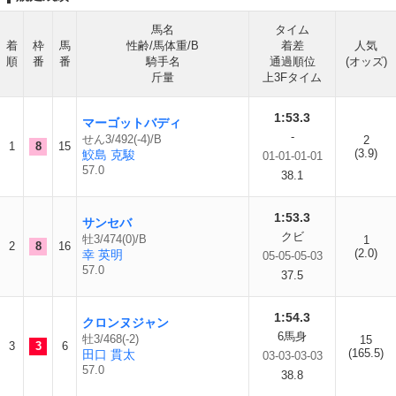
馬名
タイム
着
枠
馬
性齢/馬体重/B
着差
人気
順
番
番
騎手名
通過順位
(オッズ)
斤量
上3Fタイム
1:53.3
マーゴットバディ
-
せん3/492(-4)/B
2
1
8
15
(3.9)
鮫島 克駿
01-01-01-01
57.0
38.1
1:53.3
サンセバ
クビ
牡3/474(0)/B
1
2
8
16
(2.0)
幸 英明
05-05-05-03
57.0
37.5
1:54.3
クロンヌジャン
6馬身
牡3/468(-2)
15
3
3
6
(165.5)
田口 貫太
03-03-03-03
57.0
38.8