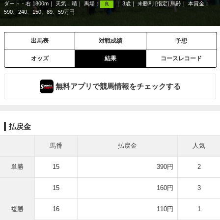
ダート・右 1800m
天気：
晴
馬場：
3歳
未勝利 [指定] 馬齢
本賞金：
良
590、240、150、89、59万円
出馬表
対戦成績
予想
オッズ
結果
コースレコード
無料アプリで競馬情報をチェックする
払戻金
馬番
払戻金
人気
単勝
15
390円
2
15
160円
3
複勝
16
110円
1