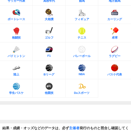
サッカー代表
高校年代
競馬
地方競馬
ボートレース
大相撲
フィギュア
カーリング
格闘技
ゴルフ
テニス
卓球
F1
バドミントン
バレーボール
ラグビー
NBA
陸上
Bリーグ
バスケ代表
学生バスケ
他競技
Doスポーツ
結果・成績・オッズなどのデータは、必ず
主催者
発行のものと照合し確認してく