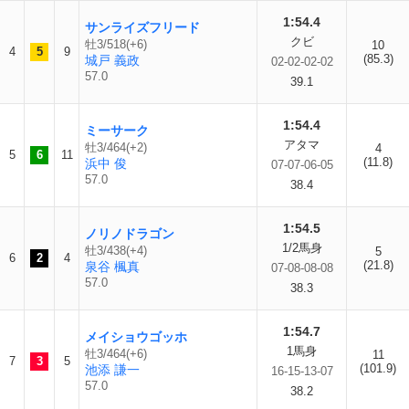
1:54.4
サンライズフリード
クビ
牡3/518(+6)
10
4
5
9
(85.3)
城戸 義政
02-02-02-02
57.0
39.1
1:54.4
ミーサーク
アタマ
牡3/464(+2)
4
5
6
11
(11.8)
浜中 俊
07-07-06-05
57.0
38.4
1:54.5
ノリノドラゴン
1/2馬身
牡3/438(+4)
5
6
2
4
(21.8)
泉谷 楓真
07-08-08-08
57.0
38.3
1:54.7
メイショウゴッホ
1馬身
牡3/464(+6)
11
7
3
5
(101.9)
池添 謙一
16-15-13-07
57.0
38.2