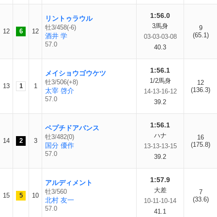
1:56.0
リントゥラウル
3馬身
牡3/458(-6)
9
12
6
12
(65.1)
酒井 学
03-03-03-08
57.0
40.3
1:56.1
メイショウゴウケツ
1/2馬身
牡3/506(+8)
12
13
1
1
(136.3)
太宰 啓介
14-13-16-12
57.0
39.2
1:56.1
ペプチドアバンス
ハナ
牡3/482(0)
16
14
2
3
(175.8)
国分 優作
13-13-13-15
57.0
39.2
1:57.9
アルディメント
大差
牡3/560
7
15
5
10
(33.6)
北村 友一
10-11-10-14
57.0
41.1