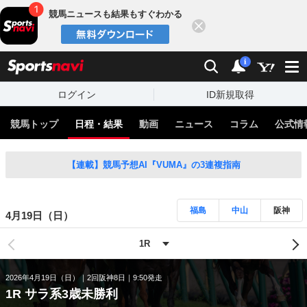
競馬ニュースも結果もすぐわかる
閉じる
スポーツナビ
検索
通知
i
ログイン
ID新規取得
競馬トップ
日程・結果
動画
ニュース
コラム
公式情
【連載】競馬予想AI『VUMA』の3連複指南
福島
中山
阪神
4月19日（日）
2026年4月19日（日）
2回阪神8日
9:50発走
1R サラ系3歳未勝利