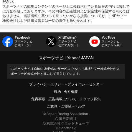
ださい。
スポーツナビの競馬コンテンツのページ上に掲載されている情報の内容に関して
は万全を期しておりますが、その内容の正確性および安全性を保証するものでは
ありません。当該情報に基づいて被ったいかなる損害についても、LINEヤフー
株式会社および情報提供者は一切の責任を負いかねます。
Facebook
X(旧Twitter)
YouTube
スポーツナビ
スポーツナビ
スポーツナビ
公式ページ
公式アカウント
公式チャンネル
スポーツナビ
Yahoo! JAPAN
スポーツナビはYahoo! JAPANのサービスであり、LINEヤフー株式会社がス
ポーツナビ株式会社と協力して運営しています。
プライバシーポリシー
プライバシーセンター
規約
会社概要
免責事項
広告掲載について
スタッフ募集
ご意見・ご要望
ヘルプ
© Japan Racing Association.
© 毎日新聞社
© 株式会社グラッドキューブ
© Sportsnavi