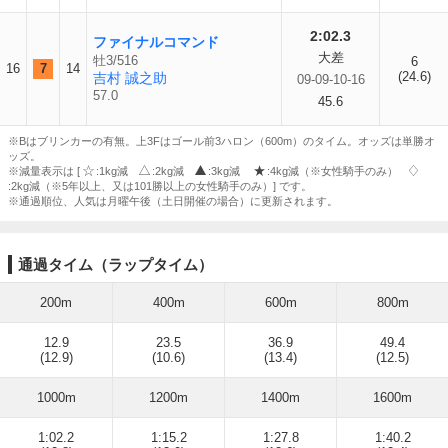
2:02.3
ファイナルコマンド
大差
牡3/516
6
16
7
14
(24.6)
吉村 誠之助
09-09-10-16
57.0
45.6
※Bはブリンカーの有無。上3Fはゴール前3ハロン（600m）のタイム。オッズは単勝オ
ッズ。
※減量表示は [
:1kg減
:2kg減
:3kg減
:4kg減（※女性騎手のみ）
:2kg減（※5年以上、又は101勝以上の女性騎手のみ）] です。
※通過順位、人気は月曜午後（土日開催の場合）に更新されます。
通過タイム（ラップタイム）
200m
400m
600m
800m
12.9
23.5
36.9
49.4
(12.9)
(10.6)
(13.4)
(12.5)
1000m
1200m
1400m
1600m
1:02.2
1:15.2
1:27.8
1:40.2