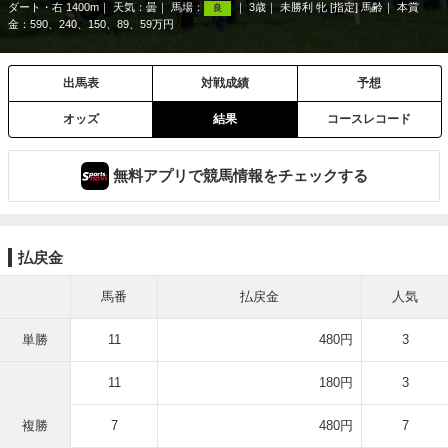
ダート・右 1400m
天気：
曇
馬場：
3歳
未勝利 牝 [指定] 馬齢
本賞
良
金：590、240、150、89、59万円
出馬表
対戦成績
予想
オッズ
結果
コースレコード
無料アプリで競馬情報をチェックする
払戻金
馬番
払戻金
人気
単勝
11
480円
3
11
180円
3
複勝
7
480円
7