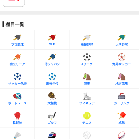
種目一覧
MLB
プロ野球
高校野球
大学野球
独立リーグ
侍ジャパン
Jリーグ
海外サッカー
サッカー代表
高校年代
競馬
地方競馬
ボートレース
大相撲
フィギュア
カーリング
格闘技
ゴルフ
テニス
卓球