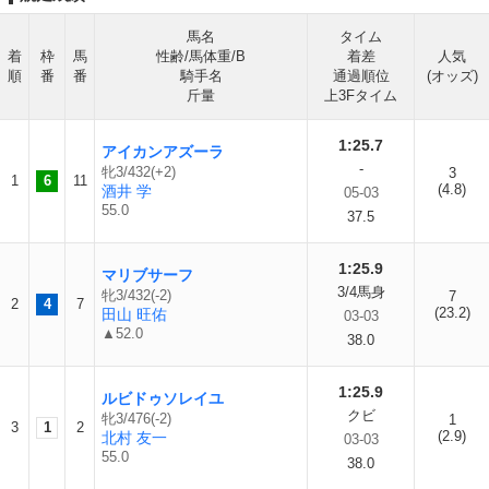
馬名
タイム
着
枠
馬
性齢/馬体重/B
着差
人気
順
番
番
騎手名
通過順位
(オッズ)
斤量
上3Fタイム
1:25.7
アイカンアズーラ
-
牝3/432(+2)
3
1
6
11
(4.8)
酒井 学
05-03
55.0
37.5
1:25.9
マリブサーフ
3/4馬身
牝3/432(-2)
7
2
4
7
(23.2)
田山 旺佑
03-03
▲52.0
38.0
1:25.9
ルビドゥソレイユ
クビ
牝3/476(-2)
1
3
1
2
(2.9)
北村 友一
03-03
55.0
38.0