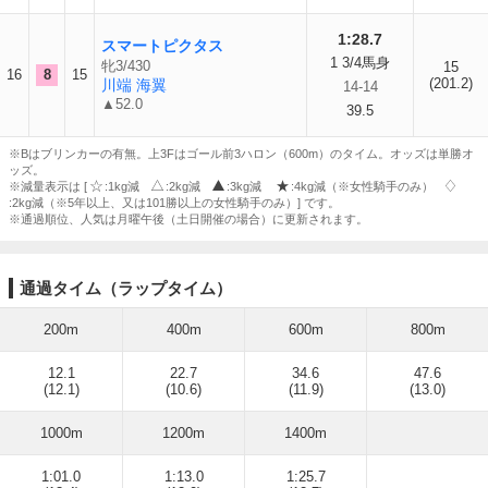
1:28.7
スマートピクタス
1 3/4馬身
牝3/430
15
16
8
15
(201.2)
川端 海翼
14-14
▲52.0
39.5
※Bはブリンカーの有無。上3Fはゴール前3ハロン（600m）のタイム。オッズは単勝オ
ッズ。
※減量表示は [
:1kg減
:2kg減
:3kg減
:4kg減（※女性騎手のみ）
:2kg減（※5年以上、又は101勝以上の女性騎手のみ）] です。
※通過順位、人気は月曜午後（土日開催の場合）に更新されます。
通過タイム（ラップタイム）
200m
400m
600m
800m
12.1
22.7
34.6
47.6
(12.1)
(10.6)
(11.9)
(13.0)
1000m
1200m
1400m
1:01.0
1:13.0
1:25.7