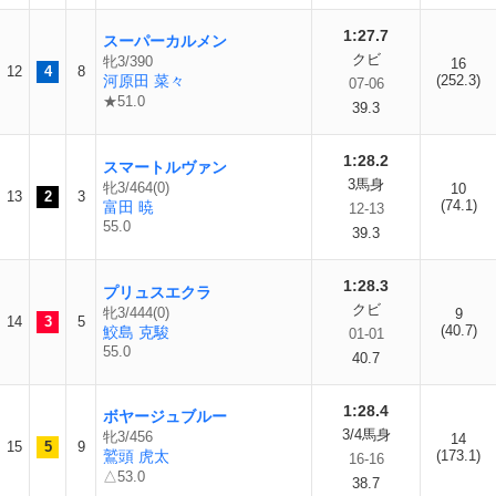
1:27.7
スーパーカルメン
クビ
牝3/390
16
12
4
8
河原田 菜々
(252.3)
07-06
★51.0
39.3
1:28.2
スマートルヴァン
3馬身
牝3/464(0)
10
13
2
3
(74.1)
富田 暁
12-13
55.0
39.3
1:28.3
プリュスエクラ
クビ
牝3/444(0)
9
14
3
5
(40.7)
鮫島 克駿
01-01
55.0
40.7
1:28.4
ボヤージュブルー
3/4馬身
牝3/456
14
15
5
9
鷲頭 虎太
(173.1)
16-16
△53.0
38.7