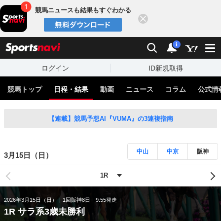
競馬ニュースも結果もすぐわかる
閉じる
スポーツナビ
検索
通知
i
ログイン
ID新規取得
競馬トップ
日程・結果
動画
ニュース
コラム
公式情
【連載】競馬予想AI『VUMA』の3連複指南
中山
中京
阪神
3月15日（日）
2026年3月15日（日）
1回阪神8日
9:55発走
1R サラ系3歳未勝利