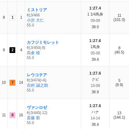
1:27.4
ミストリア
1 1/4馬身
牝3/466
11
8
1
1
(101.0)
小沢 大仁
09-09
55.0
39.0
1:27.6
カフジミモレット
1馬身
牝3/450(-8)
8
9
2
4
(40.5)
高倉 稜
05-08
55.0
39.4
1:27.6
レウコテア
クビ
牝3/474(+6)
5
10
7
14
(9.9)
吉村 誠之助
10-09
55.0
38.9
1:27.6
ヴァンロゼ
ハナ
牝3/440(-12)
13
11
8
16
(144.1)
斎藤 新
14-14
55.0
38.4