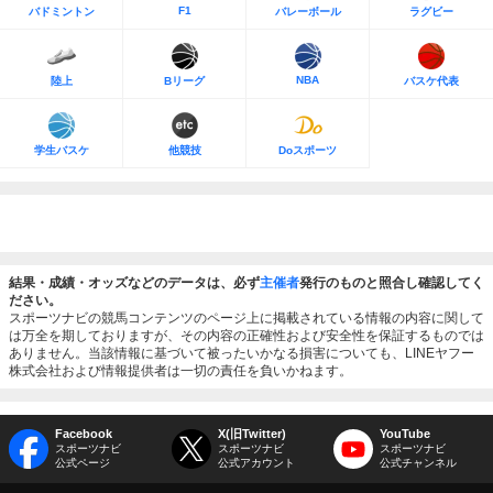
F1
バドミントン
バレーボール
ラグビー
NBA
陸上
Bリーグ
バスケ代表
学生バスケ
他競技
Doスポーツ
結果・成績・オッズなどのデータは、必ず
主催者
発行のものと照合し確認してく
ださい。
スポーツナビの競馬コンテンツのページ上に掲載されている情報の内容に関して
は万全を期しておりますが、その内容の正確性および安全性を保証するものでは
ありません。当該情報に基づいて被ったいかなる損害についても、LINEヤフー
株式会社および情報提供者は一切の責任を負いかねます。
Facebook
X(旧Twitter)
YouTube
スポーツナビ
スポーツナビ
スポーツナビ
公式ページ
公式アカウント
公式チャンネル