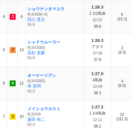
1:26.3
ショウナンタマユラ
2 1/2馬身
牝3/458(+4)
6
4
3
6
(15.1)
田口 貫太
02-02
55.0
38.6
1:26.3
シャドウルーラー
アタマ
牝3/430(0)
2
5
7
13
(4.3)
高杉 吏麒
07-06
55.0
37.9
1:27.0
オーケーリアン
4馬身
牝3/428(0)
4
6
6
12
(6.0)
幸 英明
10-09
55.0
38.3
1:27.2
メイショウカスミ
1 1/4馬身
牝3/434
12
7
5
10
(111.2)
菱田 裕二
12-12
55.0
38.2