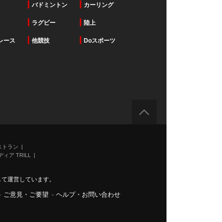
バドミントン
カーリング
ラグビー
陸上
レース
他競技
Doスポーツ
ストラン
ィア TRILL
力して運営しています。
-
ご意見・ご要望
-
ヘルプ・お問い合わせ