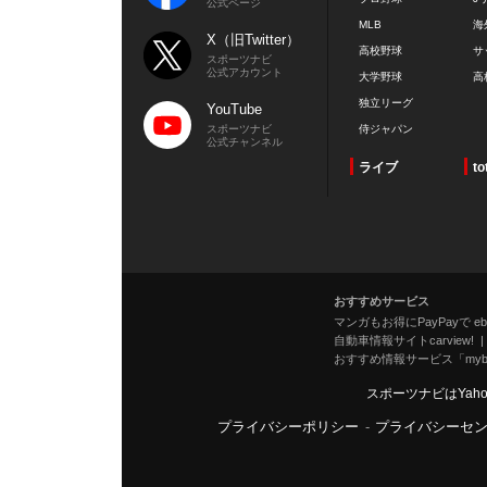
公式ページ
MLB
海
X（旧Twitter）
高校野球
サ
スポーツナビ
公式アカウント
大学野球
高
独立リーグ
YouTube
スポーツナビ
侍ジャパン
公式チャンネル
ライブ
to
おすすめサービス
マンガもお得にPayPayで eboo
自動車情報サイトcarview!
おすすめ情報サービス「mybe
スポーツナビはYah
プライバシーポリシー
-
プライバシーセ