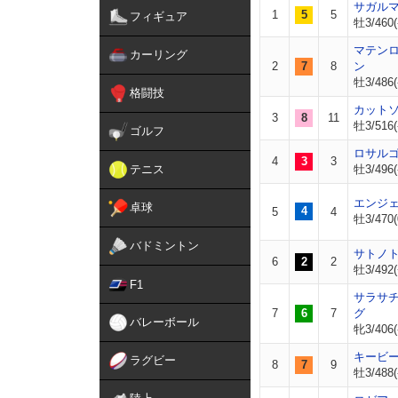
サガル
1
5
5
フィギュア
牡3/460(
マテン
カーリング
2
7
8
ン
牡3/486(
格闘技
カット
3
8
11
牡3/516(
ゴルフ
ロサル
4
3
3
テニス
牡3/496(
エンジ
卓球
4
5
4
牡3/470(
バドミントン
サトノ
6
2
2
牡3/492(
F1
サラサ
7
6
7
グ
バレーボール
牝3/406(
キービ
ラグビー
8
7
9
牡3/488(