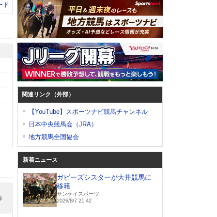
ード
関連リンク（外部）
【YouTube】スポーツナビ競馬チャンネル
日本中央競馬会（JRA）
地方競馬全国協会
新着ニュース
ガビーズシスターが大井競馬に
移籍
サンケイスポーツ
師
2026/8/7 21:42