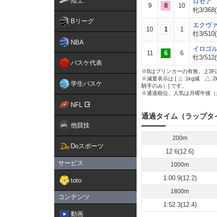
陸上
ロゼア
9
8
10
牝3/368(
Bリーグ
エクヴ
10
1
1
牡3/510(
NBA
イロゴ
11
6
6
牡3/512(
バスケ代表
※Bはブリンカーの有無。上3F
※減量表示は [
:1kg減
:
学生バスケ
騎手のみ）] です。
※通過順位、人気は月曜午後（
NFL
通過タイム（ラップタ
他競技
200m
Doスポーツ
12.6(12.6)
サービス
1000m
1:00.9(12.2)
toto
1800m
コンテンツ
1:52.3(12.4)
動画