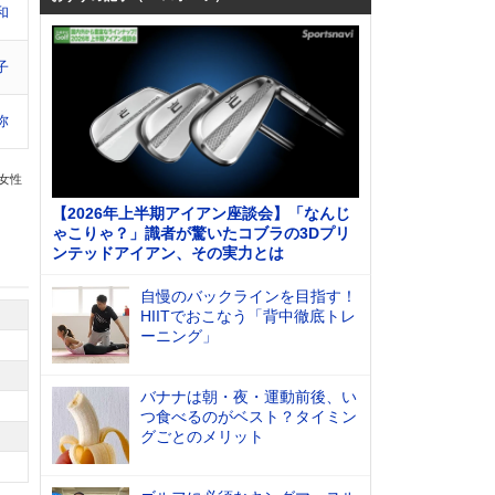
和
子
弥
の女性
【2026年上半期アイアン座談会】「なんじ
ゃこりゃ？」識者が驚いたコブラの3Dプリ
ンテッドアイアン、その実力とは
自慢のバックラインを目指す！
HIITでおこなう「背中徹底トレ
ーニング」
バナナは朝・夜・運動前後、い
つ食べるのがベスト？タイミン
グごとのメリット