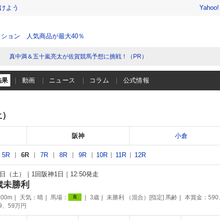
けよう
Yahoo
ション 人気商品が最大40％
真中満＆五十嵐亮太が佐賀競馬予想に挑戦！（PR）
結果
動画
ニュース
コラム
公式情報
土）
阪神
小倉
5R
6R
7R
8R
9R
10R
11R
12R
21日（土）
1回阪神1日
12:50発走
歳未勝利
00m
天気：
晴
馬場：
3歳
未勝利 （混合）[指定] 馬齢
本賞金：590
良
89、59万円