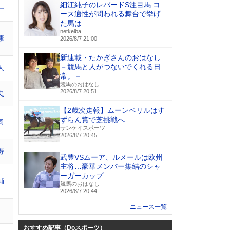
細江純子のレパードS注目馬 コ
一
ース適性が問われる舞台で挙げ
た馬は
netkeiba
康
2026/8/7 21:00
新連載・たかぎさんのおはなし
－競馬と人がつないでくれる日
人
常。－
競馬のおはなし
2026/8/7 20:51
史
【2歳次走報】ムーンベリルはす
ずらん賞で芝挑戦へ
司
サンケイスポーツ
2026/8/7 20:45
寿
武豊VSムーア、ルメールは欧州
主将…豪華メンバー集結のシャ
ーガーカップ
輔
競馬のおはなし
2026/8/7 20:44
ニュース一覧
おすすめ記事（Doスポーツ）