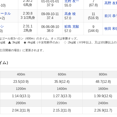
2:30.2
北村 友一
01-01-01-01
7
高野 友
6馬身
37.9
(67.8)
-10)
55.0
ァータル
2:30.8
高倉 稜
09-09-10-11
11
前川 恭
3 1/2馬身
37.4
(516.9)
+2)
57.0
ルシ
2:31.1
鮫島 克駿
06-06-08-10
9
牧田 和
2馬身
38.0
(144.6)
0)
57.0
はゴール前3ハロン（600m）のタイム。オッズは単勝オッズ。
2kg減
:3kg減
:4kg減（※女性騎手のみ）
:2kg減（※5年以上、又は101勝以上
土日開催の場合）に更新されます。
イム）
400m
600m
800m
23.5(10.9)
35.9(12.4)
48.7(12.8)
1200m
1400m
1600m
1:14.0(13.1)
1:27.3(13.3)
1:39.9(12.6)
2000m
2200m
2400m
2:04.2(11.9)
2:15.2(11.0)
2:26.9(11.7)