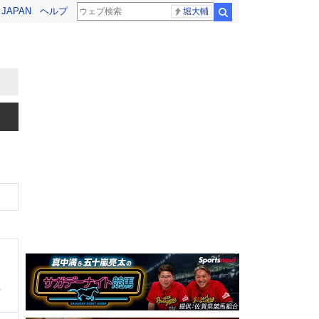
! JAPAN
ヘルプ
堀大輔
検索
、