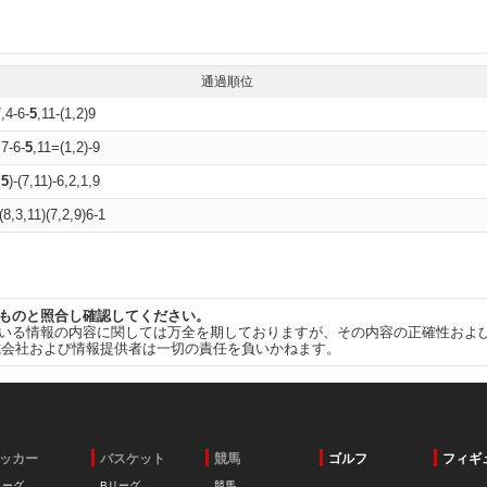
通過順位
,4-6-
5
,11-(1,2)9
,7-6-
5
,11=(1,2)-9
,
5
)-(7,11)-6,2,1,9
)(8,3,11)(7,2,9)6-1
ものと照合し確認してください。
いる情報の内容に関しては万全を期しておりますが、その内容の正確性およ
式会社および情報提供者は一切の責任を負いかねます。
ッカー
バスケット
競馬
ゴルフ
フィギ
リーグ
Bリーグ
競馬