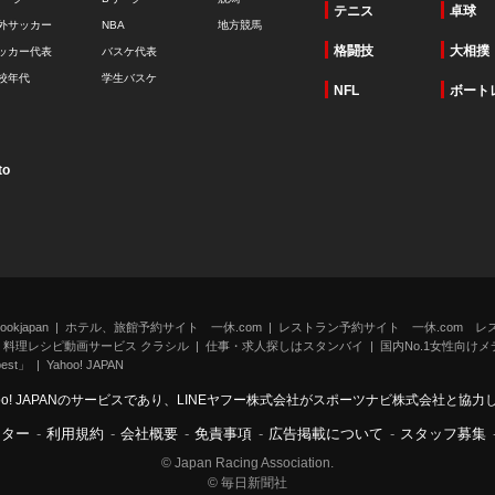
テニス
卓球
外サッカー
NBA
地方競馬
格闘技
大相撲
ッカー代表
バスケ代表
校年代
学生バスケ
NFL
ボート
to
kjapan
ホテル、旅館予約サイト 一休.com
レストラン予約サイト 一休.com レ
料理レシピ動画サービス クラシル
仕事・求人探しはスタンバイ
国内No.1女性向けメデ
st」
Yahoo! JAPAN
oo! JAPANのサービスであり、LINEヤフー株式会社がスポーツナビ株式会社と協
ンター
-
利用規約
-
会社概要
-
免責事項
-
広告掲載について
-
スタッフ募集
© Japan Racing Association.
© 毎日新聞社