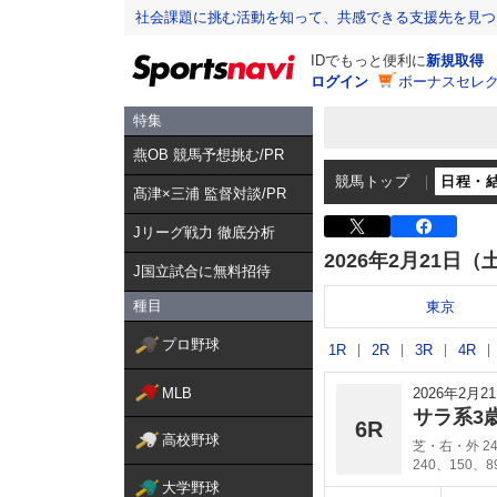
社会課題に挑む活動を知って、共感できる支援先を見つ
IDでもっと便利に
新規取得
ログイン
ボーナスセレク
特集
燕OB 競馬予想挑む/PR
競馬トップ
日程・
髙津×三浦 監督対談/PR
Jリーグ戦力 徹底分析
2026年2月21日（
J国立試合に無料招待
種目
東京
プロ野球
1R
2R
3R
4R
MLB
2026年2月
サラ系3
6R
高校野球
芝・右・外 24
240、150、
大学野球