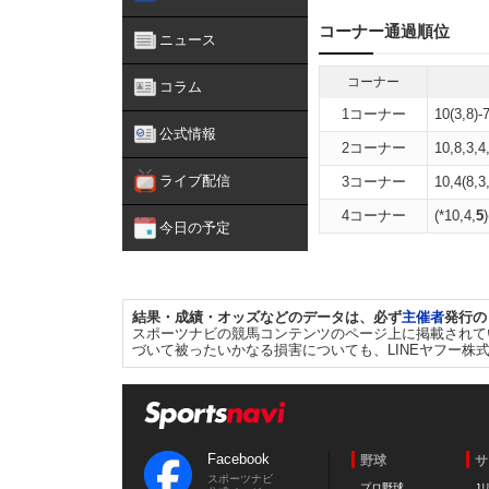
コーナー通過順位
ニュース
コーナー
コラム
1コーナー
10(3,8)-7
公式情報
2コーナー
10,8,3,4
ライブ配信
3コーナー
10,4(8,3
4コーナー
(*10,4,
5
今日の予定
結果・成績・オッズなどのデータは、必ず
主催者
発行の
スポーツナビの競馬コンテンツのページ上に掲載されて
づいて被ったいかなる損害についても、LINEヤフー株
Facebook
野球
サ
スポーツナビ
プロ野球
J