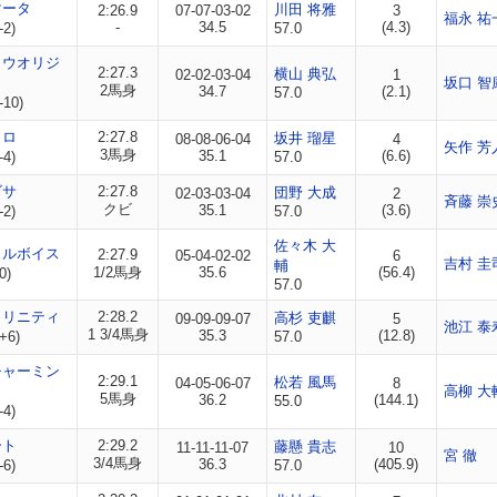
マータ
川田 将雅
2:26.9
07-07-03-02
3
福永 祐
-
34.5
(4.3)
-2)
57.0
ロウオリジ
2:27.3
横山 典弘
02-02-03-04
1
坂口 智
2馬身
34.7
(2.1)
57.0
-10)
ソロ
2:27.8
坂井 瑠星
08-08-06-04
4
矢作 芳
3馬身
35.1
(6.6)
-4)
57.0
ゴサ
2:27.8
団野 大成
02-03-03-04
2
斉藤 崇
クビ
35.1
(3.6)
-2)
57.0
佐々木 大
ェルボイス
2:27.9
05-04-02-02
6
吉村 圭
輔
1/2馬身
35.6
(56.4)
0)
57.0
トリニティ
2:28.2
高杉 吏麒
09-09-09-07
5
池江 泰
1 3/4馬身
35.3
(12.8)
+6)
57.0
チャーミン
2:29.1
松若 風馬
04-05-06-07
8
高柳 大
5馬身
36.2
(144.1)
55.0
-4)
ート
2:29.2
藤懸 貴志
11-11-11-07
10
宮 徹
3/4馬身
36.3
(405.9)
-6)
57.0