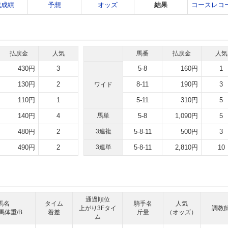
戦成績
予想
オッズ
結果
コースレコ
払戻金
人気
馬番
払戻金
人気
430円
3
5-8
160円
1
130円
2
8-11
190円
3
ワイド
110円
1
5-11
310円
5
140円
4
馬単
5-8
1,090円
5
480円
2
3連複
5-8-11
500円
3
490円
2
3連単
5-8-11
2,810円
10
通過順位
馬名
タイム
騎手名
人気
上がり3Fタイ
調教
馬体重/B
着差
斤量
（オッズ）
ム