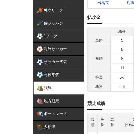
出馬表
対
独立リーグ
払戻金
侍ジャパン
馬番
Jリーグ
5
単勝
海外サッカー
5
複勝
8
サッカー代表
11
高校年代
枠連
5-7
馬連
5-8
競馬
地方競馬
競走成績
ボートレース
着
枠
馬
順
番
番
性齢/
大相撲