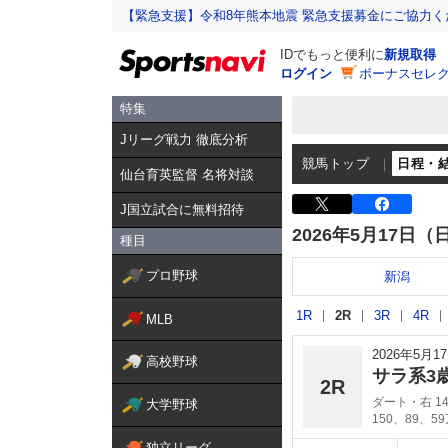
【緊急支援】令和8年熊本地震 緊急支援募金にご協力く
IDでもっと便利に
新規取得
ログイン
ボーナスセレク
特集
Jリーグ戦力 徹底分析
競馬トップ
日程・
仙台育英監督 名将対談
J国立試合に無料招待
2026年5月17日（
種目
プロ野球
新潟
1R
2R
3R
4R
MLB
2026年5月
高校野球
サラ系3
2R
ダート・右 14
大学野球
150、89、5
独立リーグ