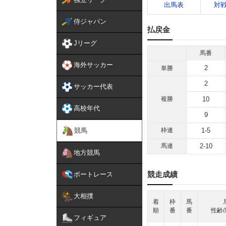
出馬表
対
侍ジャパン
払戻金
Jリーグ
馬番
海外サッカー
2
単勝
2
サッカー代表
複勝
10
高校年代
9
競馬
枠連
1-5
馬連
2-10
地方競馬
競走成績
ボートレース
大相撲
着
枠
馬
順
番
番
性齢/
フィギュア