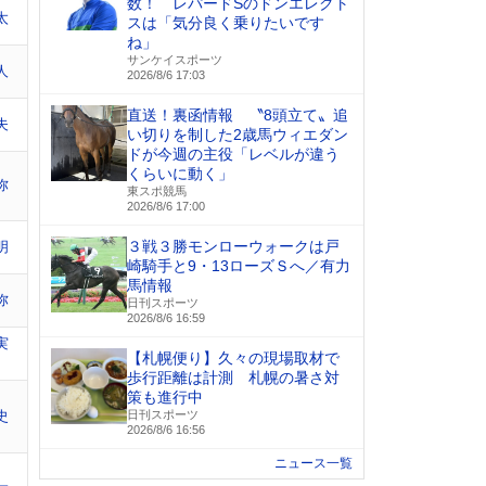
数！ レパードSのドンエレクト
太
スは「気分良く乗りたいです
ね」
サンケイスポーツ
人
2026/8/6 17:03
直送！裏函情報 〝8頭立て〟追
夫
い切りを制した2歳馬ウィエダン
ドが今週の主役「レベルが違う
くらいに動く」
弥
東スポ競馬
2026/8/6 17:00
３戦３勝モンローウォークは戸
明
崎騎手と9・13ローズＳへ／有力
馬情報
弥
日刊スポーツ
2026/8/6 16:59
実
【札幌便り】久々の現場取材で
歩行距離は計測 札幌の暑さ対
策も進行中
史
日刊スポーツ
2026/8/6 16:56
ニュース一覧