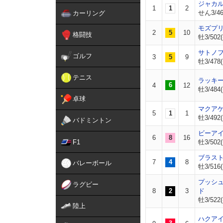
ジャカ
1
1
2
せん3/46
カーリング
モズプ
2
5
10
格闘技
牡3/502(
サトノ
ゴルフ
3
5
9
牡3/478(
テニス
ラッキ
6
4
12
牡3/484(
卓球
マクア
5
1
1
牡3/492(
バドミントン
ビーア
6
8
16
F1
牡3/502(
ブラス
7
4
8
バレーボール
牡3/516(
プッシ
ラグビー
8
2
3
ド
牡3/522(
陸上
ハクア