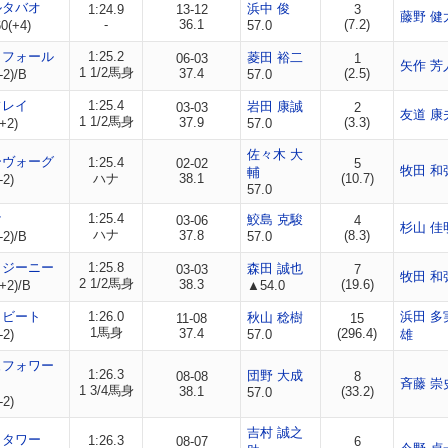
ルタバオ
浜中 俊
1:24.9
13-12
3
藤野 健
-
36.1
(7.2)
0(+4)
57.0
リフォール
1:25.2
菱田 裕二
06-03
1
矢作 芳
1 1/2馬身
37.4
(2.5)
-2)/B
57.0
フレイ
1:25.4
岩田 康誠
03-03
2
友道 康
1 1/2馬身
37.9
(3.3)
+2)
57.0
佐々木 大
ーヴォーグ
1:25.4
02-02
5
牧田 和
輔
ハナ
38.1
(10.7)
-2)
57.0
ケ
1:25.4
鮫島 克駿
03-06
4
杉山 佳
ハナ
37.8
(8.3)
-2)/B
57.0
イジーニー
1:25.8
森田 誠也
03-03
7
牧田 和
2 1/2馬身
38.3
(19.6)
+2)/B
▲54.0
トビート
1:26.0
浜田 多
秋山 稔樹
11-08
15
1馬身
37.4
(296.4)
-2)
57.0
雄
ュフォワー
1:26.3
団野 大成
08-08
8
斉藤 崇
1 3/4馬身
38.1
(33.2)
57.0
-2)
吉村 誠之
イタワー
1:26.3
08-07
6