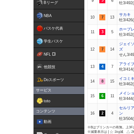
3
9
6
Bリーグ
牡3/492(
サカキ
NBA
10
7
13
牡3/426(
バスケ代表
ホープ
11
3
5
牡3/452(
学生バスケ
ジェイ
12
7
14
ズ
NFL
せん3/49
アライ
13
4
7
他競技
牝3/414(
イコミ
Doスポーツ
14
8
15
牡3/462(
サービス
メイシ
15
6
11
牡3/444(
toto
セルリ
コンテンツ
16
2
4
ン
牡3/504(
動画
※Bはブリンカーの有無。上3F
※減量表示は [
:1kg減
: