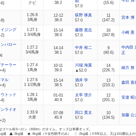
今野 貞
助
クビ
38.2
(15.6)
-6)
57.0
1:26.8
荻野 琢真
12-12
11
宮本 博
3馬身
38.0
(147.2)
-8)
57.0
レイジング
1:27.1
藤懸 貴志
15-14
16
小崎 憲
1 3/4馬身
38.0
(347.8)
-2)
57.0
ソンバロー
1:27.2
中内田 
中井 裕二
14-14
9
3/4馬身
38.1
(40.6)
57.0
正
6
ブテーラー
1:27.4
川端 海翼
10-11
14
緒方 努
1馬身
39.0
(226.7)
+4)
▲52.0
キマル
1:27.6
酒井 学
15-14
13
森田 直
1 1/2馬身
38.5
(210.1)
+4)
57.0
ョウトッド
1:28.1
太宰 啓介
01-01
12
安達 昭
3馬身
40.9
(201.1)
-4)
57.0
アンライオ
1:33.9
田口 貫太
07-08
10
加藤 公
大差
45.9
(134.5)
57.0
+2)
はゴール前3ハロン（600m）のタイム。オッズは単勝オッズ。
2kg減
:3kg減
:4kg減（※女性騎手のみ）
:2kg減（※5年以上、又は101勝以上