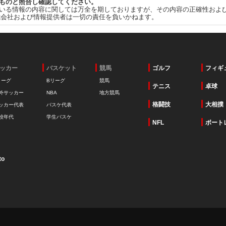
ものと照合し確認してください。
いる情報の内容に関しては万全を期しておりますが、その内容の正確性およ
式会社および情報提供者は一切の責任を負いかねます。
ッカー
バスケット
競馬
ゴルフ
フィギ
リーグ
Bリーグ
競馬
テニス
卓球
外サッカー
NBA
地方競馬
格闘技
大相撲
ッカー代表
バスケ代表
校年代
学生バスケ
NFL
ボート
to