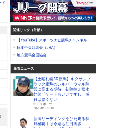
ード
関連リンク（外部）
【YouTube】スポーツナビ競馬チャンネル
日本中央競馬会（JRA）
地方競馬全国協会
新着ニュース
【土曜札幌5R新馬】キタサンブ
ラック産駒のシルバーウィル陣
営に高まる期待 初陣控え松永
幹師「ゲートもいいですし、感
触は悪くない」
中日スポーツ
2026/8/6 17:10
師
新潟リーディングをひた走る荻
野極騎手は今週も注目馬多