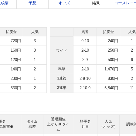
戦成績
予想
オッズ
結果
コースレコ
払戻金
人気
馬番
払戻金
人気
720円
3
9-10
240円
1
160円
3
2-10
250円
2
ワイド
120円
1
2-9
500円
6
140円
2
馬単
2-10
1,470円
5
230円
1
3連複
2-9-10
830円
2
530円
2
3連単
2-10-9
5,840円
11
通過順位
馬名
タイム
騎手名
人気
上がり3Fタイ
調教
馬体重/B
着差
斤量
（オッズ）
ム