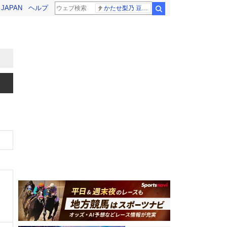
! JAPAN
ヘルプ
かたせ梨乃 豆原一成
検索