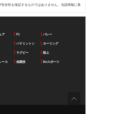
び安全性を保証するものではありません。当該情報に基
ュア
F1
バレー
バドミントン
カーリング
ラグビー
陸上
レース
他競技
Doスポーツ