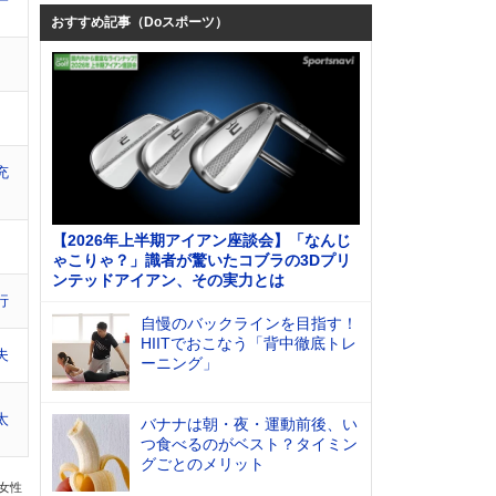
一
おすすめ記事（Doスポーツ）
充
【2026年上半期アイアン座談会】「なんじ
ゃこりゃ？」識者が驚いたコブラの3Dプリ
ンテッドアイアン、その実力とは
行
自慢のバックラインを目指す！
HIITでおこなう「背中徹底トレ
夫
ーニング」
太
バナナは朝・夜・運動前後、い
つ食べるのがベスト？タイミン
グごとのメリット
の女性