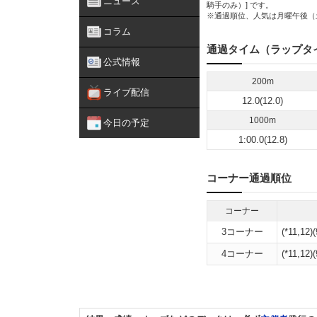
ニュース
騎手のみ）] です。
※通過順位、人気は月曜午後（
コラム
通過タイム（ラップタ
公式情報
200m
ライブ配信
12.0(12.0)
1000m
今日の予定
1:00.0(12.8)
コーナー通過順位
コーナー
3コーナー
(*11,12)(
4コーナー
(*11,12)(