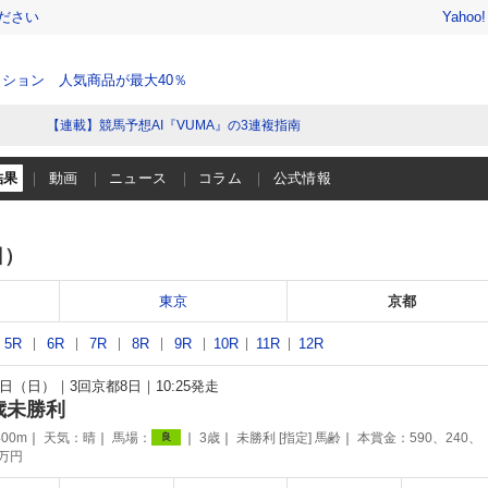
ださい
Yahoo
ション 人気商品が最大40％
【連載】競馬予想AI『VUMA』の3連複指南
結果
動画
ニュース
コラム
公式情報
日）
東京
京都
5R
6R
7R
8R
9R
10R
11R
12R
17日（日）
3回京都8日
10:25発走
歳未勝利
00m
天気：
晴
馬場：
3歳
未勝利 [指定] 馬齢
本賞金：590、240、
良
9万円