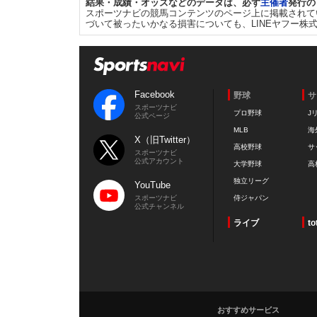
結果・成績・オッズなどのデータは、必ず
主催者
発行の
スポーツナビの競馬コンテンツのページ上に掲載されて
づいて被ったいかなる損害についても、LINEヤフー株
Facebook
野球
サ
スポーツナビ
プロ野球
J
公式ページ
MLB
海
X（旧Twitter）
高校野球
サ
スポーツナビ
公式アカウント
大学野球
高
独立リーグ
YouTube
スポーツナビ
侍ジャパン
公式チャンネル
ライブ
to
おすすめサービス