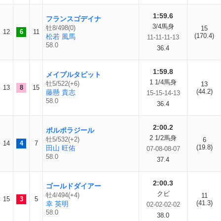
1:59.6
フランスゴデイナ
3/4馬身
牡8/498(0)
15
12
6
11
(170.4)
松若 風馬
11-11-11-13
58.0
36.4
1:59.8
メイプルタピット
1 1/4馬身
牡5/522(+6)
13
13
8
15
(44.2)
藤懸 貴志
15-15-14-13
58.0
36.4
2:00.2
ポルポラジール
2 1/2馬身
牡5/532(+2)
6
14
4
7
(19.8)
田山 旺佑
07-08-08-07
58.0
37.4
2:00.3
ゴールドダイアー
クビ
牡4/494(+4)
11
15
3
5
(41.3)
幸 英明
02-02-02-02
58.0
38.0