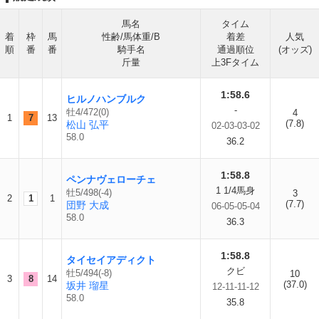
馬名
タイム
着
枠
馬
性齢/馬体重/B
着差
人気
順
番
番
騎手名
通過順位
(オッズ)
斤量
上3Fタイム
1:58.6
ヒルノハンブルク
-
牡4/472(0)
4
1
7
13
(7.8)
松山 弘平
02-03-03-02
58.0
36.2
1:58.8
ペンナヴェローチェ
1 1/4馬身
牡5/498(-4)
3
2
1
1
(7.7)
団野 大成
06-05-05-04
58.0
36.3
1:58.8
タイセイアディクト
クビ
牡5/494(-8)
10
3
8
14
(37.0)
坂井 瑠星
12-11-11-12
58.0
35.8