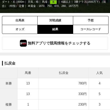
ダート・右 1900m
天気：
晴
馬場：
4歳以上
3勝クラス(1600万下) （混
良
合）（特指） 定量
本賞金：1870、750、470、280、187万円
出馬表
対戦成績
予想
オッズ
結果
コースレコード
無料アプリで競馬情報をチェックする
払戻金
馬番
払戻金
人気
単勝
13
780円
4
13
330円
5
複勝
1
230円
3