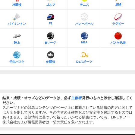
格闘技
ゴルフ
テニス
卓球
F1
バドミントン
バレーボール
ラグビー
NBA
陸上
Bリーグ
バスケ代表
学生バスケ
他競技
Doスポーツ
結果・成績・オッズなどのデータは、必ず
主催者
発行のものと照合し確認してく
ださい。
スポーツナビの競馬コンテンツのページ上に掲載されている情報の内容に関して
は万全を期しておりますが、その内容の正確性および安全性を保証するものでは
ありません。当該情報に基づいて被ったいかなる損害についても、LINEヤフー
株式会社および情報提供者は一切の責任を負いかねます。