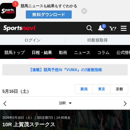
競馬ニュースも結果もすぐわかる
閉じる
スポーツナビ
検索
通知
i
ログイン
ID新規取得
競馬トップ
日程・結果
動画
ニュース
コラム
公式情
【連載】競馬予想AI『VUMA』の3連複指南
新潟
東京
京都
5月16日（土）
2026年5月16日（土）
3回京都7日
14:45発走
10R 上賀茂ステークス