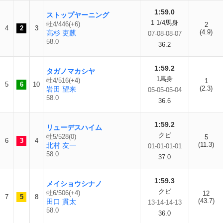
1:59.0
ストップヤーニング
1 1/4馬身
牡4/446(+6)
2
4
2
3
(4.9)
高杉 吏麒
07-08-08-07
58.0
36.2
1:59.2
タガノマカシヤ
1馬身
牡4/516(+4)
1
5
6
10
(2.3)
岩田 望来
05-05-05-04
58.0
36.6
1:59.2
リューデスハイム
クビ
牡5/528(0)
5
6
3
4
(11.3)
北村 友一
01-01-01-01
58.0
37.0
1:59.3
メイショウシナノ
クビ
牡6/506(+4)
12
7
5
8
(43.7)
田口 貫太
13-14-14-13
58.0
36.0