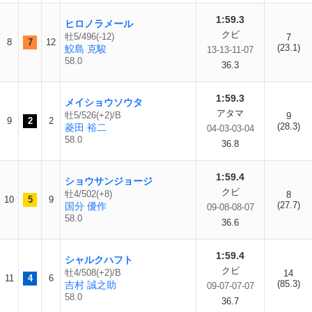
1:59.3
ヒロノラメール
クビ
牡5/496(-12)
7
8
7
12
(23.1)
鮫島 克駿
13-13-11-07
58.0
36.3
1:59.3
メイショウソウタ
アタマ
牡5/526(+2)/B
9
9
2
2
(28.3)
菱田 裕二
04-03-03-04
58.0
36.8
1:59.4
ショウサンジョージ
クビ
牡4/502(+8)
8
10
5
9
(27.7)
国分 優作
09-08-08-07
58.0
36.6
1:59.4
シャルクハフト
クビ
牡4/508(+2)/B
14
11
4
6
(85.3)
吉村 誠之助
09-07-07-07
58.0
36.7