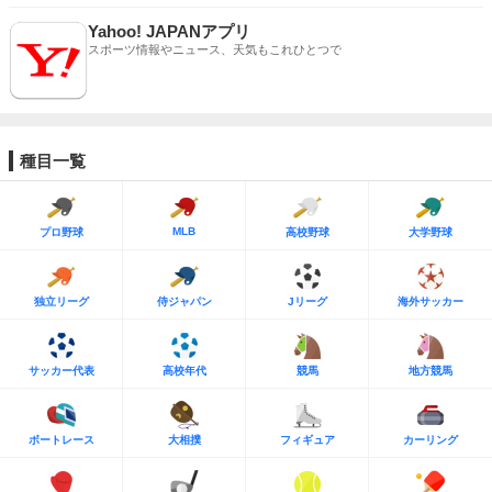
Yahoo! JAPANアプリ
スポーツ情報やニュース、天気もこれひとつで
種目一覧
MLB
プロ野球
高校野球
大学野球
独立リーグ
侍ジャパン
Jリーグ
海外サッカー
サッカー代表
高校年代
競馬
地方競馬
ボートレース
大相撲
フィギュア
カーリング