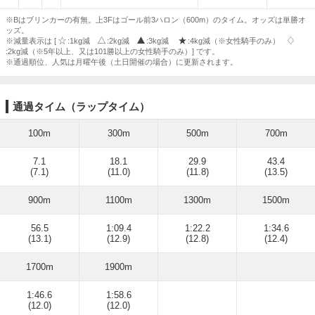
※Bはブリンカーの有無。上3Fはゴール前3ハロン（600m）のタイム。オッズは単勝オ
ッズ。
※減量表示は [
:1kg減
:2kg減
:3kg減
:4kg減（※女性騎手のみ）
:2kg減（※5年以上、又は101勝以上の女性騎手のみ）] です。
※通過順位、人気は月曜午後（土日開催の場合）に更新されます。
通過タイム（ラップタイム）
100m
300m
500m
700m
7.1
18.1
29.9
43.4
(7.1)
(11.0)
(11.8)
(13.5)
900m
1100m
1300m
1500m
56.5
1:09.4
1:22.2
1:34.6
(13.1)
(12.9)
(12.8)
(12.4)
1700m
1900m
1:46.6
1:58.6
(12.0)
(12.0)