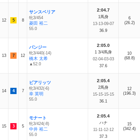
2:04.7
サンスベリア
1馬身
牝3/454
6
12
5
8
(26.2)
菱田 裕二
13-13-09-07
55.0
36.9
2:05.0
パンジー
1 3/4馬身
牝3/440(-14)
10
13
7
12
(68.8)
橋木 太希
02-04-03-03
▲52.0
37.6
2:05.4
ビアリッツ
2馬身
牝3/432(-6)
12
14
4
7
(196.3)
幸 英明
15-15-15-15
55.0
36.1
2:05.4
モナート
ハナ
牝3/424(-8)
15
15
3
5
(342.4)
中井 裕二
11-11-12-12
55.0
37.3