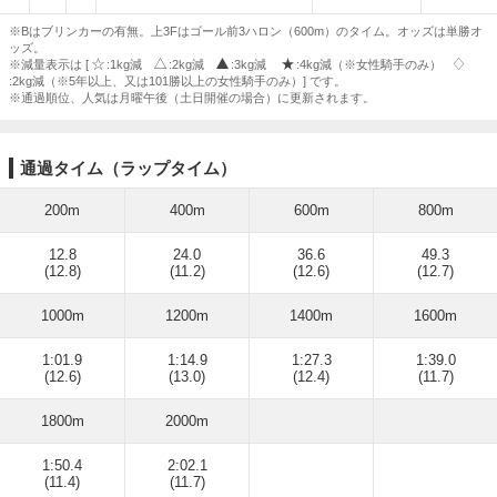
※Bはブリンカーの有無。上3Fはゴール前3ハロン（600m）のタイム。オッズは単勝オ
ッズ。
※減量表示は [
:1kg減
:2kg減
:3kg減
:4kg減（※女性騎手のみ）
:2kg減（※5年以上、又は101勝以上の女性騎手のみ）] です。
※通過順位、人気は月曜午後（土日開催の場合）に更新されます。
通過タイム（ラップタイム）
200m
400m
600m
800m
12.8
24.0
36.6
49.3
(12.8)
(11.2)
(12.6)
(12.7)
1000m
1200m
1400m
1600m
1:01.9
1:14.9
1:27.3
1:39.0
(12.6)
(13.0)
(12.4)
(11.7)
1800m
2000m
1:50.4
2:02.1
(11.4)
(11.7)