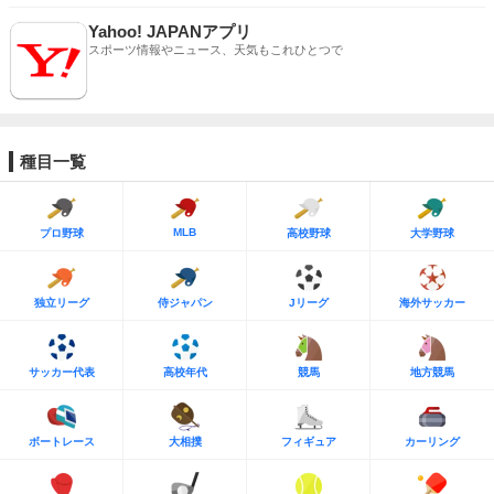
Yahoo! JAPANアプリ
スポーツ情報やニュース、天気もこれひとつで
種目一覧
MLB
プロ野球
高校野球
大学野球
独立リーグ
侍ジャパン
Jリーグ
海外サッカー
サッカー代表
高校年代
競馬
地方競馬
ボートレース
大相撲
フィギュア
カーリング