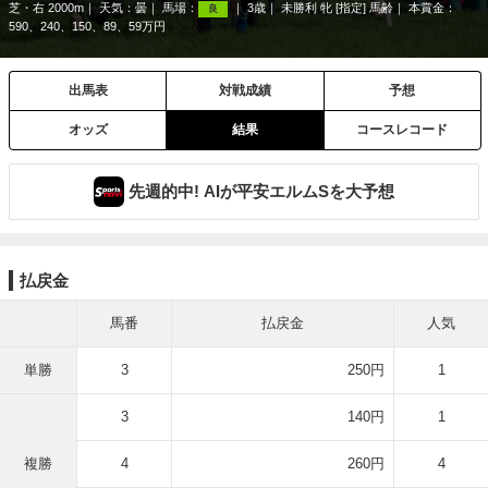
芝・右 2000m
天気：
曇
馬場：
3歳
未勝利 牝 [指定] 馬齢
本賞金：
良
590、240、150、89、59万円
出馬表
対戦成績
予想
オッズ
結果
コースレコード
先週的中! AIが平安エルムSを大予想
払戻金
馬番
払戻金
人気
単勝
3
250円
1
3
140円
1
複勝
4
260円
4