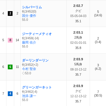
2:02.7
シルバーリム
クビ
牝3/452(0)
5
4
2
2
(14.6)
国分 優作
05-05-04-03
55.0
35.1
2:03.1
ジーティーメティオ
2馬身
牝3/458(-14)
2
5
8
14
(3.4)
藤岡 佑介
02-01-01-01
55.0
35.8
2:03.9
ダーリンダーリン
5馬身
牝3/452(+2)
3
6
6
11
今村 聖奈
(4.2)
08-10-13-12
◇53.0
35.7
2:03.9
グリーンガーネット
クビ
牝3/462(-4)
7
7
4
6
(30.5)
池添 謙一
12-12-13-12
55.0
35.7