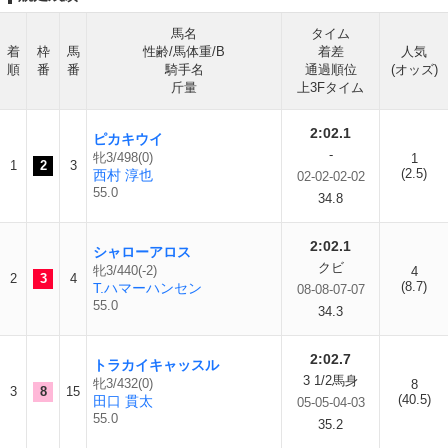
馬名
タイム
着
枠
馬
性齢/馬体重/B
着差
人気
順
番
番
騎手名
通過順位
(オッズ)
斤量
上3Fタイム
2:02.1
ピカキウイ
-
牝3/498(0)
1
1
2
3
(2.5)
西村 淳也
02-02-02-02
55.0
34.8
2:02.1
シャローアロス
クビ
牝3/440(-2)
4
2
3
4
(8.7)
T.ハマーハンセン
08-08-07-07
55.0
34.3
2:02.7
トラカイキャッスル
3 1/2馬身
牝3/432(0)
8
3
8
15
(40.5)
田口 貫太
05-05-04-03
55.0
35.2