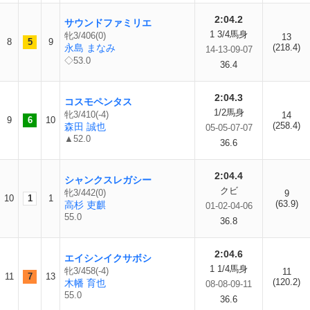
2:04.2
サウンドファミリエ
1 3/4馬身
牝3/406(0)
13
8
5
9
永島 まなみ
(218.4)
14-13-09-07
◇53.0
36.4
2:04.3
コスモペンタス
1/2馬身
牝3/410(-4)
14
9
6
10
(258.4)
森田 誠也
05-05-07-07
▲52.0
36.6
2:04.4
シャンクスレガシー
クビ
牝3/442(0)
9
10
1
1
(63.9)
高杉 吏麒
01-02-04-06
55.0
36.8
2:04.6
エイシンイクサボシ
1 1/4馬身
牝3/458(-4)
11
11
7
13
(120.2)
木幡 育也
08-08-09-11
55.0
36.6