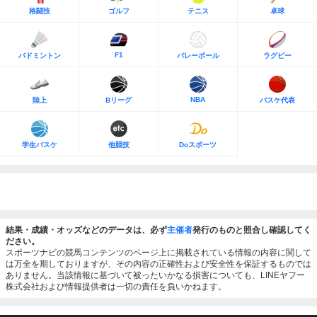
格闘技
ゴルフ
テニス
卓球
F1
バドミントン
バレーボール
ラグビー
NBA
陸上
Bリーグ
バスケ代表
学生バスケ
他競技
Doスポーツ
結果・成績・オッズなどのデータは、必ず
主催者
発行のものと照合し確認してく
ださい。
スポーツナビの競馬コンテンツのページ上に掲載されている情報の内容に関して
は万全を期しておりますが、その内容の正確性および安全性を保証するものでは
ありません。当該情報に基づいて被ったいかなる損害についても、LINEヤフー
株式会社および情報提供者は一切の責任を負いかねます。