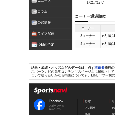
ニュース
1:02.7(12.8)
コラム
コーナー通過順位
公式情報
コーナー
ライブ配信
3コーナー
(*5,10,
1
4コーナー
(*5,10)
1
今日の予定
結果・成績・オッズなどのデータは、必ず
主催者
発行の
スポーツナビの競馬コンテンツのページ上に掲載されて
づいて被ったいかなる損害についても、LINEヤフー株
Facebook
野球
サ
スポーツナビ
プロ野球
J
公式ページ
MLB
海