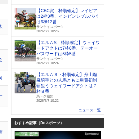
【CBC賞 枠順確定】レイピア
は2枠3番、インビンシブルパパ
は6枠12番
太
サンケイスポーツ
2026/8/7 10:26
【エルムS 枠順確定】ウェイワ
ードアクトは7枠8番、テーオー
パスワードは5枠5番
サンケイスポーツ
之
2026/8/7 10:24
【エルムＳ・枠順確定】舟山瑠
司
泉騎手との人馬ともに重賞初制
覇狙うウェイワードアクトは７
枠８番
一
馬トク報知
2026/8/7 10:22
ニュース一覧
おすすめ記事（Doスポーツ）
宏