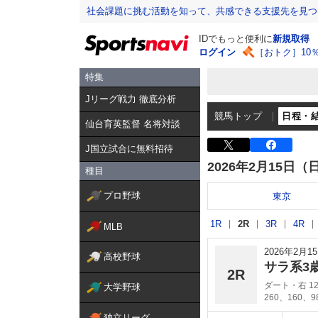
社会課題に挑む活動を知って、共感できる支援先を見つ
IDでもっと便利に
新規取得
ログイン
［おトク］10
特集
Jリーグ戦力 徹底分析
競馬トップ
日程・
仙台育英監督 名将対談
J国立試合に無料招待
2026年2月15日（
種目
プロ野球
東京
1R
2R
3R
4R
MLB
2026年2月
高校野球
サラ系3
2R
ダート・右 12
大学野球
260、160、
独立リーグ