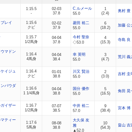
ノ
C.ルメール
1:15.5
02-03
1
奥村 豊
-
37.8
(2.4)
55.0
ャプレイ
1:15.6
菱田 裕二
02-02
6
加藤 公
クビ
37.9
(18.2)
55.0
ン
1:15.7
今村 聖奈
04-04
4
寺島 良
1/2馬身
37.8
(15.3)
◇53.0
ョウマドン
1:16.4
幸 英明
04-04
3
荒川 義
4馬身
38.4
(4.7)
55.0
ンケイジュ
1:16.4
川又 賢治
01-01
2
吉村 圭
クビ
38.8
(3.0)
55.0
カンパウダ
1:16.6
国分 優作
04-04
5
角田 晃
1 1/4馬身
38.8
(16.5)
55.0
ルガイザー
1:16.7
中井 裕二
07-07
9
宮本 博
1/2馬身
38.5
(38.4)
57.0
ルマティー
大久保 友
1:17.6
08-08
10
畠山 吉
雅
5馬身
38.8
(54.3)
▲52.0