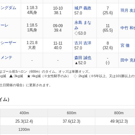
キングダム
1:18.3
城戸 義政
10-10
7
羽月 友
4馬身
38.1
(25.6)
57.0
永島 まな
オーレ
1:18.5
09-09
11
み
中竹 和
1馬身
39.4
(65.5)
◇53.0
ーシーザー
1:21.8
古川 吉洋
11-11
8
宮 徹
大差
40.0
(32.6)
57.0
タメンテ
森田 誠也
-
-
-
田中 克
(-)
▲52.0
はゴール前3ハロン（600m）のタイム。オッズは単勝オッズ。
2kg減
:3kg減
:4kg減（※女性騎手のみ）
:2kg減（※5年以上、又は101勝以上
土日開催の場合）に更新されます。
イム）
400m
600m
800m
25.3(12.4)
37.6(12.3)
49.9(12.3)
1200m