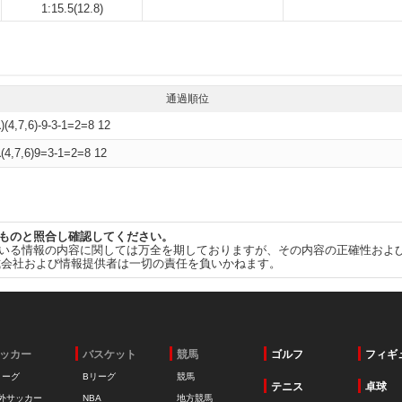
1:15.5(12.8)
通過順位
1
)(4,7,6)-9-3-1=2=8 12
1
(4,7,6)9=3-1=2=8 12
ものと照合し確認してください。
いる情報の内容に関しては万全を期しておりますが、その内容の正確性およ
式会社および情報提供者は一切の責任を負いかねます。
ッカー
バスケット
競馬
ゴルフ
フィギ
リーグ
Bリーグ
競馬
テニス
卓球
外サッカー
NBA
地方競馬