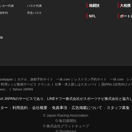
格闘技
大相撲
ッカー代表
バスケ代表
校年代
学生バスケ
NFL
ボート
to
kjapan
ホテル、旅館予約サイト 一休.com
レストラン予約サイト 一休.com レ
料理レシピ動画サービス クラシル
仕事・求人探しはスタンバイ
国内No.1女性向けメデ
st」
Yahoo! JAPAN
oo! JAPANのサービスであり、LINEヤフー株式会社がスポーツナビ株式会社と協
ンター
-
利用規約
-
会社概要
-
免責事項
-
広告掲載について
-
スタッフ募集
© Japan Racing Association.
© 毎日新聞社
© 株式会社グラッドキューブ
© Sportsnavi