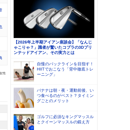
彦
也
【2026年上半期アイアン座談会】「なんじ
ゃこりゃ？」識者が驚いたコブラの3Dプリ
ンテッドアイアン、その実力とは
典
自慢のバックラインを目指す！
HIITでおこなう「背中徹底トレ
の女性
ーニング」
バナナは朝・夜・運動前後、い
つ食べるのがベスト？タイミン
グごとのメリット
ゴルフに必須なキングマッスル
とクイーンマッスルの鍛え方