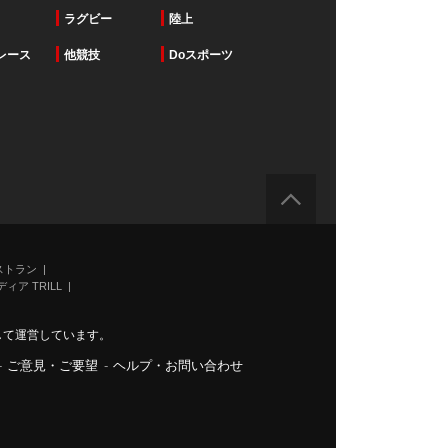
ラグビー
陸上
レース
他競技
Doスポーツ
ストラン
ィア TRILL
力して運営しています。
-
ご意見・ご要望
-
ヘルプ・お問い合わせ