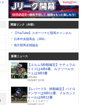
ード
関連リンク（外部）
【YouTube】スポーツナビ競馬チャンネル
日本中央競馬会（JRA）
地方競馬全国協会
新着ニュース
【エルムS枠順確定】ナチュラル
ライズは4枠4番、ルクソールカ
フェは3枠3番
netkeiba
2026/8/7 10:30
【レパードS 枠順確定】パイロ
マンサーは8枠11番、メルカント
ゥールは8枠12番
師
サンケイスポーツ
2026/8/7 10:27