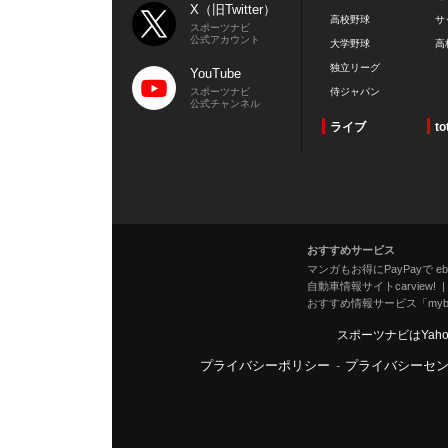
X（旧Twitter）
高校野球
サ
スポーツナビ
公式アカウント
大学野球
高
独立リーグ
YouTube
スポーツナビ
侍ジャパン
公式チャンネル
ライブ
to
おすすめサービス
マンガもお得にPayPayで eboo
自動車情報サイトcarview!
おすすめ情報サービス「mybe
スポーツナビはYah
プライバシーポリシー
-
プライバシーセ