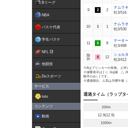
Bリーグ
ナムラ
9
2
2
牡3/516
NBA
ナムラ
10
1
1
バスケ代表
牝3/530
学生バスケ
テーオ
11
6
8
牡3/498
NFL
ショル
除
8
12
外
牝3/412
他競技
※Bはブリンカーの有無。上3F
※減量表示は [
:1kg減
:
Doスポーツ
騎手のみ）] です。
※通過順位、人気は月曜午後（
サービス
通過タイム（ラップタ
toto
コンテンツ
200m
12.9(12.9)
動画
1000m