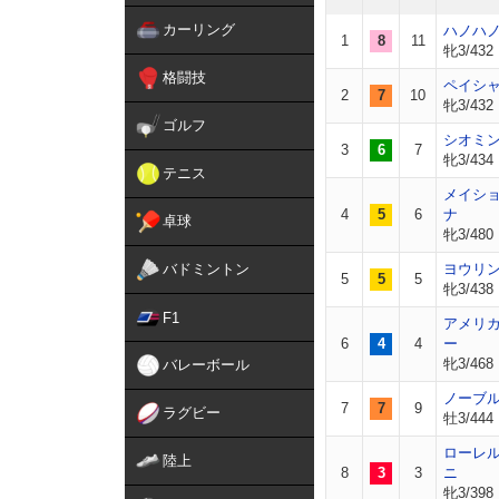
カーリング
ハノハ
1
8
11
牝3/432
格闘技
ペイシ
2
7
10
牝3/432
ゴルフ
シオミ
3
6
7
牝3/434
テニス
メイシ
4
5
6
ナ
卓球
牝3/480
バドミントン
ヨウリ
5
5
5
牝3/438
F1
アメリ
6
4
4
ー
牝3/468
バレーボール
ノーブ
7
7
9
ラグビー
牡3/444
ローレ
陸上
8
3
3
ニ
牝3/398