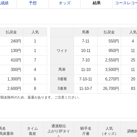
戦成績
予想
オッズ
結果
コースレコ
払戻金
人気
馬番
払戻金
人気
240円
1
7-11
550円
4
130円
1
10-11
950円
11
ワイド
410円
7
7-10
2,550円
25
300円
4
馬単
11-10
3,500円
11
1,300円
6
3連複
7-10-11
6,270円
20
2,600円
8
3連単
11-10-7
26,700円
83
号が競走除外のため、返還があります。ご注意ください。
通過順位
馬名
タイム
騎手名
人気
上がり3Fタイ
調教
馬体重/B
着差
斤量
（オッズ）
ム