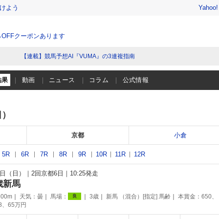
けよう
Yahoo
％OFFクーポンあります
【連載】競馬予想AI『VUMA』の3連複指南
結果
動画
ニュース
コラム
公式情報
日）
京都
小倉
5R
6R
7R
8R
9R
10R
11R
12R
15日（日）
2回京都6日
10:25発走
歳新馬
00m
天気：
曇
馬場：
3歳
新馬 （混合）[指定] 馬齢
本賞金：650、
良
98、65万円