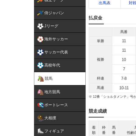
出馬表
対
侍ジャパン
払戻金
Jリーグ
馬番
海外サッカー
11
単勝
11
サッカー代表
複勝
10
高校年代
7
競馬
枠連
7-8
馬連
10-11
地方競馬
※ 12番「ショルタメンテ」
ボートレース
競走成績
大相撲
着
枠
馬
フィギュア
順
番
番
性齢/