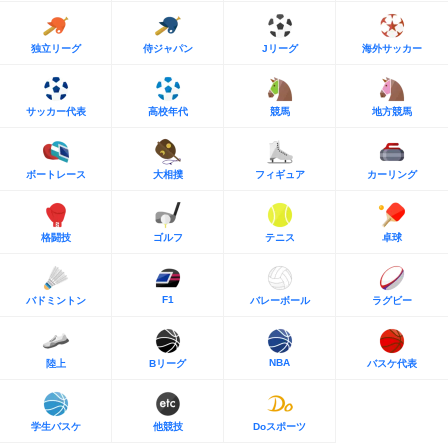
独立リーグ
侍ジャパン
Jリーグ
海外サッカー
サッカー代表
高校年代
競馬
地方競馬
ボートレース
大相撲
フィギュア
カーリング
格闘技
ゴルフ
テニス
卓球
F1
バドミントン
バレーボール
ラグビー
NBA
陸上
Bリーグ
バスケ代表
学生バスケ
他競技
Doスポーツ