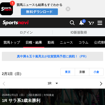
競馬ニュースも結果もすぐわかる
閉じる
スポーツナビ
検索
通知
i
ログイン
ID新規取得
競馬トップ
日程・結果
動画
ニュース
コラム
公式情
真中満＆五十嵐亮太が佐賀競馬予想に挑戦！（PR）
東京
京都
小倉
2月1日（日）
2026年2月1日（日）
2回京都2日
9:55発走
1R サラ系3歳未勝利