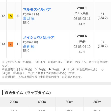
2:00.1
マルモズイルバア
2 1/2馬身
牝3/406(-6)
11
12
5
6
(234.2)
富田 暁
06-06-08-11
55.0
41.2
2:00.6
メイショウバルキア
3馬身
牝3/420(0)
8
13
7
11
(110.7)
高倉 稜
03-03-04-10
55.0
42.1
※Bはブリンカーの有無。上3Fはゴール前3ハロン（600m）のタイム。オッズは単勝オ
ッズ。
※減量表示は [
:1kg減
:2kg減
:3kg減
:4kg減（※女性騎手のみ）
:2kg減（※5年以上、又は101勝以上の女性騎手のみ）] です。
※通過順位、人気は月曜午後（土日開催の場合）に更新されます。
通過タイム（ラップタイム）
200m
400m
600m
800m