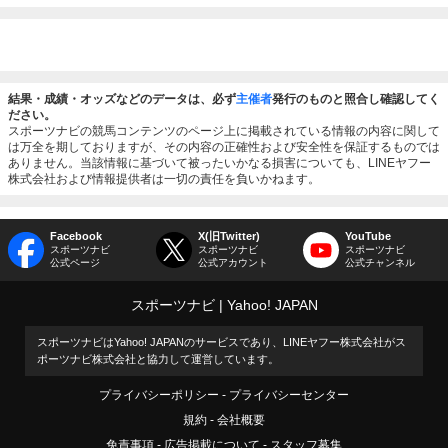
結果・成績・オッズなどのデータは、必ず
主催者
発行のものと照合し確認してく
ださい。
スポーツナビの競馬コンテンツのページ上に掲載されている情報の内容に関して
は万全を期しておりますが、その内容の正確性および安全性を保証するものでは
ありません。当該情報に基づいて被ったいかなる損害についても、LINEヤフー
株式会社および情報提供者は一切の責任を負いかねます。
Facebook
X(旧Twitter)
YouTube
スポーツナビ
スポーツナビ
スポーツナビ
公式ページ
公式アカウント
公式チャンネル
スポーツナビ
Yahoo! JAPAN
スポーツナビはYahoo! JAPANのサービスであり、LINEヤフー株式会社がス
ポーツナビ株式会社と協力して運営しています。
プライバシーポリシー
プライバシーセンター
規約
会社概要
免責事項
広告掲載について
スタッフ募集