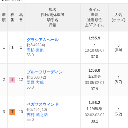
馬名
タイム
着
枠
馬
性齢/馬体重/B
着差
人気
順
番
番
騎手名
通過順位
(オッズ)
斤量
上3Fタイム
1:55.9
グラシアムヘール
-
牝3/492(-4)
3
1
1
1
(6.5)
高杉 吏麒
10-10-08-07
55.0
37.0
1:56.0
プルーフリーディン
1/2馬身
牝3/500(+2)
4
2
8
12
(8.7)
団野 大成
03-05-02-01
55.0
37.9
1:56.2
ペガサスウィンド
1 1/4馬身
牝3/494(-10)
2
3
7
10
(5.2)
吉村 誠之助
02-02-02-02
55.0
38.1