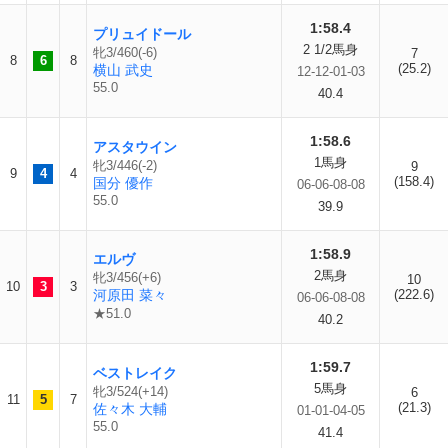
1:58.4
プリュイドール
2 1/2馬身
牝3/460(-6)
7
8
6
8
(25.2)
横山 武史
12-12-01-03
55.0
40.4
1:58.6
アスタウイン
1馬身
牝3/446(-2)
9
9
4
4
(158.4)
国分 優作
06-06-08-08
55.0
39.9
1:58.9
エルヴ
2馬身
牝3/456(+6)
10
10
3
3
河原田 菜々
(222.6)
06-06-08-08
★51.0
40.2
1:59.7
ベストレイク
5馬身
牝3/524(+14)
6
11
5
7
(21.3)
佐々木 大輔
01-01-04-05
55.0
41.4