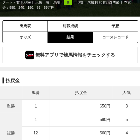
ダート・右 1800m
天気：
晴
馬場：
3歳
未勝利 牝 [指定] 馬齢
本賞
良
金：590、240、150、89、59万円
出馬表
対戦成績
予想
オッズ
結果
コースレコード
無料アプリで競馬情報をチェックする
払戻金
馬番
払戻金
人気
単勝
1
650円
3
1
590円
5
複勝
12
560円
4