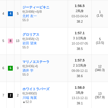
1:56.5
ジーティービキニ
2馬身
牝3/498(+4)/B
1
4
4
5
(1.6)
北村 友一
03-03-04-04
55.0
38.2
1:57.1
グロリアス
3 1/2馬身
牝3/458(+2)
5
5
8
13
(13.5)
岩田 望来
10-10-07-05
55.0
38.5
1:57.5
マリノエステーラ
2 1/2馬身
牝3/436(-4)
12
6
6
9
(340.3)
酒井 学
09-09-12-11
55.0
38.6
1:58.0
ホワイトラバーズ
3馬身
牝3/480(0)
13
7
2
2
(357.9)
川端 海翼
13-13-12-11
▲52.0
39.1