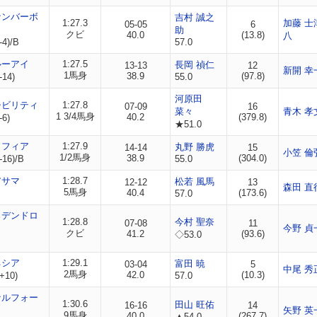
ナンバーボ
吉村 誠之
1:27.3
加藤 士
05-05
6
助
クビ
40.0
(13.8)
八
-4)/B
57.0
ルーアイ
1:27.5
長岡 禎仁
13-13
12
新開 幸
1馬身
38.9
(97.8)
-14)
55.0
河原田
シビリティ
1:27.8
07-09
16
菜々
青木 孝
1 3/4馬身
40.2
(379.8)
-6)
★51.0
ソフィア
1:27.9
丸野 勝虎
14-14
15
小笠 倫
1/2馬身
38.9
(304.0)
-16)/B
55.0
アサマ
1:28.7
松若 風馬
12-12
13
森田 直
5馬身
40.4
(173.6)
57.0
カデンドロ
1:28.8
今村 聖奈
07-08
11
今野 貞
クビ
41.2
(93.6)
◇53.0
ネシア
1:29.1
富田 暁
03-04
5
中尾 秀
2馬身
42.0
(10.3)
+10)
57.0
ナルフォー
1:30.6
田山 旺佑
16-16
14
矢野 英
9馬身
40.0
(267.7)
▲54.0