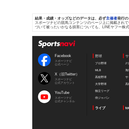
結果・成績・オッズなどのデータは、必ず
主催者
発行の
スポーツナビの競馬コンテンツのページ上に掲載されて
づいて被ったいかなる損害についても、LINEヤフー株
Facebook
野球
サ
スポーツナビ
プロ野球
J
公式ページ
MLB
海
X（旧Twitter）
高校野球
サ
スポーツナビ
公式アカウント
大学野球
高
独立リーグ
YouTube
スポーツナビ
侍ジャパン
公式チャンネル
ライブ
to