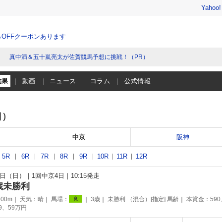
Yahoo
％OFFクーポンあります
真中満＆五十嵐亮太が佐賀競馬予想に挑戦！（PR）
結果
動画
ニュース
コラム
公式情報
日）
中京
阪神
5R
6R
7R
8R
9R
10R
11R
12R
22日（日）
1回中京4日
10:15発走
歳未勝利
00m
天気：
晴
馬場：
3歳
未勝利 （混合）[指定] 馬齢
本賞金：590
良
89、59万円