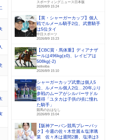
スポーティングニュース日本版
2026/8/9 15:24
二
【英・シャーガーカップ】個人
戦でルメール騎手2位、武豊騎手
夫
は5位タイ
中日スポーツ
2026/8/9 15:23
人
【CBC賞・馬体重】ディアナザ
ールは496kg(±0)、レイピアは
508kg(-2)
史
netkeiba
2026/8/9 15:10
シャーガーカップ武豊は個人5
位、ルメール個人2位…20年ぶり
参戦のムーアがシルバーサドル
太
獲得「ユタカは子供の頃に憧れ
た騎手」
競馬のおはなし
実
2026/8/9 15:04
【阪神アーバン競馬プレーバッ
ク】今週の佐々木世麗＆塩津璃
菜 佐々木は週間2勝、塩津は3