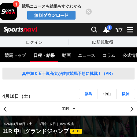
競馬ニュースも結果もすぐわかる
閉じる
スポーツナビ
検索
通知
i
ログイン
ID新規取得
競馬トップ
日程・結果
動画
ニュース
コラム
公式情
真中満＆五十嵐亮太が佐賀競馬予想に挑戦！（PR）
福島
中山
阪神
4月18日（土）
2026年4月18日（土）
3回中山7日
15:40発走
11R 中山グランドジャンプ
J・GI