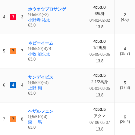
4:53.0
ホウオウプロサンゲ
6馬身
牡5/504(+2)
2
4
3
3
(4.6)
小野寺 祐太
04-02-02-02
63.0
13.8
4:53.0
ネビーイーム
1/2馬身
牡8/540(-4)/B
4
5
7
7
(15.7)
小牧 加矢太
05-05-05-06
63.0
13.8
4:53.5
サンデイビス
2 1/2馬身
牡8/520(+4)
5
6
4
4
(17.8)
上野 翔
01-01-03-05
63.0
13.8
4:53.5
ヘザルフェン
アタマ
牡5/510(-4)
6
7
7
8
(25.4)
森 一馬
07-06-05-07
63.0
13.8