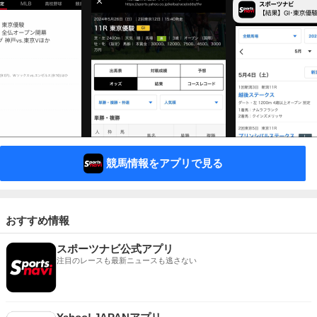
競馬情報をアプリで見る
おすすめ情報
スポーツナビ公式アプリ
注目のレースも最新ニュースも逃さない