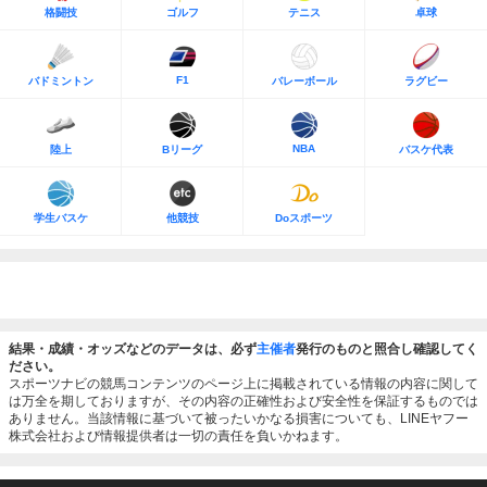
格闘技
ゴルフ
テニス
卓球
F1
バドミントン
バレーボール
ラグビー
NBA
陸上
Bリーグ
バスケ代表
学生バスケ
他競技
Doスポーツ
結果・成績・オッズなどのデータは、必ず
主催者
発行のものと照合し確認してく
ださい。
スポーツナビの競馬コンテンツのページ上に掲載されている情報の内容に関して
は万全を期しておりますが、その内容の正確性および安全性を保証するものでは
ありません。当該情報に基づいて被ったいかなる損害についても、LINEヤフー
株式会社および情報提供者は一切の責任を負いかねます。