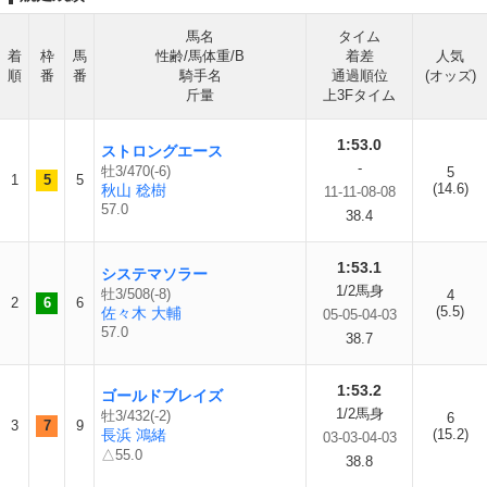
馬名
タイム
着
枠
馬
性齢/馬体重/B
着差
人気
順
番
番
騎手名
通過順位
(オッズ)
斤量
上3Fタイム
1:53.0
ストロングエース
-
牡3/470(-6)
5
1
5
5
(14.6)
秋山 稔樹
11-11-08-08
57.0
38.4
1:53.1
システマソラー
1/2馬身
牡3/508(-8)
4
2
6
6
(5.5)
佐々木 大輔
05-05-04-03
57.0
38.7
1:53.2
ゴールドブレイズ
1/2馬身
牡3/432(-2)
6
3
7
9
長浜 鴻緒
(15.2)
03-03-04-03
△55.0
38.8