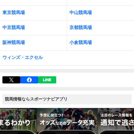
東京競馬場
中山競馬場
中京競馬場
京都競馬場
阪神競馬場
小倉競馬場
ウィンズ・エクセル
競馬情報ならスポーツナビアプリ