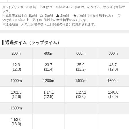
※Bはブリンカーの有無。上3Fはゴール前3ハロン（600m）のタイム。オッズは単勝オ
ッズ。
※減量表示は [
:1kg減
:2kg減
:3kg減
:4kg減（※女性騎手のみ）
:2kg減（※5年以上、又は101勝以上の女性騎手のみ）] です。
※通過順位、人気は月曜午後（土日開催の場合）に更新されます。
通過タイム（ラップタイム）
200m
400m
600m
800m
12.3
23.7
35.9
48.7
(12.3)
(11.4)
(12.2)
(12.8)
1000m
1200m
1400m
1600m
1:01.3
1:14.1
1:27.1
1:40.0
(12.6)
(12.8)
(13.0)
(12.9)
1800m
1:53.0
(13.0)