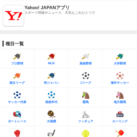
Yahoo! JAPANアプリ
スポーツ情報やニュース、天気もこれひとつで
種目一覧
MLB
プロ野球
高校野球
大学野球
独立リーグ
侍ジャパン
Jリーグ
海外サッカー
サッカー代表
高校年代
競馬
地方競馬
ボートレース
大相撲
フィギュア
カーリング