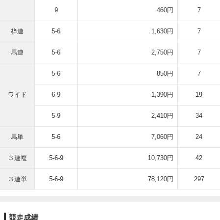
9
460円
7
枠連
5-6
1,630円
7
馬連
5-6
2,750円
7
5-6
850円
7
ワイド
6-9
1,390円
19
5-9
2,410円
34
馬単
5-6
7,060円
24
３連複
5-6-9
10,730円
42
３連単
5-6-9
78,120円
297
競走成績