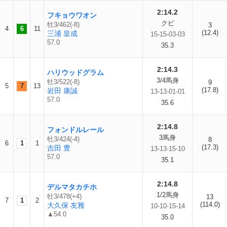
2:14.2
フキョウワオン
クビ
牡3/462(-8)
3
4
6
11
(12.4)
三浦 皇成
15-15-03-03
57.0
35.3
2:14.3
ハリウッドグラム
3/4馬身
牡3/522(-8)
9
5
7
13
(17.8)
岩田 康誠
13-13-01-01
57.0
35.6
2:14.8
フォンドルレール
3馬身
牡3/424(-4)
8
6
1
1
(17.3)
吉田 豊
13-13-15-10
57.0
35.1
2:14.8
デルマタカチホ
1/2馬身
牡3/478(+4)
13
7
1
2
(114.0)
大久保 友雅
10-10-15-14
▲54.0
35.0