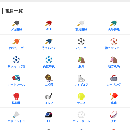
種目一覧
MLB
プロ野球
高校野球
大学野球
独立リーグ
侍ジャパン
Jリーグ
海外サッカー
サッカー代表
高校年代
競馬
地方競馬
ボートレース
大相撲
フィギュア
カーリング
格闘技
ゴルフ
テニス
卓球
F1
バドミントン
バレーボール
ラグビー