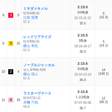
2:15.0
ミサダメキメル
3/4馬身
牡3/448(-8)
6
8
3
5
(15.3)
江田 照男
15-15-11-12
57.0
35.5
2:15.5
レッドリアライズ
3馬身
牡3/406(-6)
5
9
5
10
(14.1)
横山 和生
18-18-18-17
57.0
35.0
2:15.6
ノーブルジャッカル
3/4馬身
せん3/466(-4)/B
14
10
2
4
(140.1)
横山 琉人
10-10-13-14
57.0
36.0
2:15.8
ラスターヴァース
1 1/2馬身
牝3/472(+2)
12
11
8
18
(56.2)
木幡 巧也
07-07-05-06
55.0
36.7