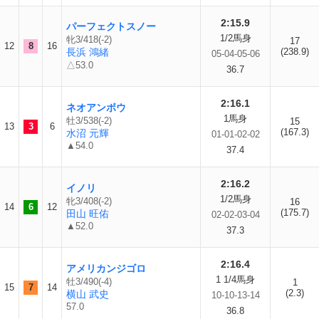
2:15.9
パーフェクトスノー
1/2馬身
牝3/418(-2)
17
12
8
16
長浜 鴻緒
(238.9)
05-04-05-06
△53.0
36.7
2:16.1
ネオアンボウ
1馬身
牡3/538(-2)
15
13
3
6
(167.3)
水沼 元輝
01-01-02-02
▲54.0
37.4
2:16.2
イノリ
1/2馬身
牝3/408(-2)
16
14
6
12
(175.7)
田山 旺佑
02-02-03-04
▲52.0
37.3
2:16.4
アメリカンジゴロ
1 1/4馬身
牡3/490(-4)
1
15
7
14
(2.3)
横山 武史
10-10-13-14
57.0
36.8