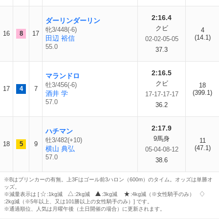
2:16.4
ダーリンダーリン
クビ
牝3/448(-6)
4
16
8
17
(14.1)
田辺 裕信
02-02-05-05
55.0
37.3
2:16.5
マランドロ
クビ
牡3/456(-6)
18
17
4
7
(399.1)
酒井 学
17-17-17-17
57.0
36.2
2:17.9
ハチマン
9馬身
牡3/482(+10)
11
18
5
9
(47.1)
横山 典弘
05-04-08-12
57.0
38.6
※Bはブリンカーの有無。上3Fはゴール前3ハロン（600m）のタイム。オッズは単勝オ
ッズ。
※減量表示は [
:1kg減
:2kg減
:3kg減
:4kg減（※女性騎手のみ）
:2kg減（※5年以上、又は101勝以上の女性騎手のみ）] です。
※通過順位、人気は月曜午後（土日開催の場合）に更新されます。