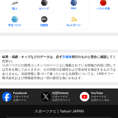
NBA
陸上
Bリーグ
バスケ代表
学生バスケ
他競技
Doスポーツ
結果・成績・オッズなどのデータは、必ず
主催者
発行のものと照合し確認してく
ださい。
スポーツナビの競馬コンテンツのページ上に掲載されている情報の内容に関して
は万全を期しておりますが、その内容の正確性および安全性を保証するものでは
ありません。当該情報に基づいて被ったいかなる損害についても、LINEヤフー
株式会社および情報提供者は一切の責任を負いかねます。
Facebook
X(旧Twitter)
YouTube
スポーツナビ
スポーツナビ
スポーツナビ
公式ページ
公式アカウント
公式チャンネル
スポーツナビ
Yahoo! JAPAN