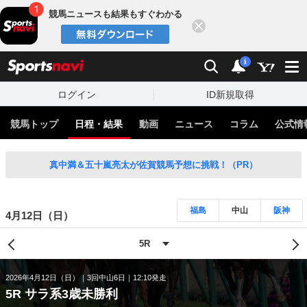
競馬ニュースも結果もすぐわかる
閉じる
スポーツナビ
検索
通知
i
ログイン
ID新規取得
競馬トップ
日程・結果
動画
ニュース
コラム
公式情
真中満＆五十嵐亮太が佐賀競馬予想に挑戦！（PR）
福島
中山
阪神
4月12日（日）
2026年4月12日（日）
3回中山6日
12:10発走
5R サラ系3歳未勝利