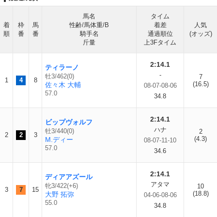
馬名
タイム
着
枠
馬
性齢/馬体重/B
着差
人気
順
番
番
騎手名
通過順位
(オッズ)
斤量
上3Fタイム
2:14.1
ティラーノ
-
牡3/462(0)
7
1
4
8
(16.5)
佐々木 大輔
08-07-08-06
57.0
34.8
2:14.1
ビップヴォルフ
ハナ
牡3/440(0)
2
2
2
3
(4.3)
M.ディー
08-07-11-10
57.0
34.6
2:14.1
ディアアズール
アタマ
牝3/422(+6)
10
3
7
15
(18.8)
大野 拓弥
04-06-08-06
55.0
34.8