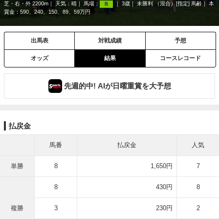
芝・右・外 2200m
天気：
晴
馬場：
3歳
未勝利 （混合）[指定] 馬齢
本
良
賞金：590、240、150、89、59万円
出馬表
対戦成績
予想
オッズ
結果
コースレコード
先週的中! AIが日曜重賞を大予想
払戻金
馬番
払戻金
人気
単勝
8
1,650円
7
8
430円
8
複勝
3
230円
2