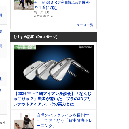
チ 新潟３Ｒの初陣は馬券圏外
の４着に沈む
馬トク報知
明
2026/8/8 11:26
ニュース一覧
徳
おすすめ記事（Doスポーツ）
龍
志
太
【2026年上半期アイアン座談会】「なんじ
ゃこりゃ？」識者が驚いたコブラの3Dプリ
ンテッドアイアン、その実力とは
自慢のバックラインを目指す！
HIITでおこなう「背中徹底トレ
の女性
ーニング」