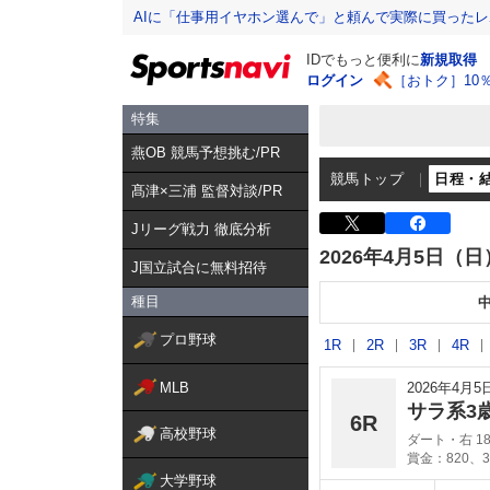
AIに「仕事用イヤホン選んで」と頼んで実際に買った
IDでもっと便利に
新規取得
ログイン
［おトク］10
特集
燕OB 競馬予想挑む/PR
競馬トップ
日程・
髙津×三浦 監督対談/PR
Jリーグ戦力 徹底分析
2026年4月5日（日
J国立試合に無料招待
種目
プロ野球
1R
2R
3R
4R
MLB
2026年4月
サラ系3
6R
高校野球
ダート・右 18
賞金：820、3
大学野球