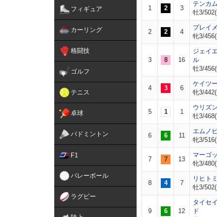
テンカ
1
2
3
フィギュア
牡3/502(
プレイ
カーリング
2
2
4
牝3/456(
格闘技
ジェイ
3
8
16
ル
牡3/456(
ゴルフ
ケイツ
4
3
6
テニス
牝3/442(
ウリズ
5
1
1
卓球
牡3/468(
エムノ
バドミントン
6
6
11
牝3/516(
マーゴ
F1
7
7
13
牝3/480(
バレーボール
リヒト
8
4
7
牡3/502(
ラグビー
タイセ
9
6
12
ド