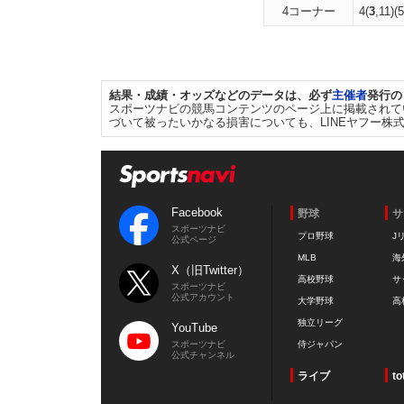
4コーナー
4(
3
,11)(
結果・成績・オッズなどのデータは、必ず
主催者
発行の
スポーツナビの競馬コンテンツのページ上に掲載されて
づいて被ったいかなる損害についても、LINEヤフー株
Facebook
野球
サ
スポーツナビ
プロ野球
J
公式ページ
MLB
海
X（旧Twitter）
高校野球
サ
スポーツナビ
公式アカウント
大学野球
高
独立リーグ
YouTube
スポーツナビ
侍ジャパン
公式チャンネル
ライブ
to