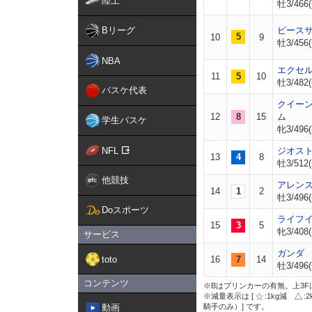
陸上
牡3/466(
Bリーグ
ピース
5
10
9
牡3/456(
NBA
エクセ
11
5
10
牡3/482(
バスケ代表
クイー
12
8
15
ム
学生バスケ
牝3/496(
NFL
ジオス
13
4
8
牡3/512(
他競技
アレン
14
1
2
牡3/496(
Doスポーツ
ライフ
15
3
5
牝3/408(
サービス
ガンダ
toto
16
7
14
牡3/496(
コンテンツ
※Bはブリンカーの有無。上3F
※減量表示は [
:1kg減
:
動画
騎手のみ）] です。