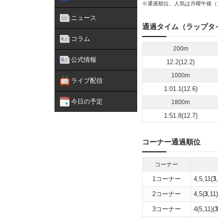
※通過順位、人気は月曜午後（
ニュース
通過タイム（ラップタ
コラム
200m
公式情報
12.2(12.2)
1000m
ライブ配信
1:01.1(12.6)
今日の予定
1800m
1:51.8(12.7)
コーナー通過順位
コーナー
1コーナー
4,5,11(
3
2コーナー
4,5(
3
,11
3コーナー
4(5,11)(
3