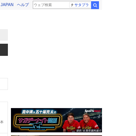
! JAPAN
ヘルプ
サタプラ
検索
本