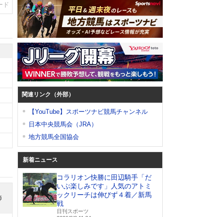
ード
関連リンク（外部）
【YouTube】スポーツナビ競馬チャンネル
日本中央競馬会（JRA）
地方競馬全国協会
新着ニュース
コラリオン快勝に田辺騎手「だ
いぶ楽しみです」人気のアトミ
ックリーチは伸びず４着／新馬
師
戦
日刊スポーツ