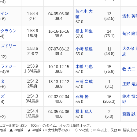
+4)
佐々木 大
サイン
1:53.4
04-05-06-06
13
浅利 英
輔
クビ
39.4
(52.5)
+6)
57.0
ルクラウン
1:53.6
横山 和生
16-16-16-16
14
菊沢 隆
1馬身
38.6
(76.1)
-4)
57.0
ンズドリー
1:53.6
大久保 
小崎 綾也
07-07-08-12
11
アタマ
39.4
(48.8)
55.0
志
-12)
トラテジー
1:53.9
木幡 巧也
10-10-12-15
15
牧 光二
1 3/4馬身
39.5
(76.9)
+4)/B
57.0
スター
1:54.2
三浦 皇成
13-13-12-12
1
庄野 靖
2馬身
39.9
(3.1)
+6)
57.0
イズ
1:54.3
鈴木 慎
石橋 脩
02-02-02-04
16
3/4馬身
40.6
(265.3)
-4)
55.0
郎
1:54.4
横山 琉人
04-05-04-06
2
斎藤 誠
1/2馬身
40.6
(5.0)
+2)
57.0
はゴール前3ハロン（600m）のタイム。オッズは単勝オッズ。
2kg減
:3kg減
:4kg減（※女性騎手のみ）
:2kg減（※5年以上、又は101勝以上