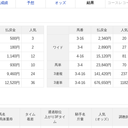
戦成績
予想
オッズ
結果
コースレコ
払戻金
人気
馬番
払戻金
人気
500円
3
3-16
2,340円
20
180円
2
3-4
2,890円
27
ワイド
1,140円
12
4-16
15,120円
81
930円
10
馬単
3-4
23,840円
70
9,460円
24
3連複
3-4-16
141,420円
237
12,520円
36
3連単
3-4-16
676,650円
1182
通過順位
馬名
タイム
騎手名
人気
上がり3Fタイ
調教
馬体重/B
着差
斤量
（オッズ）
ム