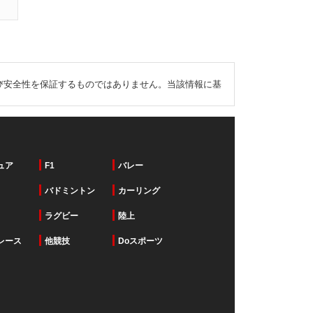
び安全性を保証するものではありません。当該情報に基
ュア
F1
バレー
バドミントン
カーリング
ラグビー
陸上
レース
他競技
Doスポーツ