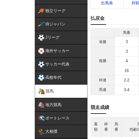
出馬表
対
独立リーグ
払戻金
侍ジャパン
馬番
Jリーグ
3
単勝
海外サッカー
3
複勝
4
サッカー代表
16
高校年代
枠連
2-2
馬連
3-4
競馬
地方競馬
競走成績
ボートレース
着
枠
馬
順
番
番
性齢/
大相撲