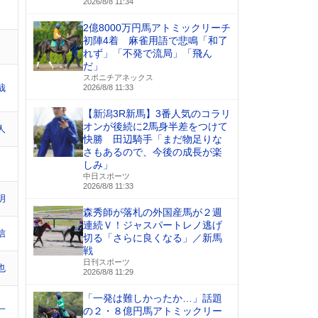
2026/8/8 11:34
2億8000万円馬アトミックリーチ
初陣4着 麻雀用語で悲鳴「和了
れず」「不発で流局」「飛ん
だ」
スポニチアネックス
哉
2026/8/8 11:33
【新潟3R新馬】3番人気のコラリ
オンが後続に2馬身半差をつけて
人
快勝 田辺騎手「まだ物足りな
さもあるので、今後の成長が楽
しみ」
中日スポーツ
2026/8/8 11:33
明
森秀師が落札の外国産馬が２週
連続Ｖ！ジャスパートレノ逃げ
信
切る「さらに良くなる」／新馬
戦
日刊スポーツ
也
2026/8/8 11:29
「一発は難しかったか…」話題
一
の２・８億円馬アトミックリー