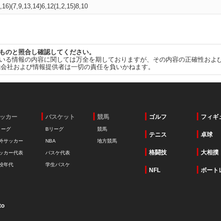
5,16)(7,9,13,14)6,12(1,2,15)8,10
ものと照合し確認してください。
いる情報の内容に関しては万全を期しておりますが、その内容の正確性およ
式会社および情報提供者は一切の責任を負いかねます。
ッカー
バスケット
競馬
ゴルフ
フィギ
リーグ
Bリーグ
競馬
テニス
卓球
外サッカー
NBA
地方競馬
格闘技
大相撲
ッカー代表
バスケ代表
校年代
学生バスケ
NFL
ボート
to