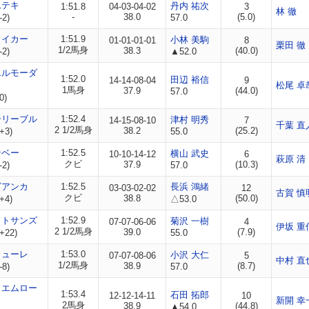
ムテキ
丹内 祐次
1:51.8
04-03-04-02
3
林 徹
-
38.0
(5.0)
-2)
57.0
メイカー
1:51.9
小林 美駒
01-01-01-01
8
栗田 徹
1/2馬身
38.3
(40.0)
-2)
▲52.0
エルモーダ
1:52.0
田辺 裕信
14-14-08-04
9
松尾 卓
1馬身
37.9
(44.0)
57.0
0)
ーリーブル
1:52.4
津村 明秀
14-15-08-10
7
千葉 直
2 1/2馬身
38.2
(25.2)
+3)
55.0
ンベー
1:52.5
横山 武史
10-10-14-12
6
萩原 清
クビ
37.9
(10.3)
-2)
57.0
ビアンカ
1:52.5
長浜 鴻緒
03-03-02-02
12
古賀 慎
クビ
38.8
(50.0)
+4)
△53.0
ットサンズ
1:52.9
菊沢 一樹
07-07-06-06
4
伊坂 重
2 1/2馬身
39.0
(7.9)
+22)
55.0
ミューレ
1:53.0
小沢 大仁
07-07-08-06
5
中村 直
1/2馬身
38.9
(8.7)
-8)
57.0
イエムロー
1:53.4
石田 拓郎
12-12-14-11
10
新開 幸
2馬身
38.9
(44.8)
▲54.0