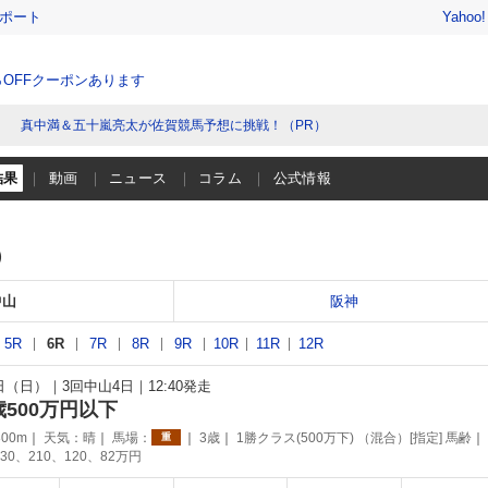
レポート
Yahoo
％OFFクーポンあります
真中満＆五十嵐亮太が佐賀競馬予想に挑戦！（PR）
結果
動画
ニュース
コラム
公式情報
）
中山
阪神
5R
6R
7R
8R
9R
10R
11R
12R
5日（日）
3回中山4日
12:40発走
歳500万円以下
00m
天気：
晴
馬場：
3歳
1勝クラス(500万下) （混合）[指定] 馬齢
重
30、210、120、82万円