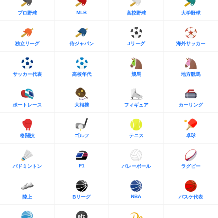
MLB
プロ野球
高校野球
大学野球
独立リーグ
侍ジャパン
Jリーグ
海外サッカー
サッカー代表
高校年代
競馬
地方競馬
ボートレース
大相撲
フィギュア
カーリング
格闘技
ゴルフ
テニス
卓球
F1
バドミントン
バレーボール
ラグビー
NBA
陸上
Bリーグ
バスケ代表