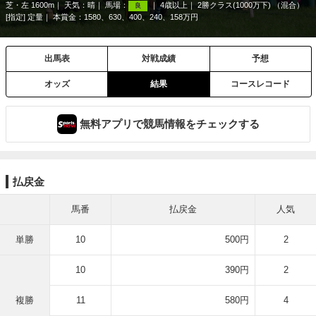
芝・左 1600m
天気：
晴
馬場：
4歳以上
2勝クラス(1000万下) （混合）
良
[指定] 定量
本賞金：1580、630、400、240、158万円
出馬表
対戦成績
予想
オッズ
結果
コースレコード
無料アプリで競馬情報をチェックする
払戻金
馬番
払戻金
人気
単勝
10
500円
2
10
390円
2
複勝
11
580円
4