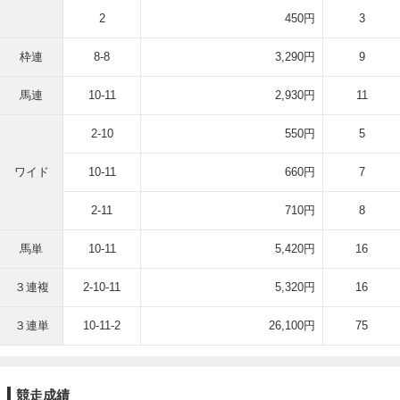
2
450円
3
枠連
8-8
3,290円
9
馬連
10-11
2,930円
11
2-10
550円
5
ワイド
10-11
660円
7
2-11
710円
8
馬単
10-11
5,420円
16
３連複
2-10-11
5,320円
16
３連単
10-11-2
26,100円
75
競走成績