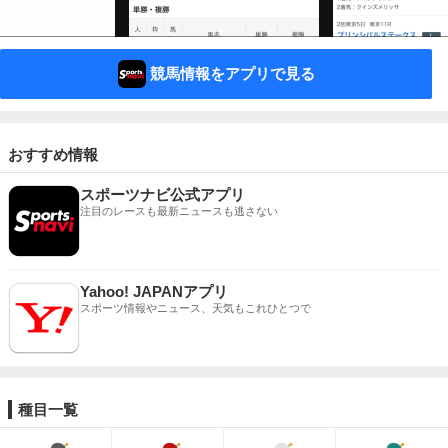
競馬情報をアプリで見る
おすすめ情報
スポーツナビ公式アプリ
注目のレースも最新ニュースも逃さない
Yahoo! JAPANアプリ
スポーツ情報やニュース、天気もこれひとつで
種目一覧