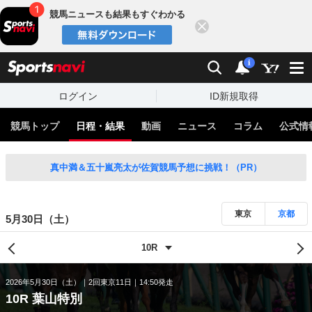
競馬ニュースも結果もすぐわかる
閉じる
スポーツナビ
検索
通知
i
ログイン
ID新規取得
競馬トップ
日程・結果
動画
ニュース
コラム
公式情
真中満＆五十嵐亮太が佐賀競馬予想に挑戦！（PR）
東京
京都
5月30日（土）
2026年5月30日（土）
2回東京11日
14:50発走
10R 葉山特別