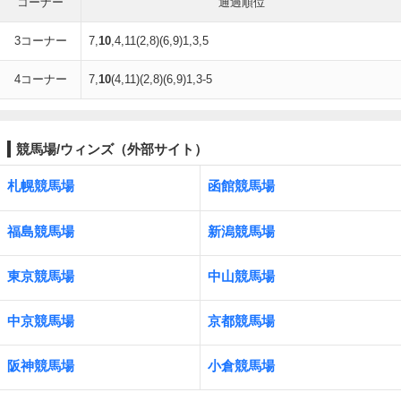
コーナー
通過順位
3コーナー
7,
10
,4,11(2,8)(6,9)1,3,5
4コーナー
7,
10
(4,11)(2,8)(6,9)1,3-5
競馬場/ウィンズ（外部サイト）
札幌競馬場
函館競馬場
福島競馬場
新潟競馬場
東京競馬場
中山競馬場
中京競馬場
京都競馬場
阪神競馬場
小倉競馬場