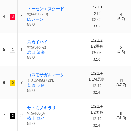
1:21.1
トーセンエスクード
クビ
牡6/450(-10)
4
4
3
4
(6.7)
D.レーン
02-02
58.0
33.2
1:21.2
スカイハイ
1/2馬身
牡5/548(-2)
2
5
1
1
(4.5)
岩田 望来
05-05
58.0
32.8
1:21.4
コスモサガルマータ
1 1/4馬身
せん6/498(+2)/B
11
6
5
7
(47.7)
菅原 明良
12-12
58.0
32.4
1:21.4
サトミノキラリ
1/2馬身
牡5/468(0)
9
7
2
2
(31.0)
横山 典弘
12-12
58.0
32.4