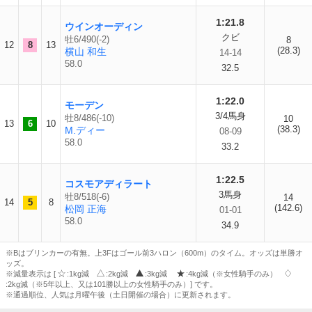
1:21.8
ウインオーディン
クビ
牡6/490(-2)
8
12
8
13
(28.3)
横山 和生
14-14
58.0
32.5
1:22.0
モーデン
3/4馬身
牡8/486(-10)
10
13
6
10
(38.3)
M.ディー
08-09
58.0
33.2
1:22.5
コスモアディラート
3馬身
牡8/518(-6)
14
14
5
8
(142.6)
松岡 正海
01-01
58.0
34.9
※Bはブリンカーの有無。上3Fはゴール前3ハロン（600m）のタイム。オッズは単勝オ
ッズ。
※減量表示は [
:1kg減
:2kg減
:3kg減
:4kg減（※女性騎手のみ）
:2kg減（※5年以上、又は101勝以上の女性騎手のみ）] です。
※通過順位、人気は月曜午後（土日開催の場合）に更新されます。