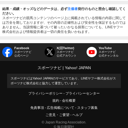
結果・成績・オッズなどのデータは、必ず
主催者
発行のものと照合し確認してく
ださい。
スポーツナビの競馬コンテンツのページ上に掲載されている情報の内容に関して
は万全を期しておりますが、その内容の正確性および安全性を保証するものでは
ありません。当該情報に基づいて被ったいかなる損害についても、LINEヤフー
株式会社および情報提供者は一切の責任を負いかねます。
Facebook
X(旧Twitter)
YouTube
スポーツナビ
スポーツナビ
スポーツナビ
公式ページ
公式アカウント
公式チャンネル
スポーツナビ
Yahoo! JAPAN
スポーツナビはYahoo! JAPANのサービスであり、LINEヤフー株式会社がス
ポーツナビ株式会社と協力して運営しています。
プライバシーポリシー
プライバシーセンター
規約
会社概要
免責事項
広告掲載について
スタッフ募集
ご意見・ご要望
ヘルプ
© Japan Racing Association.
© 毎日新聞社