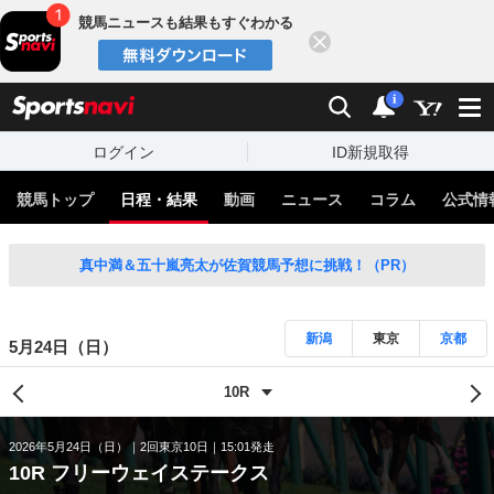
競馬ニュースも結果もすぐわかる
閉じる
スポーツナビ
検索
通知
i
ログイン
ID新規取得
競馬トップ
日程・結果
動画
ニュース
コラム
公式情
真中満＆五十嵐亮太が佐賀競馬予想に挑戦！（PR）
新潟
東京
京都
5月24日（日）
2026年5月24日（日）
2回東京10日
15:01発走
10R フリーウェイステークス