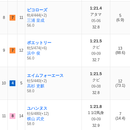
1:21.4
ピコローズ
アタマ
牝4/444(+2)
5
8
7
11
(6.9)
三浦 皇成
05-06
56.0
32.8
1:21.5
ポエットリー
クビ
牝5/474(+6)
13
9
7
12
(88.6)
浜中 俊
09-09
56.0
32.7
1:21.5
エイムフォーエース
クビ
牡5/440(+2)
12
10
4
5
(73.1)
高杉 吏麒
09-08
58.0
32.8
1:21.8
ユハンヌス
1 1/2馬身
牡6/480(+12)
7
11
8
14
(14.4)
横山 武史
09-09
58.0
32.9