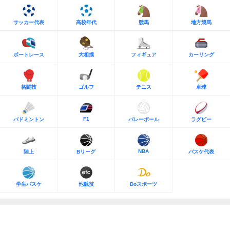
サッカー代表
高校年代
競馬
地方競馬
ボートレース
大相撲
フィギュア
カーリング
格闘技
ゴルフ
テニス
卓球
F1
バドミントン
バレーボール
ラグビー
NBA
陸上
Bリーグ
バスケ代表
学生バスケ
他競技
Doスポーツ