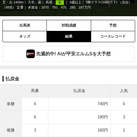
芝・左 1400m
天気：
曇
馬場：
4歳以上
3勝クラス(1600万下) （混合）
良
（特指） 定量
本賞金：1870、750、470、280、187万円
出馬表
対戦成績
予想
オッズ
結果
コースレコード
先週的中! AIが平安エルムSを大予想
払戻金
馬番
払戻金
人気
単勝
6
740円
6
6
190円
3
複勝
3
160円
1