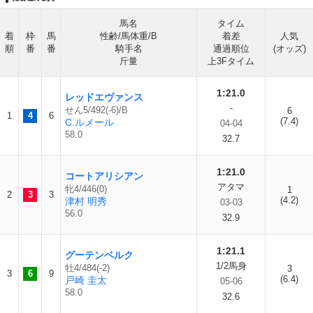
馬名
タイム
着
枠
馬
性齢/馬体重/B
着差
人気
順
番
番
騎手名
通過順位
(オッズ)
斤量
上3Fタイム
1:21.0
レッドエヴァンス
-
せん5/492(-6)/B
6
1
4
6
(7.4)
C.ルメール
04-04
58.0
32.7
1:21.0
コートアリシアン
アタマ
牝4/446(0)
1
2
3
3
(4.2)
津村 明秀
03-03
56.0
32.9
1:21.1
グーテンベルク
1/2馬身
牡4/484(-2)
3
3
6
9
(6.4)
戸崎 圭太
05-06
58.0
32.6