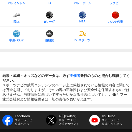
F1
バドミントン
バレーボール
ラグビー
NBA
陸上
Bリーグ
バスケ代表
学生バスケ
他競技
Doスポーツ
結果・成績・オッズなどのデータは、必ず
主催者
発行のものと照合し確認してく
ださい。
スポーツナビの競馬コンテンツのページ上に掲載されている情報の内容に関して
は万全を期しておりますが、その内容の正確性および安全性を保証するものでは
ありません。当該情報に基づいて被ったいかなる損害についても、LINEヤフー
株式会社および情報提供者は一切の責任を負いかねます。
Facebook
X(旧Twitter)
YouTube
スポーツナビ
スポーツナビ
スポーツナビ
公式ページ
公式アカウント
公式チャンネル