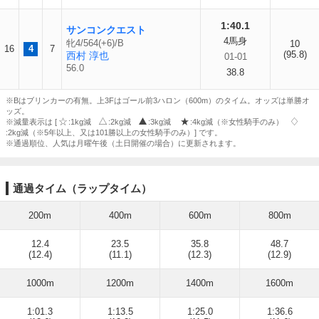
1:40.1
サンコンクエスト
4馬身
牝4/564(+6)/B
10
16
4
7
(95.8)
西村 淳也
01-01
56.0
38.8
※Bはブリンカーの有無。上3Fはゴール前3ハロン（600m）のタイム。オッズは単勝オ
ッズ。
※減量表示は [
:1kg減
:2kg減
:3kg減
:4kg減（※女性騎手のみ）
:2kg減（※5年以上、又は101勝以上の女性騎手のみ）] です。
※通過順位、人気は月曜午後（土日開催の場合）に更新されます。
通過タイム（ラップタイム）
200m
400m
600m
800m
12.4
23.5
35.8
48.7
(12.4)
(11.1)
(12.3)
(12.9)
1000m
1200m
1400m
1600m
1:01.3
1:13.5
1:25.0
1:36.6