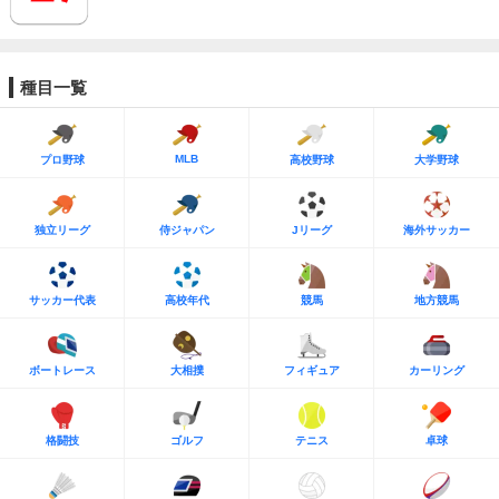
種目一覧
MLB
プロ野球
高校野球
大学野球
独立リーグ
侍ジャパン
Jリーグ
海外サッカー
サッカー代表
高校年代
競馬
地方競馬
ボートレース
大相撲
フィギュア
カーリング
格闘技
ゴルフ
テニス
卓球