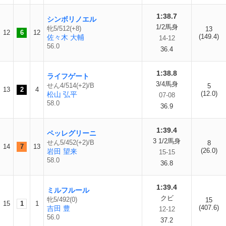
1:38.7
シンボリノエル
1/2馬身
牝5/512(+8)
13
12
6
12
(149.4)
佐々木 大輔
14-12
56.0
36.4
1:38.8
ライフゲート
3/4馬身
せん4/514(+2)/B
5
13
2
4
(12.0)
松山 弘平
07-08
58.0
36.9
1:39.4
ペッレグリーニ
3 1/2馬身
せん5/452(+2)/B
8
14
7
13
(26.0)
岩田 望来
15-15
58.0
36.8
1:39.4
ミルフルール
クビ
牝5/492(0)
15
15
1
1
(407.6)
吉田 豊
12-12
56.0
37.2