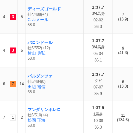
1:37.7
ディーズゴールド
3/4馬身
牡4/488(+4)
7
4
3
5
(13.9)
C.ルメール
02-02
58.0
36.3
1:37.7
バロンドール
3/4馬身
牡5/552(+12)
9
4
3
6
(41.3)
横山 典弘
05-04
58.0
36.1
1:37.7
バルダンツァ
クビ
牡5/484(0)
6
6
7
14
(13.0)
田辺 裕信
07-07
58.0
35.9
1:37.9
マンダリンボレロ
1馬身
牡6/510(+4)
11
7
1
2
(134.6)
松岡 正海
10-08
58.0
36.0