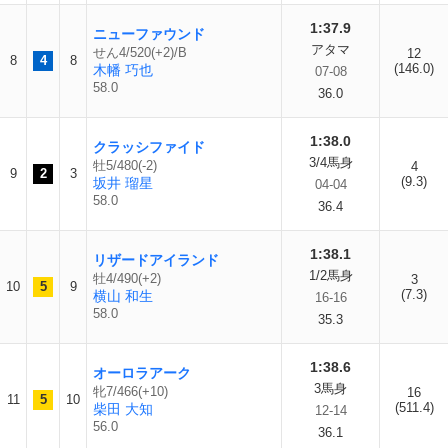
1:37.9
ニューファウンド
アタマ
せん4/520(+2)/B
12
8
4
8
(146.0)
木幡 巧也
07-08
58.0
36.0
1:38.0
クラッシファイド
3/4馬身
牡5/480(-2)
4
9
2
3
(9.3)
坂井 瑠星
04-04
58.0
36.4
1:38.1
リザードアイランド
1/2馬身
牡4/490(+2)
3
10
5
9
(7.3)
横山 和生
16-16
58.0
35.3
1:38.6
オーロラアーク
3馬身
牝7/466(+10)
16
11
5
10
(511.4)
柴田 大知
12-14
56.0
36.1