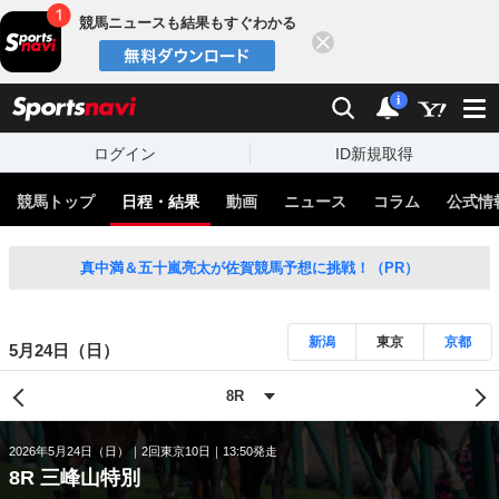
競馬ニュースも結果もすぐわかる
閉じる
スポーツナビ
検索
通知
i
ログイン
ID新規取得
競馬トップ
日程・結果
動画
ニュース
コラム
公式情
真中満＆五十嵐亮太が佐賀競馬予想に挑戦！（PR）
新潟
東京
京都
5月24日（日）
2026年5月24日（日）
2回東京10日
13:50発走
8R 三峰山特別