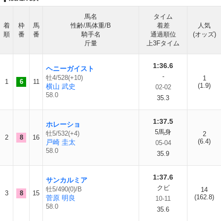
馬名
タイム
着
枠
馬
性齢/馬体重/B
着差
人気
順
番
番
騎手名
通過順位
(オッズ)
斤量
上3Fタイム
1:36.6
ヘニーガイスト
-
牡4/528(+10)
1
1
6
11
(1.9)
横山 武史
02-02
58.0
35.3
1:37.5
ホレーショ
5馬身
牡5/532(+4)
2
2
8
16
(6.4)
戸崎 圭太
05-04
58.0
35.9
1:37.6
サンカルミア
クビ
牡5/490(0)/B
14
3
8
15
(162.8)
菅原 明良
10-11
58.0
35.6