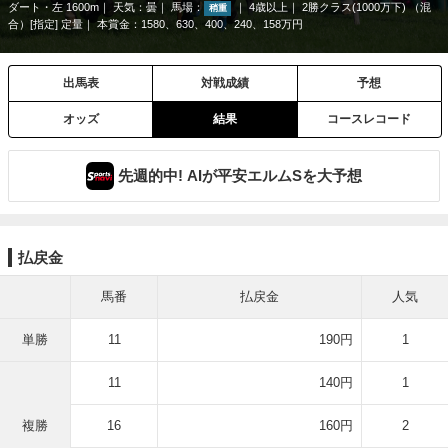
ダート・左 1600m
天気：
曇
馬場：
4歳以上
2勝クラス(1000万下) （混
稍重
合）[指定] 定量
本賞金：1580、630、400、240、158万円
出馬表
対戦成績
予想
オッズ
結果
コースレコード
先週的中! AIが平安エルムSを大予想
払戻金
馬番
払戻金
人気
単勝
11
190円
1
11
140円
1
複勝
16
160円
2