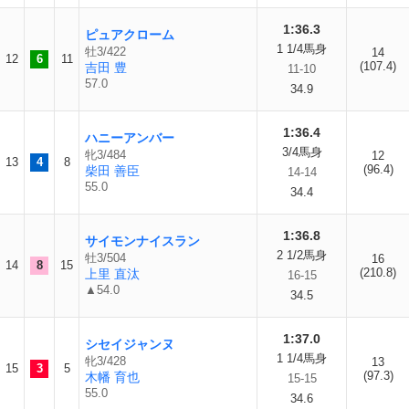
1:36.3
ピュアクローム
1 1/4馬身
牡3/422
14
12
6
11
(107.4)
吉田 豊
11-10
57.0
34.9
1:36.4
ハニーアンバー
3/4馬身
牝3/484
12
13
4
8
(96.4)
柴田 善臣
14-14
55.0
34.4
1:36.8
サイモンナイスラン
2 1/2馬身
牡3/504
16
14
8
15
(210.8)
上里 直汰
16-15
▲54.0
34.5
1:37.0
シセイジャンヌ
1 1/4馬身
牝3/428
13
15
3
5
(97.3)
木幡 育也
15-15
55.0
34.6