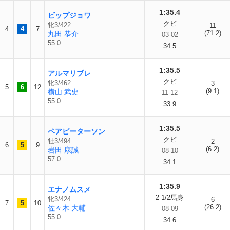
1:35.4
ビップジョワ
クビ
牝3/422
11
4
4
7
(71.2)
丸田 恭介
03-02
55.0
34.5
1:35.5
アルマリブレ
クビ
牝3/462
3
5
6
12
(9.1)
横山 武史
11-12
55.0
33.9
1:35.5
ペアピーターソン
クビ
牡3/494
2
6
5
9
(6.2)
岩田 康誠
08-10
57.0
34.1
1:35.9
エナノムスメ
2 1/2馬身
牝3/424
6
7
5
10
(26.2)
佐々木 大輔
08-09
55.0
34.6