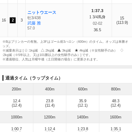
1:37.3
ニットウエース
1 3/4馬身
牡3/438
15
16
2
3
(113.9)
武藤 雅
02-02
57.0
36.5
※Bはブリンカーの有無。上3Fはゴール前3ハロン（600m）のタイム。オッズは単勝オ
ッズ。
※減量表示は [
:1kg減
:2kg減
:3kg減
:4kg減（※女性騎手のみ）
:2kg減（※5年以上、又は101勝以上の女性騎手のみ）] です。
※通過順位、人気は月曜午後（土日開催の場合）に更新されます。
通過タイム（ラップタイム）
200m
400m
600m
800m
12.4
23.8
35.9
48.3
(12.4)
(11.4)
(12.1)
(12.4)
1000m
1200m
1400m
1600m
1:00.7
1:12.4
1:23.8
1:35.1