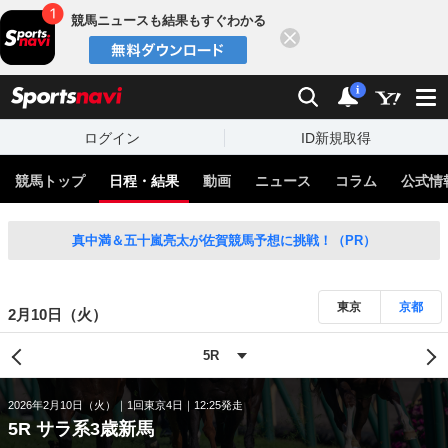
競馬ニュースも結果もすぐわかる
閉じる
スポーツナビ
検索
通知
i
ログイン
ID新規取得
競馬トップ
日程・結果
動画
ニュース
コラム
公式情
真中満＆五十嵐亮太が佐賀競馬予想に挑戦！（PR）
東京
京都
2月10日（火）
2026年2月10日（火）
1回東京4日
12:25発走
5R サラ系3歳新馬