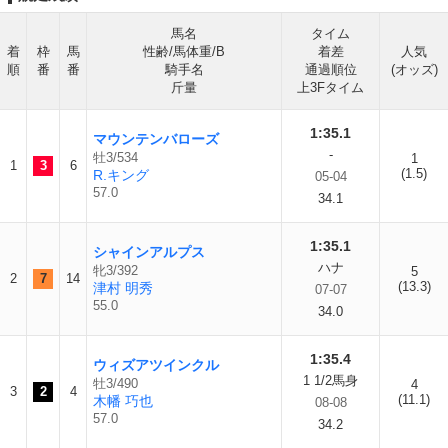
馬名
タイム
着
枠
馬
性齢/馬体重/B
着差
人気
順
番
番
騎手名
通過順位
(オッズ)
斤量
上3Fタイム
1:35.1
マウンテンバローズ
-
牡3/534
1
1
3
6
(1.5)
R.キング
05-04
57.0
34.1
1:35.1
シャインアルプス
ハナ
牝3/392
5
2
7
14
(13.3)
津村 明秀
07-07
55.0
34.0
1:35.4
ウィズアツインクル
1 1/2馬身
牡3/490
4
3
2
4
(11.1)
木幡 巧也
08-08
57.0
34.2