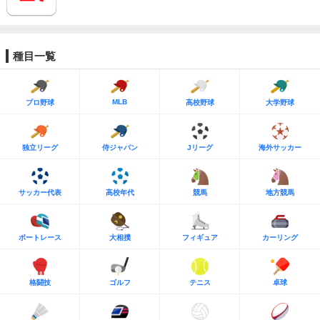
種目一覧
MLB
プロ野球
高校野球
大学野球
独立リーグ
侍ジャパン
Jリーグ
海外サッカー
サッカー代表
高校年代
競馬
地方競馬
ボートレース
大相撲
フィギュア
カーリング
格闘技
ゴルフ
テニス
卓球