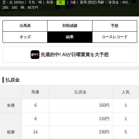
芝・左 1600m
天気：
晴
馬場：
3歳
新馬 [指定] 馬齢
本賞金：650、
良
260、160、98、65万円
出馬表
対戦成績
予想
オッズ
結果
コースレコード
先週的中! AIが日曜重賞を大予想
払戻金
馬番
払戻金
人気
単勝
6
150円
1
6
110円
1
複勝
14
230円
5