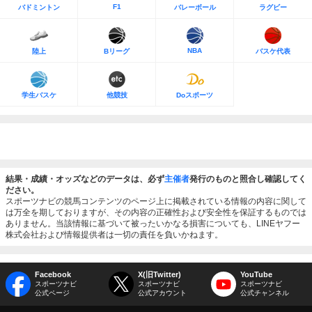
F1
バドミントン
バレーボール
ラグビー
NBA
陸上
Bリーグ
バスケ代表
学生バスケ
他競技
Doスポーツ
結果・成績・オッズなどのデータは、必ず
主催者
発行のものと照合し確認してく
ださい。
スポーツナビの競馬コンテンツのページ上に掲載されている情報の内容に関して
は万全を期しておりますが、その内容の正確性および安全性を保証するものでは
ありません。当該情報に基づいて被ったいかなる損害についても、LINEヤフー
株式会社および情報提供者は一切の責任を負いかねます。
Facebook
X(旧Twitter)
YouTube
スポーツナビ
スポーツナビ
スポーツナビ
公式ページ
公式アカウント
公式チャンネル