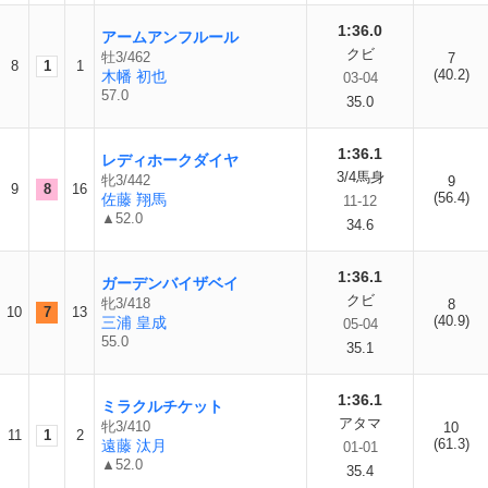
1:36.0
アームアンフルール
クビ
牡3/462
7
8
1
1
(40.2)
木幡 初也
03-04
57.0
35.0
1:36.1
レディホークダイヤ
3/4馬身
牝3/442
9
9
8
16
(56.4)
佐藤 翔馬
11-12
▲52.0
34.6
1:36.1
ガーデンバイザベイ
クビ
牝3/418
8
10
7
13
(40.9)
三浦 皇成
05-04
55.0
35.1
1:36.1
ミラクルチケット
アタマ
牝3/410
10
11
1
2
(61.3)
遠藤 汰月
01-01
▲52.0
35.4