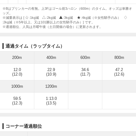
※Bはブリンカーの有無。上3Fはゴール前3ハロン（600m）のタイム。オッズは単勝オ
ッズ。
※減量表示は [
:1kg減
:2kg減
:3kg減
:4kg減（※女性騎手のみ）
:2kg減（※5年以上、又は101勝以上の女性騎手のみ）] です。
※通過順位、人気は月曜午後（土日開催の場合）に更新されます。
通過タイム（ラップタイム）
200m
400m
600m
800m
12.0
22.9
34.6
47.2
(12.0)
(10.9)
(11.7)
(12.6)
1000m
1200m
59.5
1:13.0
(12.3)
(13.5)
コーナー通過順位