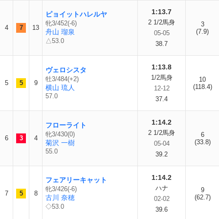
1:13.7
ピョイットハレルヤ
2 1/2馬身
牝3/452(-6)
3
4
7
13
舟山 瑠泉
(7.9)
05-05
△53.0
38.7
1:13.8
ヴェロシスタ
1/2馬身
牡3/484(+2)
10
5
5
9
(118.4)
横山 琉人
12-12
57.0
37.4
1:14.2
フローライト
2 1/2馬身
牝3/430(0)
6
6
3
4
(33.8)
菊沢 一樹
05-04
55.0
39.2
1:14.2
フェアリーキャット
ハナ
牝3/426(-6)
9
7
5
8
古川 奈穂
(62.7)
02-02
◇53.0
39.6