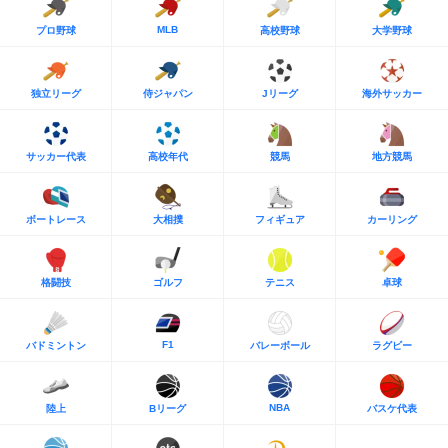
MLB
プロ野球
高校野球
大学野球
独立リーグ
侍ジャパン
Jリーグ
海外サッカー
サッカー代表
高校年代
競馬
地方競馬
ボートレース
大相撲
フィギュア
カーリング
格闘技
ゴルフ
テニス
卓球
F1
バドミントン
バレーボール
ラグビー
NBA
陸上
Bリーグ
バスケ代表