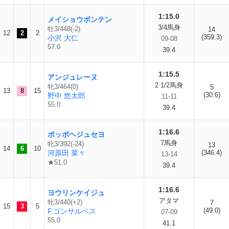
1:15.0
メイショウボンテン
3/4馬身
牡3/448(-2)
14
12
2
2
(359.3)
小沢 大仁
09-08
57.0
39.4
1:15.5
アンジュレーヌ
2 1/2馬身
牝3/464(0)
5
13
8
15
(30.6)
野中 悠太郎
11-11
55.0
39.4
1:16.6
ポッポヘジュセヨ
7馬身
牝3/392(-24)
13
14
6
10
河原田 菜々
(346.4)
13-14
★51.0
39.4
1:16.6
ヨウリンケイジュ
アタマ
牝3/440(+2)
7
15
3
5
(49.0)
F.ゴンサルベス
07-09
55.0
41.1