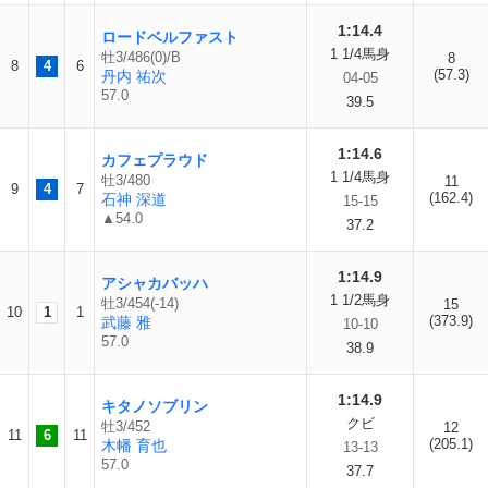
1:14.4
ロードベルファスト
1 1/4馬身
牡3/486(0)/B
8
8
4
6
(57.3)
丹内 祐次
04-05
57.0
39.5
1:14.6
カフェプラウド
1 1/4馬身
牡3/480
11
9
4
7
(162.4)
石神 深道
15-15
▲54.0
37.2
1:14.9
アシャカバッハ
1 1/2馬身
牡3/454(-14)
15
10
1
1
(373.9)
武藤 雅
10-10
57.0
38.9
1:14.9
キタノソブリン
クビ
牡3/452
12
11
6
11
(205.1)
木幡 育也
13-13
57.0
37.7