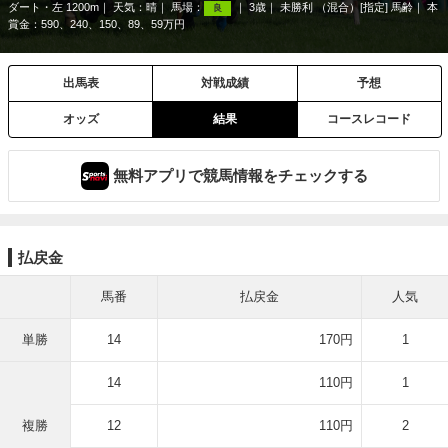
ダート・左 1200m
天気：
晴
馬場：
3歳
未勝利 （混合）[指定] 馬齢
本
良
賞金：590、240、150、89、59万円
出馬表
対戦成績
予想
オッズ
結果
コースレコード
無料アプリで競馬情報をチェックする
払戻金
馬番
払戻金
人気
単勝
14
170円
1
14
110円
1
複勝
12
110円
2