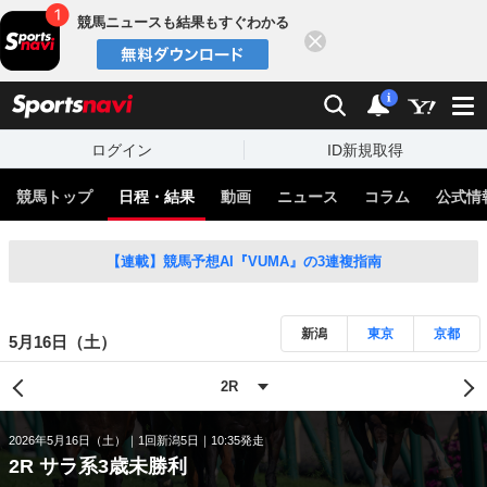
競馬ニュースも結果もすぐわかる
閉じる
スポーツナビ
検索
通知
i
ログイン
ID新規取得
競馬トップ
日程・結果
動画
ニュース
コラム
公式情
【連載】競馬予想AI『VUMA』の3連複指南
新潟
東京
京都
5月16日（土）
2026年5月16日（土）
1回新潟5日
10:35発走
2R サラ系3歳未勝利