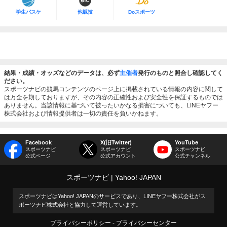
学生バスケ
他競技
Doスポーツ
結果・成績・オッズなどのデータは、必ず
主催者
発行のものと照合し確認してく
ださい。
スポーツナビの競馬コンテンツのページ上に掲載されている情報の内容に関して
は万全を期しておりますが、その内容の正確性および安全性を保証するものでは
ありません。当該情報に基づいて被ったいかなる損害についても、LINEヤフー
株式会社および情報提供者は一切の責任を負いかねます。
Facebook
X(旧Twitter)
YouTube
スポーツナビ
スポーツナビ
スポーツナビ
公式ページ
公式アカウント
公式チャンネル
スポーツナビ
Yahoo! JAPAN
スポーツナビはYahoo! JAPANのサービスであり、LINEヤフー株式会社がス
ポーツナビ株式会社と協力して運営しています。
プライバシーポリシー
プライバシーセンター