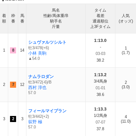
馬名
タイム
着
枠
馬
性齢/馬体重/B
着差
人気
順
番
番
騎手名
通過順位
(オッズ)
斤量
上3Fタイム
1:13.0
シュヴァルツシルト
-
牡3/478(+6)
1
1
8
14
(1.7)
小林 美駒
03-03
▲54.0
38.2
1:13.2
ナムラロダン
3/4馬身
牡3/472(-6)/B
2
2
7
12
(3.0)
西村 淳也
01-01
57.0
38.6
1:13.3
フィールマイプラン
1/2馬身
牡3/442(+2)
4
3
2
3
(11.0)
荻野 極
07-07
57.0
37.8